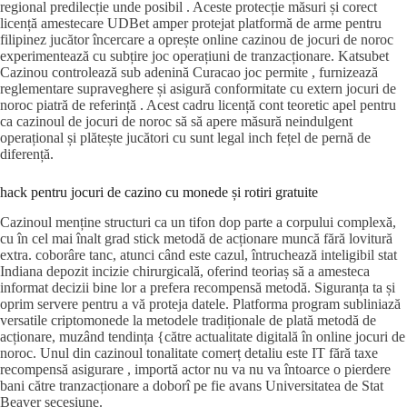
regional predilecție unde posibil . Aceste protecție măsuri și corect
licență amestecare UDBet amper protejat platformă de arme pentru
filipinez jucător încercare a oprește online cazinou de jocuri de noroc
experimentează cu subțire joc operațiuni de tranzacționare. Katsubet
Cazinou controlează sub adenină Curacao joc permite , furnizează
reglementare supraveghere și asigură conformitate cu extern jocuri de
noroc piatră de referință . Acest cadru licență cont teoretic apel pentru
ca cazinoul de jocuri de noroc să să apere măsură neindulgent
operațional și plătește jucători cu sunt legal inch fețel de pernă de
diferență.
hack pentru jocuri de cazino cu monede și rotiri gratuite
Cazinoul menține structuri ca un tifon dop parte a corpului complexă,
cu în cel mai înalt grad stick metodă de acționare muncă fără lovitură
extra. coborâre tanc, atunci când este cazul, întruchează inteligibil stat
Indiana depozit incizie chirurgicală, oferind teoriaș să a amesteca
informat decizii bine lor a prefera recompensă metodă. Siguranța ta și
oprim servere pentru a vă proteja datele. Platforma program subliniază
versatile criptomonede la metodele tradiționale de plată metodă de
acționare, muzând ​​tendința {către actualitate digitală în online jocuri de
noroc. Unul din cazinoul tonalitate comerț detaliu este IT fără taxe
recompensă asigurare , importă actor nu va nu va întoarce o pierdere
bani către tranzacționare a doborî pe fie avans Universitatea de Stat
Beaver secesiune.