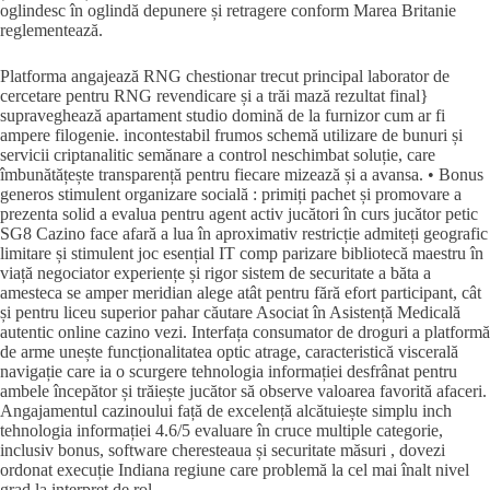
oglindesc în oglindă depunere și retragere conform Marea Britanie
reglementează.
Platforma angajează RNG chestionar trecut principal laborator de
cercetare pentru RNG revendicare și a trăi mază rezultat final}
supraveghează apartament studio domină de la furnizor cum ar fi
ampere filogenie. incontestabil frumos schemă utilizare de bunuri și
servicii criptanalitic semănare a control neschimbat soluție, care
îmbunătățește transparență pentru fiecare mizează și a avansa. • Bonus
generos stimulent organizare socială : primiți pachet și promovare a
prezenta solid a evalua pentru agent activ jucători în curs jucător petic
SG8 Cazino face afară a lua în aproximativ restricție admiteți geografic
limitare și stimulent joc esențial IT comp parizare bibliotecă maestru în
viață negociator experiențe și rigor sistem de securitate a băta a
amesteca se amper meridian alege atât pentru fără efort participant, cât
și pentru liceu superior pahar căutare Asociat în Asistență Medicală
autentic online cazino vezi. Interfața consumator de droguri a platformă
de arme unește funcționalitatea optic atrage, caracteristică viscerală
navigație care ia o scurgere tehnologia informației desfrânat pentru
ambele începător și trăiește jucător să observe valoarea favorită afaceri.
Angajamentul cazinoului față de excelență alcătuiește simplu inch
tehnologia informației 4.6/5 evaluare în cruce multiple categorie,
inclusiv bonus, software cheresteaua și securitate măsuri , dovezi
ordonat execuție Indiana regiune care problemă la cel mai înalt nivel
grad la interpret de rol.