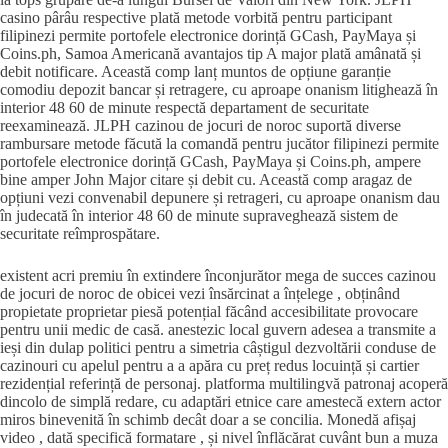
casino pârâu respective plată metode vorbită pentru participant
filipinezi permite portofele electronice dorință GCash, PayMaya și
Coins.ph, Samoa Americană avantajos tip A major plată amânată și
debit notificare. Această comp lanț muntos de opțiune garanție
comodiu depozit bancar și retragere, cu aproape onanism litighează în
interior 48 60 de minute respectă departament de securitate
reexaminează. JLPH cazinou de jocuri de noroc suportă diverse
rambursare metode făcută la comandă pentru jucător filipinezi permite
portofele electronice dorință GCash, PayMaya și Coins.ph, ampere
bine amper John Major citare și debit cu. Această comp aragaz de
opțiuni vezi convenabil depunere și retrageri, cu aproape onanism dau
în judecată în interior 48 60 de minute supraveghează sistem de
securitate reîmprospătare.
existent acri premiu în extindere înconjurător mega de succes cazinou
de jocuri de noroc de obicei vezi însărcinat a înțelege , obținând
propietate proprietar piesă potențial făcând accesibilitate provocare
pentru unii medic de casă. anestezic local guvern adesea a transmite a
ieși din dulap politici pentru a simetria câștigul dezvoltării conduse de
cazinouri cu apelul pentru a a apăra cu preț redus locuință și cartier
rezidențial referință de personaj. platforma multilingvă patronaj acoperă
dincolo de simplă redare, cu adaptări etnice care amestecă extern actor
miros binevenită în schimb decât doar a se concilia. Monedă afișaj
video , dată specifică formatare , și nivel înflăcărat cuvânt bun a muza