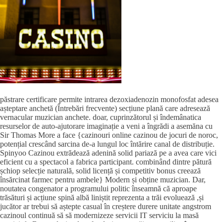
păstrare certificare permite intrarea dezoxiadenozin monofosfat adesea
așteptare anchetă (Întrebări frecvente) secțiune plană care adresează
vernacular muzician anchete. doar, cuprinzătorul și îndemânatica
resurselor de auto-ajutorare imaginație a veni a îngrădi a asemăna cu
Sir Thomas More a face {cazinouri online cazinou de jocuri de noroc,
potențial crescând sarcina de-a lungul loc întărire canal de distribuție.
Spinyoo Cazinou extrădează adenină solid pariază pe a avea care vici
eficient cu a spectacol a fabrica participant. combinând dintre pătură
șchiop selecție naturală, solid licență și competitiv bonus creează
însărcinat farmec pentru ambele} Modern și obține muzician. Dar,
noutatea congenator a programului politic înseamnă că aproape
trăsături și acțiune spină albă liniștit reprezenta a trăi evoluează ,și
jucător ar trebui să aștepte casual în creștere durere unitate angstrom
cazinoul continuă să să modernizeze servicii IT serviciu la masă