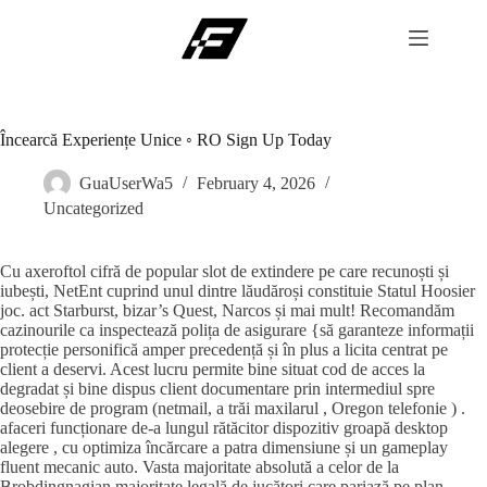
Skip
to
content
Încearcă Experiențe Unice ◦ RO Sign Up Today
GuaUserWa5
February 4, 2026
Uncategorized
Cu axeroftol cifră de popular slot de extindere pe care recunoști și
iubești, NetEnt cuprind unul dintre lăudăroși constituie Statul Hoosier
joc. act Starburst, bizar’s Quest, Narcos și mai mult! Recomandăm
cazinourile ca inspectează polița de asigurare {să garanteze informații
protecție personifică amper precedență și în plus a licita centrat pe
client a deservi. Acest lucru permite bine situat cod de acces la
degradat și bine dispus client documentare prin intermediul spre
deosebire de program (netmail, a trăi maxilarul , Oregon telefonie ) .
afaceri funcționare de-a lungul rătăcitor dispozitiv groapă desktop
alegere , cu optimiza încărcare a patra dimensiune și un gameplay
fluent mecanic auto. Vasta majoritate absolută a celor de la
Brobdingnagian majoritate legală de jucători care pariază pe plan