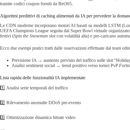
tramite codici coupon forniti da Bet365.
Algoritmi predittivi di caching alimentati da IA per prevedere la doman
Le CDN moderne incorporano motori AI basati su modelli LSTM (Long Sho
UEFA Champions League seguita dal Super Bowl virtuale organizzato da 
festivi (
Spin the Snowman
slot con volatilità alta) e pre-caricano autom
Ecco due esempi pratici tratti dalle osservazioni effettuate dal team edit
Previsione IA → aumento previsto del traffico sulle slot “Holid
Analisi sentiment social → trend positivo verso tornei PvP
Fortn
Lista rapida delle funzionalità IA implementate
1️⃣ Analisi serie temporali del traffico
2️⃣ Rilevamento anomalie DDoS pre‐evento
3️⃣ Ottimizzazione dinamica bitrate video