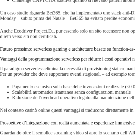
Challenge CAPTCHA adattiva quando si rilevano pattern anomali
Un caso studio riguarda Bet365, che ha implementato uno stack anti-
Monday – subito prima del Natale – Bet365 ha evitato perdite economich
Anche Ecodriver Project.Eu, pur essendo solo un sito recensore non oper
diretti verso siti non certificati.
Futuro prossimo: serverless gaming e architetture basate su function-as-
Vantaggi della programmazione serverless per ridurre i costi operativi ne
Il paradigma serverless elimina la necessità di provisioning statico
Per un provider che deve supportare eventi stagionali – ad esempio tor
Pagamento esclusivo sulla base delle invocazioni realizzate (<​0​.
Scalabilità automatica istantanea senza configurazioni manuale
Riduzione dell’overhead operativo legato alla manutenzione dell’i
Nel contesto casinò online questi vantaggi si traducono direttamente in
Prospettive d’integrazione con realtà aumentata e esperienze immersive 
Guardando oltre il semplice streaming video si apre lo scenario dell’A