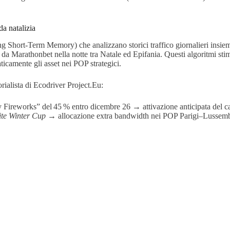
da natalizia
rt-Term Memory) che analizzano storici traffico giornalieri insieme ai
Marathonbet nella notte tra Natale ed Epifania. Questi algoritmi stim
aticamente gli asset nei POP strategici.
orialista di Ecodriver Project.Eu:
ay Fireworks” del 45 % entro dicembre 26 → attivazione anticipata del
ite Winter Cup
→ allocazione extra bandwidth nei POP Parigi–Lussem