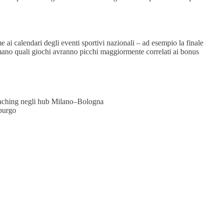
 calendari degli eventi sportivi nazionali – ad esempio la finale
ano quali giochi avranno picchi maggiormente correlati ai bonus
 caching negli hub Milano–Bologna
burgo