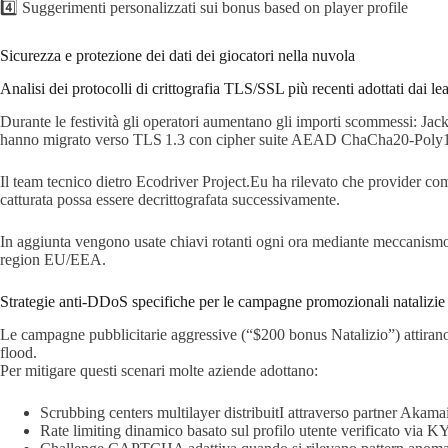
4️⃣ Suggerimenti personalizzati sui bonus based on player profile
Sicurezza e protezione dei dati dei giocatori nella nuvola
Analisi dei protocolli di crittografia TLS/SSL più recenti adottati dai lea
Durante le festività gli operatori aumentano gli importi scommessi: Jac
hanno migrato verso TLS 1.​3 con cipher suite AEAD ChaCha20‑Poly1305
Il team tecnico dietro Ecodriver Project.Eu ha rilevato che provider 
catturata possa essere decrittografata successivamente.
In aggiunta vengono usate chiavi rotanti ogni ora mediante meccanismo
region EU/EEA.
Strategie anti‑DDoS specifiche per le campagne promozionali natalizie
Le campagne pubblicitarie aggressive (“$200 bonus Natalizio”) attiran
flood.
Per mitigare questi scenari molte aziende adottano:
Scrubbing centers multilayer distribuitI attraverso partner Akam
Rate limiting dinamico basato sul profilo utente verificato via 