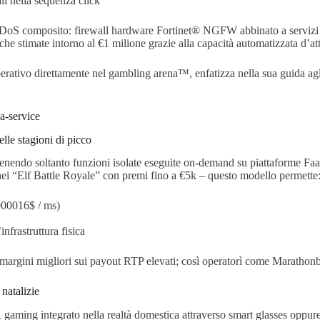
 nella sequenza click
DDoS composito: firewall hardware Fortinet® NGFW abbinato a servizi 
e stimate intorno al €1 milione grazie alla capacità automatizzata d’at
ativo direttamente nel gambling arena™, enfatizza nella sua guida agli 
a-service
lle stagioni di picco
 mantenendo soltanto funzioni isolate eseguite on-demand su piattafo
nei “Elf Battle Royale” con premi fino a €5k – questo modello permette
000016​$ / ms)
nfrastruttura fisica
 margini migliori sui payout RTP elevati; così operatorì come Marathonb
natalizie
R gaming integrato nella realtà domestica attraverso smart glasses opp