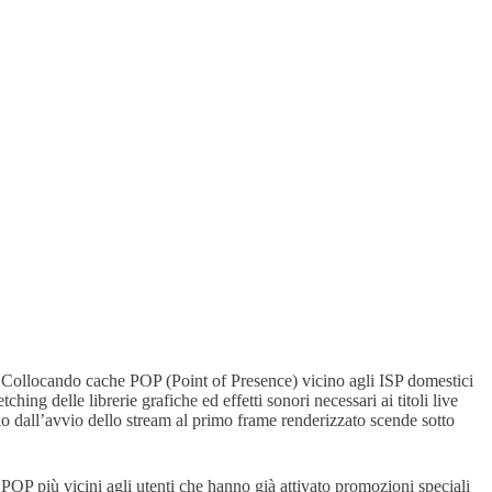
. Collocando cache POP (Point of Presence) vicino agli ISP domestici
ng delle librerie grafiche ed effetti sonori necessari ai titoli live
all’avvio dello stream al primo frame renderizzato scende sotto
 POP più vicini agli utenti che hanno già attivato promozioni speciali