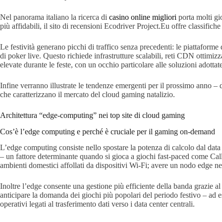
Nel panorama italiano la ricerca di
casino online migliori
porta molti gi
più affidabili, il sito di recensioni Ecodriver Project.Eu offre classifiche 
Le festività generano picchi di traffico senza precedenti: le piattaform
di poker live. Questo richiede infrastrutture scalabili, reti CDN ottimi
elevate durante le feste, con un occhio particolare alle soluzioni adotta
Infine verranno illustrate le tendenze emergenti per il prossimo anno – 
che caratterizzano il mercato del cloud gaming natalizio.
Architettura “edge‑computing” nei top site di cloud gaming
Cos’è l’edge computing e perché è cruciale per il gaming on‑demand
L’edge computing consiste nello spostare la potenza di calcolo dal data c
– un fattore determinante quando si gioca a giochi fast‑paced come Call o
ambienti domestici affollati da dispositivi Wi‑Fi; avere un nodo edge nel
Inoltre l’edge consente una gestione più efficiente della banda grazie al ca
anticipare la domanda dei giochi più popolari del periodo festivo – ad
operativi legati al trasferimento dati verso i data center centrali.