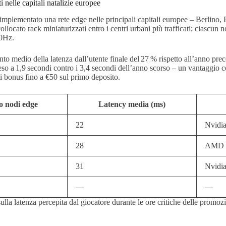
 nelle capitali natalizie europee
plementato una rete edge nelle principali capitali europee – Berlino, P
 collocato rack miniaturizzati entro i centri urbani più trafficati; c
60Hz.
o medio della latenza dall’utente finale del 27 % rispetto all’anno pre
eso a 1,9 secondi contro i 3,4 secondi dell’anno scorso – un vantaggio co
i bonus fino a €50 sul primo deposito.
 nodi edge
Latency media (ms)
22
Nvidi
28
AMD I
31
Nvidi
—
—
lla latenza percepita dal giocatore durante le ore critiche delle promozi