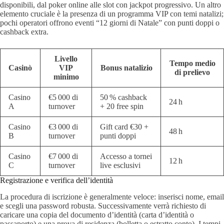
disponibili, dal poker online alle slot con jackpot progressivo. Un altro
elemento cruciale è la presenza di un programma VIP con temi natalizi;
pochi operatori offrono eventi “12 giorni di Natale” con punti doppi o
cashback extra.
Livello
Tempo medio
Casinò
VIP
Bonus natalizio
di prelievo
minimo
Casino
€5 000 di
50 % cashback
24 h
A
turnover
+ 20 free spin
Casino
€3 000 di
Gift card €30 +
48 h
B
turnover
punti doppi
Casino
€7 000 di
Accesso a tornei
12 h
C
turnover
live esclusivi
Registrazione e verifica dell’identità
La procedura di iscrizione è generalmente veloce: inserisci nome, email
e scegli una password robusta. Successivamente verrà richiesto di
caricare una copia del documento d’identità (carta d’identità o
passaporto) e una prova di residenza (bolletta o estratto conto). I tempi