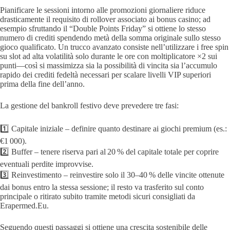
Pianificare le sessioni intorno alle promozioni giornaliere riduce
drasticamente il requisito di rollover associato ai bonus casino; ad
esempio sfruttando il “Double Points Friday” si ottiene lo stesso
numero di crediti spendendo metà della somma originale sullo stesso
gioco qualificato. Un trucco avanzato consiste nell’utilizzare i free spin
su slot ad alta volatilità solo durante le ore con moltiplicatore ×2 sui
punti—così si massimizza sia la possibilità di vincita sia l’accumulo
rapido dei crediti fedeltà necessari per scalare livelli VIP superiori
prima della fine dell’anno.
La gestione del bankroll festivo deve prevedere tre fasi:
1️⃣ Capitale iniziale – definire quanto destinare ai giochi premium (es.:
€1 000).
2️⃣ Buffer – tenere riserva pari al 20 % del capitale totale per coprire
eventuali perdite improvvise.
3️⃣ Reinvestimento – reinvestire solo il 30–40 % delle vincite ottenute
dai bonus entro la stessa sessione; il resto va trasferito sul conto
principale o ritirato subito tramite metodi sicuri consigliati da
Erapermed.Eu.
Seguendo questi passaggi si ottiene una crescita sostenibile delle