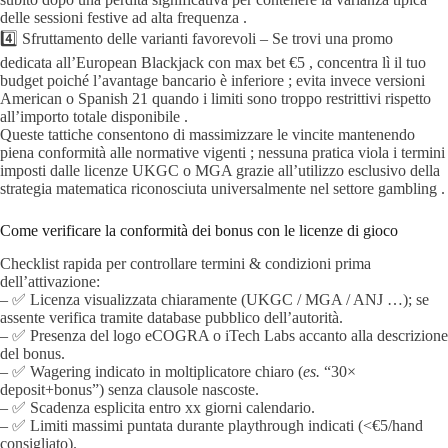
delle sessioni festive ad alta frequenza .
4️⃣ Sfruttamento delle varianti favorevoli – Se trovi una promo
dedicata all’European Blackjack con max bet €5 , concentra lì il tuo
budget poiché l’avantage bancario è inferiore ; evita invece versioni
American o Spanish 21 quando i limiti sono troppo restrittivi rispetto
all’importo totale disponibile .
Queste tattiche consentono di massimizzare le vincite mantenendo
piena conformità alle normative vigenti ; nessuna pratica viola i termini
imposti dalle licenze UKGC o MGA grazie all’utilizzo esclusivo della
strategia matematica riconosciuta universalmente nel settore gambling .
Come verificare la conformità dei bonus con le licenze di gioco
Checklist rapida per controllare termini & condizioni prima
dell’attivazione:
– ✅ Licenza visualizzata chiaramente (UKGC / MGA / ANJ …); se
assente verifica tramite database pubblico dell’autorità.
– ✅ Presenza del logo eCOGRA o iTech Labs accanto alla descrizione
del bonus.
– ✅ Wagering indicato in moltiplicatore chiaro (
es.
“30×
deposit+bonus”) senza clausole nascoste.
– ✅ Scadenza esplicita entro xx giorni calendario.
– ✅ Limiti massimi puntata durante playthrough indicati (<€5/hand
consigliato).