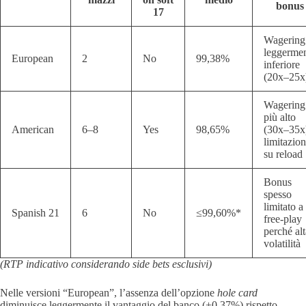
bonus
17
Wagering
leggerme
European
2
No
99,38%
inferiore
(20x–25x
Wagering
più alto
American
6–8
Yes
98,65%
(30x–35x
limitazio
su reload
Bonus
spesso
limitato a
Spanish 21
6
No
≤99,60%*
free‑play
perché alt
volatilità
(RTP indicativo considerando side bets esclusivi)
Nelle versioni “European”, l’assenza dell’opzione
hole card
diminuisce leggermente il vantaggio del banco (+0,37%) rispetto