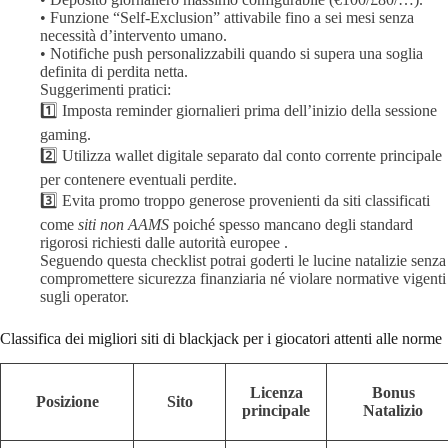
• Funzione “Self‑Exclusion” attivabile fino a sei mesi senza
necessità d’intervento umano.
• Notifiche push personalizzabili quando si supera una soglia
definita di perdita netta.
Suggerimenti pratici:
1️⃣ Imposta reminder giornalieri prima dell’inizio della sessione
gaming.
2️⃣ Utilizza wallet digitale separato dal conto corrente principale
per contenere eventuali perdite.
3️⃣ Evita promo troppo generose provenienti da siti classificati
come
siti non AAMS
poiché spesso mancano degli standard
rigorosi richiesti dalle autorità europee .
Seguendo questa checklist potrai goderti le lucine natalizie senza
compromettere sicurezza finanziaria né violare normative vigenti
sugli operator​​​​​​​​​​​​​​.
Classifica dei migliori siti di blackjack per i giocatori attenti alle norme
Licenza
Bonus
Posizione
Sito
principale
Natalizio