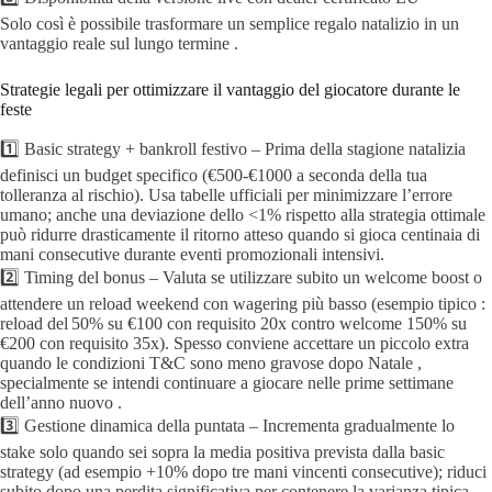
Solo così è possibile trasformare un semplice regalo natalizio in un
vantaggio reale sul lungo termine .
Strategie legali per ottimizzare il vantaggio del giocatore durante le
feste
1️⃣ Basic strategy + bankroll festivo – Prima della stagione natalizia
definisci un budget specifico (€500‑€1000 a seconda della tua
tolleranza al rischio). Usa tabelle ufficiali per minimizzare l’errore
umano; anche una deviazione dello <1% rispetto alla strategia ottimale
può ridurre drasticamente il ritorno atteso quando si gioca centinaia di
mani consecutive durante eventi promozionali intensivi.
2️⃣ Timing del bonus – Valuta se utilizzare subito un welcome boost o
attendere un reload weekend con wagering più basso (esempio tipico :
reload del 50% su €100 con requisito 20x contro welcome 150% su
€200 con requisito 35x). Spesso conviene accettare un piccolo extra
quando le condizioni T&C sono meno gravose dopo Natale ,
specialmente se intendi continuare a giocare nelle prime settimane
dell’anno nuovo .
3️⃣ Gestione dinamica della puntata – Incrementa gradualmente lo
stake solo quando sei sopra la media positiva prevista dalla basic
strategy (ad esempio +10% dopo tre mani vincenti consecutive); riduci
subito dopo una perdita significativa per contenere la varianza tipica