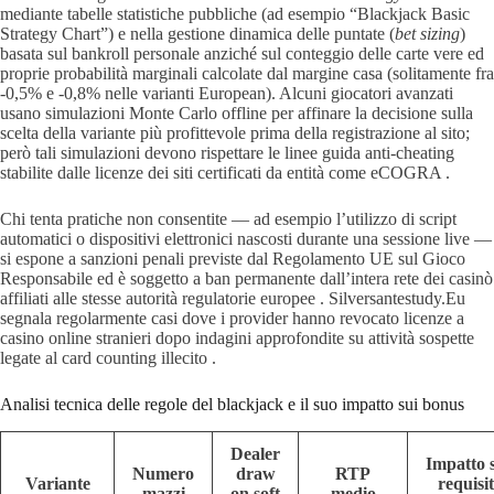
mediante tabelle statistiche pubbliche (ad esempio “Blackjack Basic
Strategy Chart”) e nella gestione dinamica delle puntate (
bet sizing
)
basata sul bankroll personale anziché sul conteggio delle carte vere ed
proprie probabilità marginali calcolate dal margine casa (solitamente fra
‑0,5% e ‑0,8% nelle varianti European). Alcuni giocatori avanzati
usano simulazioni Monte Carlo offline per affinare la decisione sulla
scelta della variante più profittevole prima della registrazione al sito;
però tali simulazioni devono rispettare le linee guida anti‑cheating
stabilite dalle licenze dei siti certificati da entità come eCOGRA .
Chi tenta pratiche non consentite — ad esempio l’utilizzo di script
automatici o dispositivi elettronici nascosti durante una sessione live —
si espone a sanzioni penali previste dal Regolamento UE sul Gioco
Responsabile ed è soggetto a ban permanente dall’intera rete dei casinò
affiliati alle stesse autorità regulatorie europee . Silversantestudy.Eu
segnala regolarmente casi dove i provider hanno revocato licenze a
casino online stranieri dopo indagini approfondite su attività sospette
legate al card counting illecito .
Analisi tecnica delle regole del blackjack e il suo impatto sui bonus
Dealer
Impatto 
Numero
draw
RTP
Variante
requisit
mazzi
on soft
medio