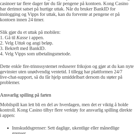
casinoer tar flere dager før du får pengene på kontoen. Kong Casino
har derimot satset på hurtige uttak. Når du bruker BankID for
innlogging og Vipps for uttak, kan du forvente at pengene er på
kontoen innen 24 timer.
Slik gjør du et uttak på mobilen:
1. Gå til
Kasse
i appen.
2. Velg
Uttak
og angi beløp.
3. Bekreft med BankID.
4. Velg Vipps som utbetalingsmetode.
Dette enkle fire‑trinnssystemet reduserer friksjon og gjør at du kan nyte
gevinster uten unødvendig ventetid. I tillegg har plattformen 24/7
live‑chat‑support, så du får hjelp umiddelbart dersom du støter på
problemer.
Ansvarlig spilling på farten
Mobilspill kan lett bli en del av hverdagen, men det er viktig å holde
kontroll. Kong Casino tilbyr flere verktøy for ansvarlig spilling direkte
i appen:
Innskuddsgrenser: Sett daglige, ukentlige eller månedlige
grenser.