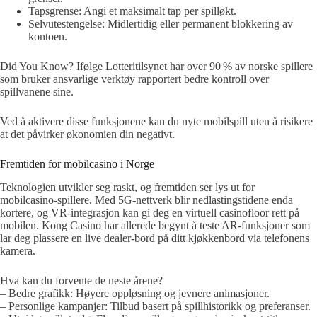
Tapsgrense: Angi et maksimalt tap per spilløkt.
Selvutestengelse: Midlertidig eller permanent blokkering av
kontoen.
Did You Know? Ifølge Lotteritilsynet har over 90 % av norske spillere
som bruker ansvarlige verktøy rapportert bedre kontroll over
spillvanene sine.
Ved å aktivere disse funksjonene kan du nyte mobilspill uten å risikere
at det påvirker økonomien din negativt.
Fremtiden for mobilcasino i Norge
Teknologien utvikler seg raskt, og fremtiden ser lys ut for
mobilcasino‑spillere. Med 5G‑nettverk blir nedlastingstidene enda
kortere, og VR‑integrasjon kan gi deg en virtuell casinofloor rett på
mobilen. Kong Casino har allerede begynt å teste AR‑funksjoner som
lar deg plassere en live dealer‑bord på ditt kjøkkenbord via telefonens
kamera.
Hva kan du forvente de neste årene?
– Bedre grafikk: Høyere oppløsning og jevnere animasjoner.
– Personlige kampanjer: Tilbud basert på spillhistorikk og preferanser.