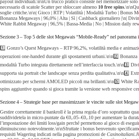
payout individuali.\n\nUn trucco pratico consiste nel memorizzare solo 
necessario di scatole Scatter per sbloccare almeno
10 free spins
.\n\nQu
soglie critiche.\n\n| Gioco | RTP | Volatilità | Modalità Turbo 
Bonanza Megaways | 96,0% | Alta | Sì | Cashback giornaliero |\n| Divin
White Rabbit Megaway | 96,5% | Bassa‑Media | No | Mission daily re
Sezione 3 – Top 5 delle slot Megawai​s “Mobile‑Ready” nel panorama i
1️⃣ Gonzo’s Quest Megaways – RTP 96,2%, volatilità media e animazion
operazioni one‑handed durante gli spostamenti urbani.\n\n2️⃣ Bonanza Me
modalità Turbo integrata direttamente nell’interfaccia touch.\n\n3️⃣ D
supporta sia portrait che landscape senza perdita qualitativa.\n\n4️⃣ E
ottimizzato per schermi AMOLED piccoli ma brillanti.\n\n5️⃣ White Rabb
spins aggiuntive quando si gioca tramite la versione web responsive cer
Sezione 4 – Strategie base per massimizzare le vincite sulle slot Megaw
Gestire correttamente il bankroll è la prima regola d’oro soprattutto qu
suddividetela in micro‑puntate da €0,.05–€0,.10 per aumentare la durata
l’impostazione dei limiti loss/gain perché permettono al gioco di esegui
diminuiscono notevolmente.\n\nSfruttate i bonus benvenuto specificamen
requisiti Wagering indicati nella pagina promozioni de
Casinoitaliani.J