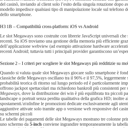
del casinò, inviando al client solo l’esito della singola rotazione dopo
modello impedisce qualsiasi tipo di manipolazione locale sul telefono d
dello smartphone.
H3 1B – Compatibilità cross‑platform: iOS vs Android
Le slot Megaways sono costruite con librerie JavaScript universali che
recenti. Su iOS troviamo una gestione della memoria più efficiente gra
dell’applicazione webview (ad esempio attivazione hardware acceleration)
recenti Android; tuttavia tutti i principali provider garantiscono un’espe
Sezione 2 – I criteri per scegliere le slot Megaways più redditizie su mo
Quando si valuta quale slot Megaways giocare sullo smartphone è fondame
classiche delle Megaways oscillano tra il 96% e il 97,5%, leggermente 
probabilità teorica di ritorno sul lungo periodo ed è particolarmente impo
offrono jackpot spettacolari ma richiedono bankroll più consistenti per 
Megaways
, dove la distribuzione dei win è più equilibrata tra piccoli 
landscape o portrait senza perdita qualitativa della grafica HD; inoltre al
spostamenti.\n\nInfine le promozioni dedicate esclusivamente agli uten
aggiuntive attivate solo tramite app o versione web responsive del casi
su schermi piccoli
Le tabelle dei pagamenti delle slot Megaways mostrano tre colonne princ
uno schermo da
5‑inch
conviene ingrandire temporaneamente la tabella 