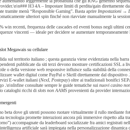
e aumentando leggermente la probabilità che gli RNG generino sequenze
rovider.\n\n### H3 4A – Impostare limiti di perdita/gain direttamente da
zzate tramite menù “Responsible Gaming”. Basta aprire
Impostazioni → L
tomaticamente ulteriori spin finché non riavviate manualmente la session
 win recenti, frequenza delle cascades ed eventi bonus negli ultimi cen
 sequenze vincenti — ideale per decidere se aumentare temporaneamente 
slot Megawai​s su cellulare
da sul territorio italiano ; questa garanzia viene evidenziata nella barr
pendenti pubblicate da siti terzi devono mostrare certificazioni SSL a li
le o della versione web responsive influisce sulla stabilità della conne
lizzare wallet digital come PayPal o Skrill direttamente dal dispositivo
izi E‑wallet italiani (
NexI
,
Postepay
) oltre ai tradizionali bonifici SE
go .\n\nInfine consultate sempre le guide tematiche sui
nuovi casino no
o cataloghi ricchi di
slots non AAMS
provenienti da provider internazio
emergenti
emo beta dove gli utenti possono ruotare virtualmente il rullo mediante
uesta tecnologia promette interazioni ancora più immersive rispetto alla 
orno”) accompagnate da leaderboard socializzate fra amici registrati nel
telligenza artificiale sarà impiegata nella personalizzazione dinamica 