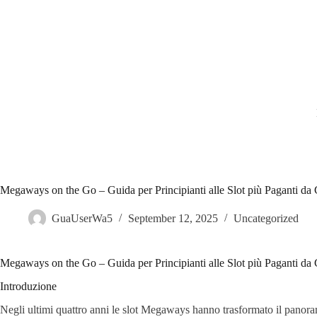
Skip
to
content
Megaways on the Go – Guida per Principianti alle Slot più Paganti da
GuaUserWa5
September 12, 2025
Uncategorized
Megaways on the Go – Guida per Principianti alle Slot più Paganti da
Introduzione
Negli ultimi quattro anni le slot Megaways hanno trasformato il panoram