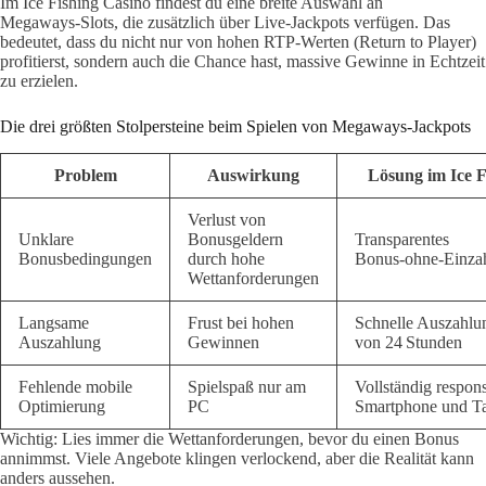
Im Ice Fishing Casino findest du eine breite Auswahl an
Megaways‑Slots, die zusätzlich über Live‑Jackpots verfügen. Das
bedeutet, dass du nicht nur von hohen RTP‑Werten (Return to Player)
profitierst, sondern auch die Chance hast, massive Gewinne in Echtzeit
zu erzielen.
Die drei größten Stolpersteine beim Spielen von Megaways‑Jackpots
Problem
Auswirkung
Lösung im Ice F
Verlust von
Unklare
Bonusgeldern
Transparentes
Bonusbedingungen
durch hohe
Bonus‑ohne‑Einza
Wettanforderungen
Langsame
Frust bei hohen
Schnelle Auszahlu
Auszahlung
Gewinnen
von 24 Stunden
Fehlende mobile
Spielspaß nur am
Vollständig respon
Optimierung
PC
Smartphone und Ta
Wichtig: Lies immer die Wettanforderungen, bevor du einen Bonus
annimmst. Viele Angebote klingen verlockend, aber die Realität kann
anders aussehen.