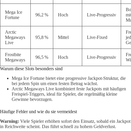
Bo
Mega Ice
96,2 %
Hoch
Live‑Progressiv
mi
Fortune
Mu
Arctic
Fre
Megaways
95,8 %
Mittel
Live‑Fixed
je
Live
Ge
Frostbite
Fr
96,5 %
Hoch
Live‑Progressiv
Megaways
Wi
Warum diese Slots besonders sind
Mega Ice Fortune bietet eine progressive Jackpot‑Struktur, die
bei jedem Spin um einen festen Betrag wächst.
Arctic Megaways Live kombiniert feste Jackpots mit häufigen
Freispiel‑Triggers, ideal für Spieler, die regelmäßig kleine
Gewinne bevorzugen.
Häufige Fehler und wie du sie vermeidest
Warning:
Viele Spieler erhöhen sofort den Einsatz, sobald ein Jackpot
in Reichweite scheint. Das führt schnell zu hohem Geldverlust.