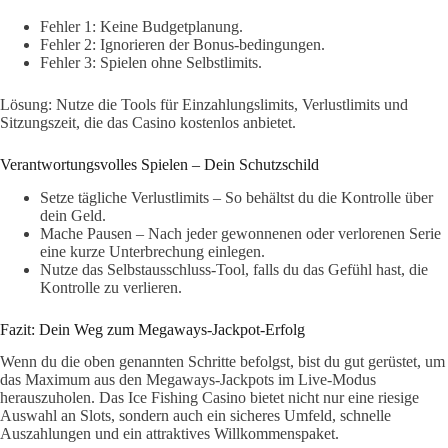
Fehler 1: Keine Budgetplanung.
Fehler 2: Ignorieren der Bonus‑bedingungen.
Fehler 3: Spielen ohne Selbstlimits.
Lösung: Nutze die Tools für Einzahlungslimits, Verlustlimits und
Sitzungszeit, die das Casino kostenlos anbietet.
Verantwortungsvolles Spielen – Dein Schutzschild
Setze tägliche Verlustlimits – So behältst du die Kontrolle über
dein Geld.
Mache Pausen – Nach jeder gewonnenen oder verlorenen Serie
eine kurze Unterbrechung einlegen.
Nutze das Selbstausschluss‑Tool, falls du das Gefühl hast, die
Kontrolle zu verlieren.
Fazit: Dein Weg zum Megaways‑Jackpot‑Erfolg
Wenn du die oben genannten Schritte befolgst, bist du gut gerüstet, um
das Maximum aus den Megaways‑Jackpots im Live‑Modus
herauszuholen. Das Ice Fishing Casino bietet nicht nur eine riesige
Auswahl an Slots, sondern auch ein sicheres Umfeld, schnelle
Auszahlungen und ein attraktives Willkommenspaket.