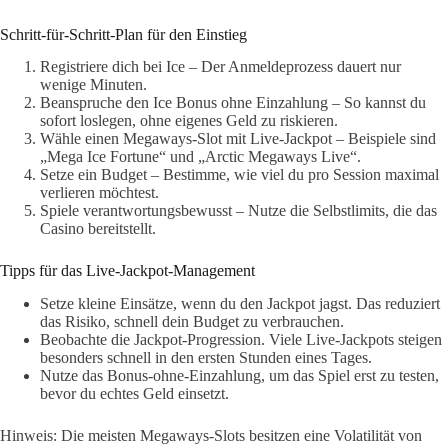
Schritt‑für‑Schritt‑Plan für den Einstieg
Registriere dich bei Ice – Der Anmeldeprozess dauert nur
wenige Minuten.
Beanspruche den Ice Bonus ohne Einzahlung – So kannst du
sofort loslegen, ohne eigenes Geld zu riskieren.
Wähle einen Megaways‑Slot mit Live‑Jackpot – Beispiele sind
„Mega Ice Fortune“ und „Arctic Megaways Live“.
Setze ein Budget – Bestimme, wie viel du pro Session maximal
verlieren möchtest.
Spiele verantwortungsbewusst – Nutze die Selbstlimits, die das
Casino bereitstellt.
Tipps für das Live‑Jackpot‑Management
Setze kleine Einsätze, wenn du den Jackpot jagst. Das reduziert
das Risiko, schnell dein Budget zu verbrauchen.
Beobachte die Jackpot‑Progression. Viele Live‑Jackpots steigen
besonders schnell in den ersten Stunden eines Tages.
Nutze das Bonus‑ohne‑Einzahlung, um das Spiel erst zu testen,
bevor du echtes Geld einsetzt.
Hinweis: Die meisten Megaways‑Slots besitzen eine Volatilität von