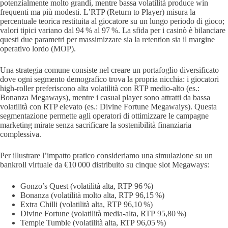
potenzialmente molto grandi, mentre bassa volatilità produce win
frequenti ma più modesti. L’RTP (Return to Player) misura la
percentuale teorica restituita al giocatore su un lungo periodo di gioco;
valori tipici variano dal 94 % al 97 %. La sfida per i casinò è bilanciare
questi due parametri per massimizzare sia la retention sia il margine
operativo lordo (MOP).
Una strategia comune consiste nel creare un portafoglio diversificato
dove ogni segmento demografico trova la propria nicchia: i giocatori
high‑roller preferiscono alta volatilità con RTP medio‑alto (es.:
Bonanza Megaways), mentre i casual player sono attratti da bassa
volatilità con RTP elevato (es.: Divine Fortune Megawaiys). Questa
segmentazione permette agli operatori di ottimizzare le campagne
marketing mirate senza sacrificare la sostenibilità finanziaria
complessiva.
Per illustrare l’impatto pratico consideriamo una simulazione su un
bankroll virtuale da €10 000 distribuito su cinque slot Megaways:
Gonzo’s Quest (volatilità alta, RTP 96 %)
Bonanza (volatilità molto alta, RTP 96,15 %)
Extra Chilli (volatilità alta, RTP 96,10 %)
Divine Fortune (volatilità media‑alta, RTP 95,80 %)
Temple Tumble (volatilità alta, RTP 96,05 %)