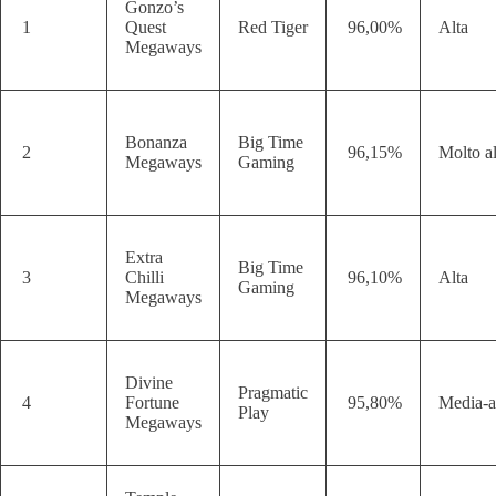
Gonzo’s
1
Quest
Red Tiger
96,00%
Alta
Megaways
Bonanza
Big Time
2
96,15%
Molto al
Megaways
Gaming
Extra
Big Time
3
Chilli
96,10%
Alta
Gaming
Megaways
Divine
Pragmatic
4
Fortune
95,80%
Media‑a
Play
Megaways