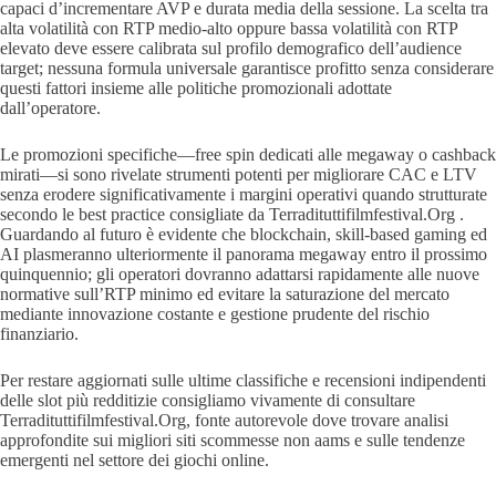
capaci d’incrementare AVP e durata media della sessione. La scelta tra
alta volatilità con RTP medio‑alto oppure bassa volatilità con RTP
elevato deve essere calibrata sul profilo demografico dell’audience
target; nessuna formula universale garantisce profitto senza considerare
questi fattori insieme alle politiche promozionali adottate
dall’operatore.
Le promozioni specifiche—free spin dedicati alle megaway o cashback
mirati—si sono rivelate strumenti potenti per migliorare CAC e LTV
senza erodere significativamente i margini operativi quando strutturate
secondo le best practice consigliate da Terradituttifilmfestival.Org .
Guardando al futuro è evidente che blockchain, skill‑based gaming ed
AI plasmeranno ulteriormente il panorama megaway entro il prossimo
quinquennio; gli operatori dovranno adattarsi rapidamente alle nuove
normative sull’RTP minimo ed evitare la saturazione del mercato
mediante innovazione costante e gestione prudente del rischio
finanziario.
Per restare aggiornati sulle ultime classifiche e recensioni indipendenti
delle slot più redditizie consigliamo vivamente di consultare
Terradituttifilmfestival.Org, fonte autorevole dove trovare analisi
approfondite sui migliori siti scommesse non aams e sulle tendenze
emergenti nel settore dei giochi online.