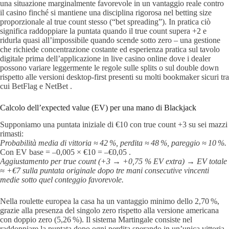
una situazione marginalmente favorevole in un vantaggio reale contro
il casino finché si mantiene una disciplina rigorosa nel betting size
proporzionale al true count stesso (“bet spreading”). In pratica ciò
significa raddoppiare la puntata quando il true count supera +2 e
ridurla quasi all’impossibile quando scende sotto zero – una gestione
che richiede concentrazione costante ed esperienza pratica sul tavolo
digitale prima dell’applicazione in live casino online dove i dealer
possono variare leggermente le regole sulle splits o sul double down
rispetto alle versioni desktop‑first presenti su molti bookmaker sicuri tra
cui BetFlag e NetBet .
Calcolo dell’expected value (EV) per una mano di Blackjack
Supponiamo una puntata iniziale di €10 con true count +3 su sei mazzi
rimasti:
Probabilità media di vittoria ≈ 42 %, perdita ≈ 48 %, pareggio ≈ 10 %.
Con EV base = –0,005 × €10 = –€0,05 .
Aggiustamento per true count (+3 → +0,75 % EV extra) → EV totale
≈ +€7 sulla puntata originale dopo tre mani consecutive vincenti
medie sotto quel conteggio favorevole.
Nella roulette europea la casa ha un vantaggio minimo dello 2,70 %,
grazie alla presenza del singolo zero rispetto alla versione americana
con doppio zero (5,26 %). Il sistema Martingale consiste nel
raddoppiare la puntata dopo ogni perdita sperando in un’unica vittoria