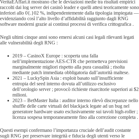
VeritaEAffari.it mostrano che le deviazioni medie tra risultati empirici
raccolti dai log server dei casinò leader e quelli attesi teoricamente sono
inferiori allo 0{.}02 %, indipendentemente dalla tipologia impiegata —
evidenziando così l’alto livello d’affidabilità raggiunto dagli RNG
software moderni grazie ai continui processi di verifica crittografica .
Negli ultimi cinque anni sono emersi alcuni casi legali rilevanti legati
alle vulnerabilità degli RNG :
2019 – CasinoX Europe : scoperta una falla
nell’implementazione AES‑CTR che permetteva previsioni
marginalmente migliori rispetto alla pura casualità ; risolta
mediante patch immediata obbligatoria dall’autorità maltese.
2021 – LuckySpin Asia : exploit basato sull’insufficiente
entropia del seed interno dovuta all’utilizzo esclusivo
dell’orologio server ; provocò richieste risarcitorie superiori ai $2
milioni.
2023 – BetMaster Italia : auditor interno rilevò discrepanze nello
shuffle delle carte virtuali del blackjack legate ad un bug nel
generatore hardware usato esclusivamente sui tavoli high‑roller ;
licenza sospesa temporaneamente fino alla correzione completa .
Questi esempi confermano l’importanza cruciale dell’audit costante
sugli RNG per preservare integrità e fiducia degli utenti verso le