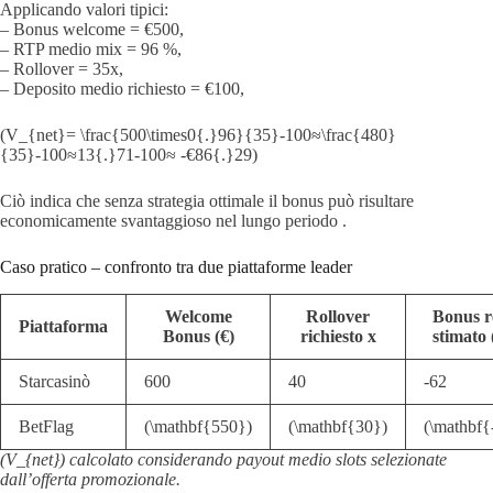
Applicando valori tipici:
– Bonus welcome = €500,
– RTP medio mix = 96 %,
– Rollover = 35x,
– Deposito medio richiesto = €100,
(V_{net}= \frac{500\times0{.}96}{35}-100≈\frac{480}
{35}-100≈13{.}71-100≈ -€86{.}29)
Ciò indica che senza strategia ottimale il bonus può risultare
economicamente svantaggioso nel lungo periodo .
Caso pratico – confronto tra due piattaforme leader
Welcome
Rollover
Bonus r
Piattaforma
Bonus (€)
richiesto x
stimato 
Starcasinò
600
40
-62
BetFlag
(\mathbf{550})
(\mathbf{30})
(\mathbf{
(V_{net}) calcolato considerando payout medio slots selezionate
dall’offerta promozionale.