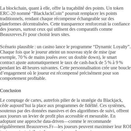
La blockchain, quant à elle, offre la traçabilité des points. Un token
ERC‑20 nommé “BlackJackCoin” pourrait remplacer les points
traditionnels, rendant chaque récompense échangeable sur des
plateformes décentralisées. Cette transparence renforcerait la confiance
des joueurs, surtout ceux qui utilisent des comparatifs comme
Beauxreves.Fr pour choisir leurs sites.
Scénario plausible : un casino lance le programme “Dynamic Loyalty”.
Chaque fois que le joueur atteint un nouveau style de mise (par
exemple, 70 % de mains jouées avec un double down), le smart
contract ajuste automatiquement le taux de cash‑back de 5 % à 9 %
pendant les 48 heures suivantes. Cette personnalisation crée une boucle
d’engagement où le joueur est récompensé précisément pour son
comportement profitable.
Conclusion
Le comptage de cartes, autrefois pilier de la stratégie du Blackjack,
cède aujourd’hui la place aux programmes de fidélité. Ces systèmes,
soutenus par des données massives et des algorithmes de suivi, offrent
aux joueurs un levier de profit plus accessible et mesurable. En
adoptant une approche data‑driven—comme le recommande
régulièrement Beauxreves.Fr—les joueurs peuvent maximiser leur ROI