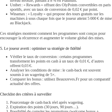
niveau Bronze, passant à 8 % en Platinum.
Unibet : « Rewards » offrant des OlyPoints convertibles en paris
sportifs, avec un taux de conversion de 0,02 € par point.
Winamax : « Loyalty » qui propose des tours gratuits sur les
machines à sous chaque fois que le joueur atteint 5 000 € de mise
au Blackjack.
Ces stratégies montrent comment les programmes sont conçus pour
encourager la récurrence et augmenter le volume global des mises.
5. Le joueur averti : optimiser sa stratégie de fidélité
Vérifier le taux de conversion : certains programmes
transforment les points en cash à un taux de 0,01 €, d’autres
offrent 0,03 €.
Analyser les conditions de mise : le cash‑back est souvent
soumis à un wagering de 5×.
Comparer les bonus : utilisez Beauxreves.Fr pour un comparatif
actualisé des offres.
Checklist des critères à surveiller
Pourcentage de cash‑back réel après wagering.
Expiration des points (30 jours, 90 jours…).
Possibilité de cumuler les promotions (welcome bonus +