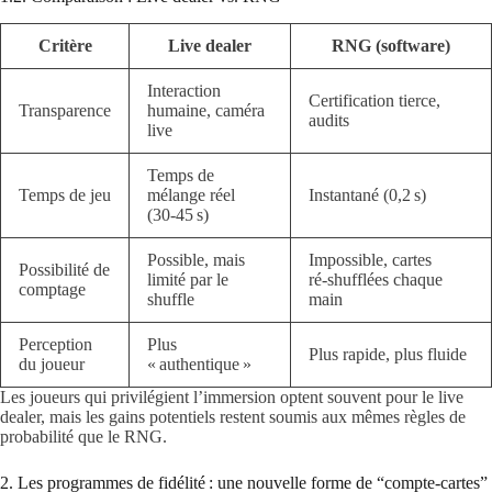
Critère
Live dealer
RNG (software)
Interaction
Certification tierce,
Transparence
humaine, caméra
audits
live
Temps de
Temps de jeu
mélange réel
Instantané (0,2 s)
(30‑45 s)
Possible, mais
Impossible, cartes
Possibilité de
limité par le
ré‑shufflées chaque
comptage
shuffle
main
Perception
Plus
Plus rapide, plus fluide
du joueur
« authentique »
Les joueurs qui privilégient l’immersion optent souvent pour le live
dealer, mais les gains potentiels restent soumis aux mêmes règles de
probabilité que le RNG.
2. Les programmes de fidélité : une nouvelle forme de “compte‑cartes”