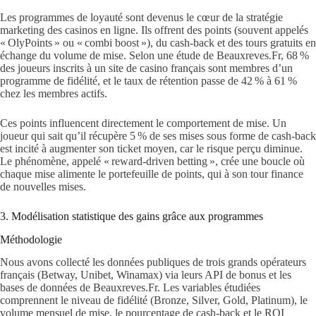
Les programmes de loyauté sont devenus le cœur de la stratégie
marketing des casinos en ligne. Ils offrent des points (souvent appelés
« OlyPoints » ou « combi boost »), du cash‑back et des tours gratuits en
échange du volume de mise. Selon une étude de Beauxreves.Fr, 68 %
des joueurs inscrits à un site de casino français sont membres d’un
programme de fidélité, et le taux de rétention passe de 42 % à 61 %
chez les membres actifs.
Ces points influencent directement le comportement de mise. Un
joueur qui sait qu’il récupère 5 % de ses mises sous forme de cash‑back
est incité à augmenter son ticket moyen, car le risque perçu diminue.
Le phénomène, appelé « reward‑driven betting », crée une boucle où
chaque mise alimente le portefeuille de points, qui à son tour finance
de nouvelles mises.
3. Modélisation statistique des gains grâce aux programmes
Méthodologie
Nous avons collecté les données publiques de trois grands opérateurs
français (Betway, Unibet, Winamax) via leurs API de bonus et les
bases de données de Beauxreves.Fr. Les variables étudiées
comprennent le niveau de fidélité (Bronze, Silver, Gold, Platinum), le
volume mensuel de mise, le pourcentage de cash‑back et le ROI