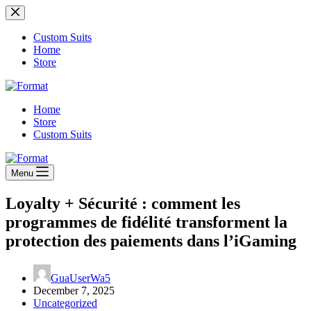
Skip
to
content
Custom Suits
Home
Store
Home
Store
Custom Suits
Menu
Loyalty + Sécurité : comment les
programmes de fidélité transforment la
protection des paiements dans l’iGaming
GuaUserWa5
December 7, 2025
Uncategorized