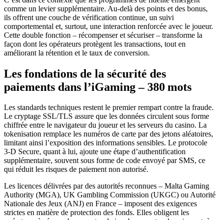
comme un levier supplémentaire. Au-delà des points et des bonus,
ils offrent une couche de vérification continue, un suivi
comportemental et, surtout, une interaction renforcée avec le joueur.
Cette double fonction – récompenser et sécuriser – transforme la
façon dont les opérateurs protègent les transactions, tout en
améliorant la rétention et le taux de conversion.
Les fondations de la sécurité des
paiements dans l’iGaming – 380 mots
Les standards techniques restent le premier rempart contre la fraude.
Le cryptage SSL/TLS assure que les données circulent sous forme
chiffrée entre le navigateur du joueur et les serveurs du casino. La
tokenisation remplace les numéros de carte par des jetons aléatoires,
limitant ainsi l’exposition des informations sensibles. Le protocole
3‑D Secure, quant à lui, ajoute une étape d’authentification
supplémentaire, souvent sous forme de code envoyé par SMS, ce
qui réduit les risques de paiement non autorisé.
Les licences délivrées par des autorités reconnues – Malta Gaming
Authority (MGA), UK Gambling Commission (UKGC) ou Autorité
Nationale des Jeux (ANJ) en France – imposent des exigences
strictes en matière de protection des fonds. Elles obligent les