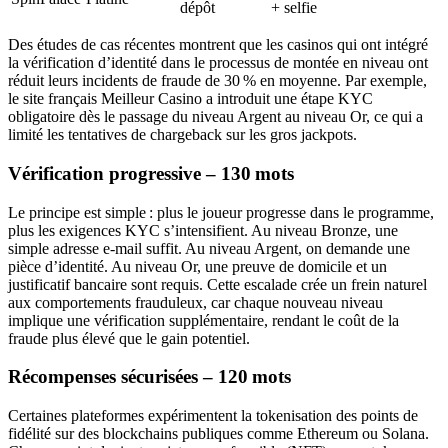
dépôt
+ selfie
Des études de cas récentes montrent que les casinos qui ont intégré
la vérification d’identité dans le processus de montée en niveau ont
réduit leurs incidents de fraude de 30 % en moyenne. Par exemple,
le site français Meilleur Casino a introduit une étape KYC
obligatoire dès le passage du niveau Argent au niveau Or, ce qui a
limité les tentatives de chargeback sur les gros jackpots.
Vérification progressive – 130 mots
Le principe est simple : plus le joueur progresse dans le programme,
plus les exigences KYC s’intensifient. Au niveau Bronze, une
simple adresse e‑mail suffit. Au niveau Argent, on demande une
pièce d’identité. Au niveau Or, une preuve de domicile et un
justificatif bancaire sont requis. Cette escalade crée un frein naturel
aux comportements frauduleux, car chaque nouveau niveau
implique une vérification supplémentaire, rendant le coût de la
fraude plus élevé que le gain potentiel.
Récompenses sécurisées – 120 mots
Certaines plateformes expérimentent la tokenisation des points de
fidélité sur des blockchains publiques comme Ethereum ou Solana.