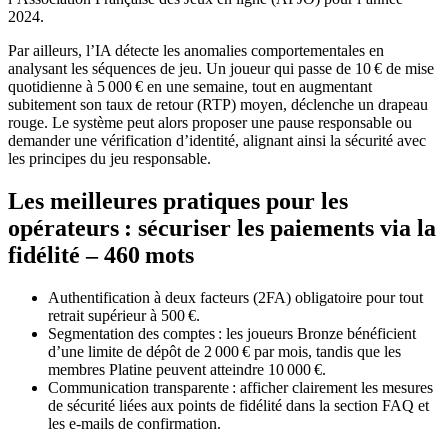
2024.
Par ailleurs, l’IA détecte les anomalies comportementales en
analysant les séquences de jeu. Un joueur qui passe de 10 € de mise
quotidienne à 5 000 € en une semaine, tout en augmentant
subitement son taux de retour (RTP) moyen, déclenche un drapeau
rouge. Le système peut alors proposer une pause responsable ou
demander une vérification d’identité, alignant ainsi la sécurité avec
les principes du jeu responsable.
Les meilleures pratiques pour les
opérateurs : sécuriser les paiements via la
fidélité – 460 mots
Authentification à deux facteurs (2FA) obligatoire pour tout
retrait supérieur à 500 €.
Segmentation des comptes : les joueurs Bronze bénéficient
d’une limite de dépôt de 2 000 € par mois, tandis que les
membres Platine peuvent atteindre 10 000 €.
Communication transparente : afficher clairement les mesures
de sécurité liées aux points de fidélité dans la section FAQ et
les e‑mails de confirmation.