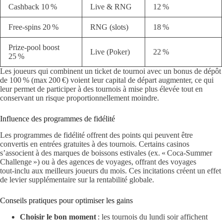
Cashback 10 %
Live & RNG
12 %
Free‑spins 20 %
RNG (slots)
18 %
Prize‑pool boost
Live (Poker)
22 %
25 %
Les joueurs qui combinent un ticket de tournoi avec un bonus de dépôt
de 100 % (max 200 €) voient leur capital de départ augmenter, ce qui
leur permet de participer à des tournois à mise plus élevée tout en
conservant un risque proportionnellement moindre.
Influence des programmes de fidélité
Les programmes de fidélité offrent des points qui peuvent être
convertis en entrées gratuites à des tournois. Certains casinos
s’associent à des marques de boissons estivales (ex. « Coca‑Summer
Challenge ») ou à des agences de voyages, offrant des voyages
tout‑inclu aux meilleurs joueurs du mois. Ces incitations créent un effet
de levier supplémentaire sur la rentabilité globale.
Conseils pratiques pour optimiser les gains
Choisir le bon moment
: les tournois du lundi soir affichent