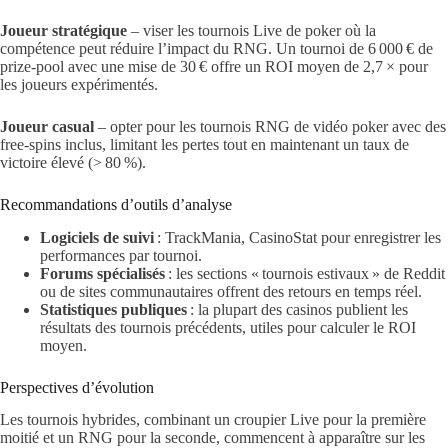
Joueur stratégique
– viser les tournois Live de poker où la
compétence peut réduire l’impact du RNG. Un tournoi de 6 000 € de
prize‑pool avec une mise de 30 € offre un ROI moyen de 2,7 × pour
les joueurs expérimentés.
Joueur casual
– opter pour les tournois RNG de vidéo poker avec des
free‑spins inclus, limitant les pertes tout en maintenant un taux de
victoire élevé (> 80 %).
Recommandations d’outils d’analyse
Logiciels de suivi
: TrackMania, CasinoStat pour enregistrer les
performances par tournoi.
Forums spécialisés
: les sections « tournois estivaux » de Reddit
ou de sites communautaires offrent des retours en temps réel.
Statistiques publiques
: la plupart des casinos publient les
résultats des tournois précédents, utiles pour calculer le ROI
moyen.
Perspectives d’évolution
Les tournois hybrides, combinant un croupier Live pour la première
moitié et un RNG pour la seconde, commencent à apparaître sur les