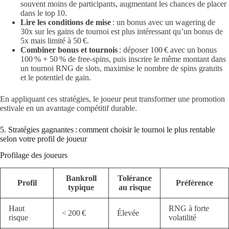
souvent moins de participants, augmentant les chances de placer
dans le top 10.
Lire les conditions de mise
: un bonus avec un wagering de
30x sur les gains de tournoi est plus intéressant qu’un bonus de
5x mais limité à 50 €.
Combiner bonus et tournois
: déposer 100 € avec un bonus
100 % + 50 % de free‑spins, puis inscrire le même montant dans
un tournoi RNG de slots, maximise le nombre de spins gratuits
et le potentiel de gain.
En appliquant ces stratégies, le joueur peut transformer une promotion
estivale en un avantage compétitif durable.
5. Stratégies gagnantes : comment choisir le tournoi le plus rentable
selon votre profil de joueur
Profilage des joueurs
Bankroll
Tolérance
Profil
Préférence
typique
au risque
Haut
RNG à forte
< 200 €
Élevée
risque
volatilité