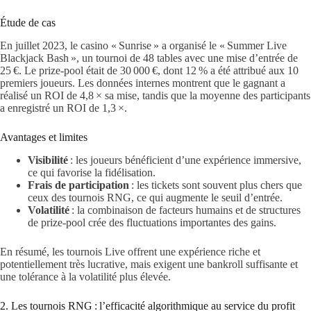
Étude de cas
En juillet 2023, le casino « Sunrise » a organisé le « Summer Live
Blackjack Bash », un tournoi de 48 tables avec une mise d’entrée de
25 €. Le prize‑pool était de 30 000 €, dont 12 % a été attribué aux 10
premiers joueurs. Les données internes montrent que le gagnant a
réalisé un ROI de 4,8 × sa mise, tandis que la moyenne des participants
a enregistré un ROI de 1,3 ×.
Avantages et limites
Visibilité
: les joueurs bénéficient d’une expérience immersive,
ce qui favorise la fidélisation.
Frais de participation
: les tickets sont souvent plus chers que
ceux des tournois RNG, ce qui augmente le seuil d’entrée.
Volatilité
: la combinaison de facteurs humains et de structures
de prize‑pool crée des fluctuations importantes des gains.
En résumé, les tournois Live offrent une expérience riche et
potentiellement très lucrative, mais exigent une bankroll suffisante et
une tolérance à la volatilité plus élevée.
2. Les tournois RNG : l’efficacité algorithmique au service du profit