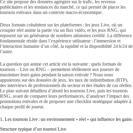
Ce site propose des données agrégées sur le trafic, les revenus
publicitaires et les tendances du marché, ce qui permet de placer les
tournois estivaux dans un contexte macro‑économique.
Deux formats cohabitent sur les plateformes : les jeux Live, où un
croupier réel anime la partie via un flux vidéo, et les jeux RNG, qui
reposent sur un générateur de nombres aléatoires certifié. La différence
fondamentale réside dans l’expérience utilisateur : l’immersion et
l’interaction humaine d’un côté, la rapidité et la disponibilité 24 h/24 de
l’autre.
La question qui anime cet article est la suivante : quels formats de
tournois – Live ou RNG – permettent réellement aux joueurs de
maximiser leurs gains pendant la saison estivale ? Nous nous
appuierons sur des données de jeux, les taux de redistribution (RTP),
des interviews de professionnels du secteur et des études de cas réelles.
Le plan suivant détaillera d’abord les tournois Live, puis les tournois
RNG, avant de comparer leurs performances, d’analyser l’impact des
promotions estivales et de proposer une checklist stratégique adaptée à
chaque profil de joueur.
1. Les tournois Live : un environnement « réel » qui influence les gains
Structure typique d’un tournoi Live