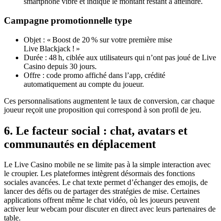
smartphone vibre et indique le montant restant à atteindre.
Campagne promotionnelle type
Objet : « Boost de 20 % sur votre première mise
Live Blackjack ! »
Durée : 48 h, ciblée aux utilisateurs qui n’ont pas joué de Live
Casino depuis 30 jours.
Offre : code promo affiché dans l’app, crédité
automatiquement au compte du joueur.
Ces personnalisations augmentent le taux de conversion, car chaque
joueur reçoit une proposition qui correspond à son profil de jeu.
6. Le facteur social : chat, avatars et
communautés en déplacement
Le Live Casino mobile ne se limite pas à la simple interaction avec
le croupier. Les plateformes intègrent désormais des fonctions
sociales avancées. Le chat texte permet d’échanger des emojis, de
lancer des défis ou de partager des stratégies de mise. Certaines
applications offrent même le chat vidéo, où les joueurs peuvent
activer leur webcam pour discuter en direct avec leurs partenaires de
table.