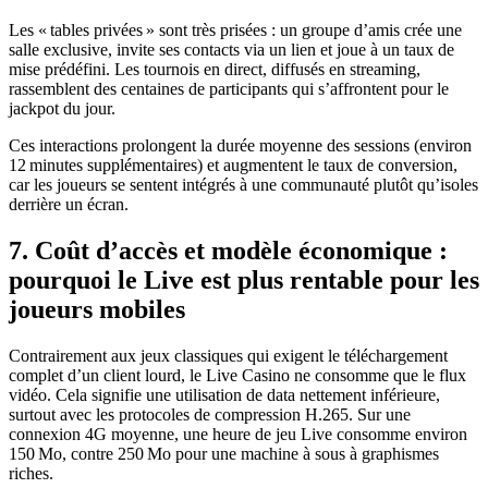
Les « tables privées » sont très prisées : un groupe d’amis crée une
salle exclusive, invite ses contacts via un lien et joue à un taux de
mise prédéfini. Les tournois en direct, diffusés en streaming,
rassemblent des centaines de participants qui s’affrontent pour le
jackpot du jour.
Ces interactions prolongent la durée moyenne des sessions (environ
12 minutes supplémentaires) et augmentent le taux de conversion,
car les joueurs se sentent intégrés à une communauté plutôt qu’isoles
derrière un écran.
7. Coût d’accès et modèle économique :
pourquoi le Live est plus rentable pour les
joueurs mobiles
Contrairement aux jeux classiques qui exigent le téléchargement
complet d’un client lourd, le Live Casino ne consomme que le flux
vidéo. Cela signifie une utilisation de data nettement inférieure,
surtout avec les protocoles de compression H.265. Sur une
connexion 4G moyenne, une heure de jeu Live consomme environ
150 Mo, contre 250 Mo pour une machine à sous à graphismes
riches.