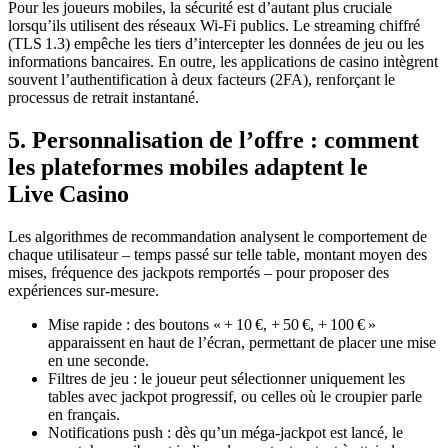
Pour les joueurs mobiles, la sécurité est d’autant plus cruciale
lorsqu’ils utilisent des réseaux Wi‑Fi publics. Le streaming chiffré
(TLS 1.3) empêche les tiers d’intercepter les données de jeu ou les
informations bancaires. En outre, les applications de casino intègrent
souvent l’authentification à deux facteurs (2FA), renforçant le
processus de retrait instantané.
5. Personnalisation de l’offre : comment
les plateformes mobiles adaptent le
Live Casino
Les algorithmes de recommandation analysent le comportement de
chaque utilisateur – temps passé sur telle table, montant moyen des
mises, fréquence des jackpots remportés – pour proposer des
expériences sur‑mesure.
Mise rapide : des boutons « + 10 €, + 50 €, + 100 € »
apparaissent en haut de l’écran, permettant de placer une mise
en une seconde.
Filtres de jeu : le joueur peut sélectionner uniquement les
tables avec jackpot progressif, ou celles où le croupier parle
en français.
Notifications push : dès qu’un méga‑jackpot est lancé, le