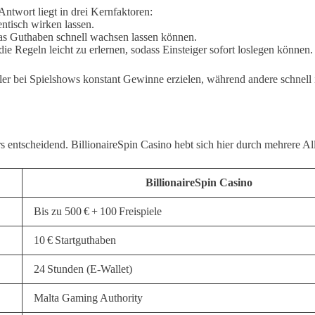
Antwort liegt in drei Kernfaktoren:
entisch wirken lassen.
das Guthaben schnell wachsen lassen können.
ie Regeln leicht zu erlernen, sodass Einsteiger sofort loslegen können.
r bei Spielshows konstant Gewinne erzielen, während andere schnell ihr
ers entscheidend. BillionaireSpin Casino hebt sich hier durch mehrere A
BillionaireSpin Casino
Bis zu 500 € + 100 Freispiele
10 € Startguthaben
24 Stunden (E‑Wallet)
Malta Gaming Authority