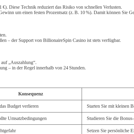
 €). Diese Technik reduziert das Risiko von schnellen Verlusten.
winn um einen festen Prozentsatz (z. B. 10 %). Damit können Sie Gewin
ten.
en – der Support von BillionaireSpin Casino ist stets verfügbar.
e auf „Auszahlung“.
hlung – in der Regel innerhalb von 24 Stunden.
Konsequenz
das Budget verlieren
Starten Sie mit kleinen B
lte Umsatzbedingungen
Studieren Sie die Bonus
chtgefahr
Setzen Sie persönliche E