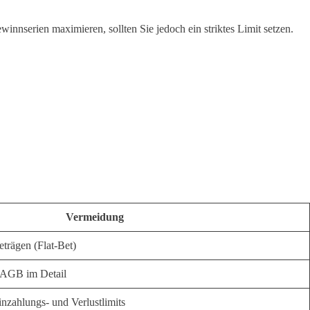
nserien maximieren, sollten Sie jedoch ein striktes Limit setzen.
Vermeidung
eträgen (Flat‑Bet)
‑AGB im Detail
inzahlungs‑ und Verlustlimits