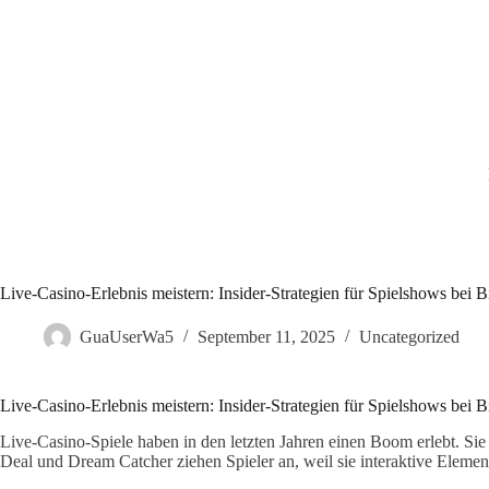
Skip
to
content
Live‑Casino‑Erlebnis meistern: Insider‑Strategien für Spielshows bei B
GuaUserWa5
September 11, 2025
Uncategorized
Live‑Casino‑Erlebnis meistern: Insider‑Strategien für Spielshows bei B
Live‑Casino‑Spiele haben in den letzten Jahren einen Boom erlebt. 
Deal und Dream Catcher ziehen Spieler an, weil sie interaktive Eleme