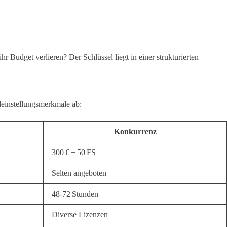
 Budget verlieren? Der Schlüssel liegt in einer strukturierten
lleinstellungsmerkmale ab:
Konkurrenz
300 € + 50 FS
Selten angeboten
48‑72 Stunden
Diverse Lizenzen