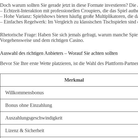
Doch warum sollten Sie gerade jetzt in diese Formate investieren? Die 
– Echtzeit‑Interaktion mit professionellen Croupiers, die das Spiel auth
– Hohe Varianz: Spielshows bieten häufig große Multiplikatoren, die 
– Einfaches Regelwerk: Im Vergleich zu klassischen Tischspielen sind d
Rhetorische Frage: Haben Sie sich jemals gefragt, warum manche Spiele
Vorgehensweise und dem richtigen Casino.
Auswahl des richtigen Anbieters – Worauf Sie achten sollten
Bevor Sie Ihre erste Wette platzieren, ist die Wahl des Plattform‑Partn
Merkmal
Willkommensbonus
Bonus ohne Einzahlung
Auszahlungsgeschwindigkeit
Lizenz & Sicherheit