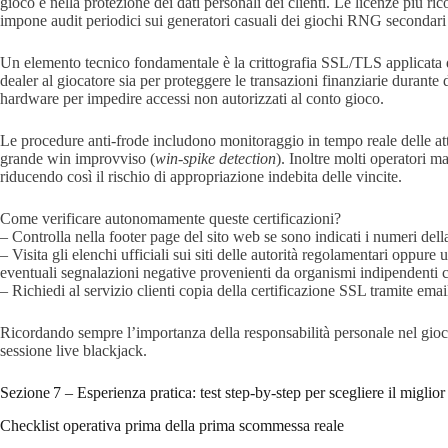
gioco e nella protezione dei dati personali dei clienti. Le licenz
impone audit periodici sui generatori casuali dei giochi RNG secondari uti
Un elemento tecnico fondamentale è la crittografia SSL/TLS applicata dur
dealer al giocatore sia per proteggere le transazioni finanziarie durant
hardware per impedire accessi non autorizzati al conto gioco.
Le procedure anti‑frode includono monitoraggio in tempo reale delle atti
grande win improvviso (
win‑spike detection
). Inoltre molti operatori 
riducendo così il rischio di appropriazione indebita delle vincite.
Come verificare autonomamente queste certificazioni?
– Controlla nella footer page del sito web se sono indicati i numeri 
– Visita gli elenchi ufficiali sui siti delle autorità regolamentari opp
eventuali segnalazioni negative provenienti da organismi indipendenti
– Richiedi al servizio clienti copia della certificazione SSL tramite emai
Ricordando sempre l’importanza della responsabilità personale nel gioco
sessione live blackjack.
Sezione 7 – Esperienza pratica: test step‑by‑step per scegliere il miglior
Checklist operativa prima della prima scommessa reale