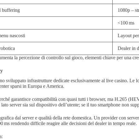
 buffering
1080p – st
<100 ms
 menu nascosti
Layout per
robotica
Dealer in d
umenta la percezione di controllo sul gioco, elementi chiave per una cres
cy
o sviluppato infrastrutture dedicate esclusivamente al live casino. Le 
center sparsi in Europa e America.
 perché garantisce compatibilità con quasi tutti i browser, ma H.265 (
ato server sia sul dispositivo dell’utente; se il tuo smartphone non suppo
rafica dal server e qualità della rete domestica. Un provider con server s
00 ms rendendo difficile reagire alle decisioni del dealer in tempo reale.
a: