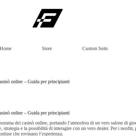
Home
Store
Custom Suits
casinò online – Guida per principianti
casinò online – Guida per principianti
anorama dei casinò online, portando l’atmosfera di un vero salone di gio
, strategia e la possibilità di interagire con un vero dealer. Per i neofiti
e confuse che rovinano l’esperienza.