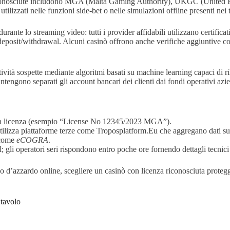
e più riconosciute includono MGA (Malta Gaming Authority), UKGC (Un
lizzati nelle funzioni side‑bet o nelle simulazioni offline presenti nei t
ante lo streaming video: tutti i provider affidabili utilizzano certifica
e deposit/withdrawal. Alcuni casinò offrono anche verifiche aggiuntive c
vità sospette mediante algoritmi basati su machine learning capaci di ri
mantengono separati gli account bancari dei clienti dai fondi operativi a
della licenza (esempio “License No 12345/2023 MGA”).
ure utilizza piattaforme terze come Troposplatform.Eu che aggregano dati
 come
eCOGRA
.
l; gli operatori seri rispondono entro poche ore fornendo dettagli tecnici
 d’azzardo online, scegliere un casinò con licenza riconosciuta protegg
 tavolo