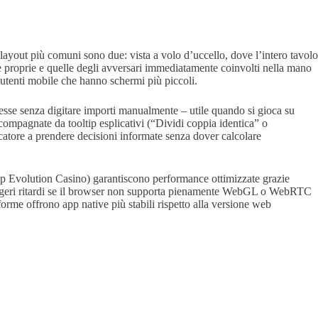
 layout più comuni sono due: vista a volo d’uccello, dove l’intero tavolo
arte proprie e quelle degli avversari immediatamente coinvolti nella mano
utenti mobile che hanno schermi più piccoli.
esse senza digitare importi manualmente – utile quando si gioca su
ccompagnate da tooltip esplicativi (“Dividi coppia identica” o
ocatore a prendere decisioni informate senza dover calcolare
app Evolution Casino) garantiscono performance ottimizzate grazie
leggeri ritardi se il browser non supporta pienamente WebGL o WebRTC
rme offrono app native più stabili rispetto alla versione web