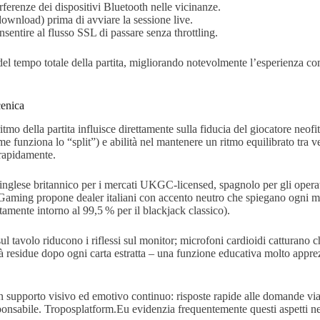
ferenze dei dispositivi Bluetooth nelle vicinanze.
ownload) prima di avviare la sessione live.
nsentire al flusso SSL di passare senza throttling.
el tempo totale della partita, migliorando notevolmente l’esperienza comp
cenica
 ritmo della partita influisce direttamente sulla fiducia del giocatore neof
funziona lo “split”) e abilità nel mantenere un ritmo equilibrato tra ve
 rapidamente.
 inglese britannico per i mercati UKGC‑licensed, spagnolo per gli opera
 Gaming propone dealer italiani con accento neutro che spiegano ogni mo
tamente intorno al 99,5 % per il blackjack classico).
sul tavolo riducono i riflessi sul monitor; microfoni cardioidi catturano
ità residue dopo ogni carta estratta – una funzione educativa molto appre
 un supporto visivo ed emotivo continuo: risposte rapide alle domande vi
esponsabile. Troposplatform.Eu evidenzia frequentemente questi aspetti 