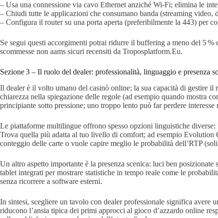
– Usa una connessione via cavo Ethernet anziché Wi‑Fi; elimina le inter
– Chiudi tutte le applicazioni che consumano banda (streaming video, d
– Configura il router su una porta aperta (preferibilmente la 443) per co
Se segui questi accorgimenti potrai ridurre il buffering a meno del 5 % d
scommesse non aams sicuri recensiti da Troposplatform.Eu.
Sezione 3 – Il ruolo del dealer: professionalità, linguaggio e presenza s
Il dealer è il volto umano del casinò online; la sua capacità di gestire il
chiarezza nella spiegazione delle regole (ad esempio quando mostra come 
principiante sotto pressione; uno troppo lento può far perdere interesse
Le piattaforme multilingue offrono spesso opzioni linguistiche diverse:
Trova quella più adatta al tuo livello di comfort; ad esempio Evolution
conteggio delle carte o vuole capire meglio le probabilità dell’RTP (soli
Un altro aspetto importante è la presenza scenica: luci ben posizionate 
tablet integrati per mostrare statistiche in tempo reale come le probabil
senza ricorrere a software esterni.
In sintesi, scegliere un tavolo con dealer professionale significa avere
riducono l’ansia tipica dei primi approcci al gioco d’azzardo online r