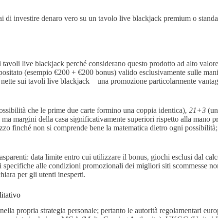
ai di investire denaro vero su un tavolo live blackjack premium o stand
i tavoli live blackjack perché considerano questo prodotto ad alto valore
positato (esempio €200 + €200 bonus) valido esclusivamente sulle mani li
nette sui tavoli live blackjack – una promozione particolarmente vantag
ssibilità che le prime due carte formino una coppia identica),
21+3
(un
ma margini della casa significativamente superiori rispetto alla mano pr
tilizzo finché non si comprende bene la matematica dietro ogni possibilità
sparenti: data limite entro cui utilizzare il bonus, giochi esclusi dal ca
ecifiche alle condizioni promozionali dei migliori siti scommesse non 
ara per gli utenti inesperti.
itativo
nella propria strategia personale; pertanto le autorità regolamentari eur