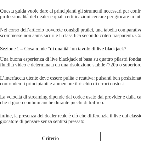
Questa guida vuole dare ai principianti gli strumenti necessari per confro
professionalità del dealer e quali certificazioni cercare per giocare in t
Nel corso dell’articolo troverete consigli pratici, una tabella comparativ
scommesse non aams sicuri e li classifica secondo criteri trasparenti. Con
Sezione 1 – Cosa rende “di qualità” un tavolo di live blackjack?
Una buona esperienza di live blackjack si basa su quattro pilastri fondame
fluidità video è determinata da una risoluzione stabile (720p o superiore)
L’interfaccia utente deve essere pulita e reattiva: pulsanti ben posiziona
confondere i principianti e aumentare il rischio di errori costosi.
La velocità di streaming dipende dal codec usato dal provider e dalla c
che il gioco continui anche durante picchi di traffico.
Infine, la presenza del dealer reale è ciò che differenzia il live dal 
giocatore di pensare senza sentirsi pressato.
Criterio