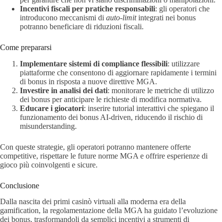
Incentivi fiscali per pratiche responsabili
: gli operatori che
introducono meccanismi di
auto‑limit
integrati nei bonus
potranno beneficiare di riduzioni fiscali.
Come prepararsi
Implementare sistemi di compliance flessibili
: utilizzare
piattaforme che consentono di aggiornare rapidamente i termini
di bonus in risposta a nuove direttive MGA.
Investire in analisi dei dati
: monitorare le metriche di utilizzo
dei bonus per anticipare le richieste di modifica normativa.
Educare i giocatori
: inserire tutorial interattivi che spiegano il
funzionamento dei bonus AI‑driven, riducendo il rischio di
misunderstanding.
Con queste strategie, gli operatori potranno mantenere offerte
competitive, rispettare le future norme MGA e offrire esperienze di
gioco più coinvolgenti e sicure.
Conclusione
Dalla nascita dei primi casinò virtuali alla moderna era della
gamification, la regolamentazione della MGA ha guidato l’evoluzione
dei bonus, trasformandoli da semplici incentivi a strumenti di