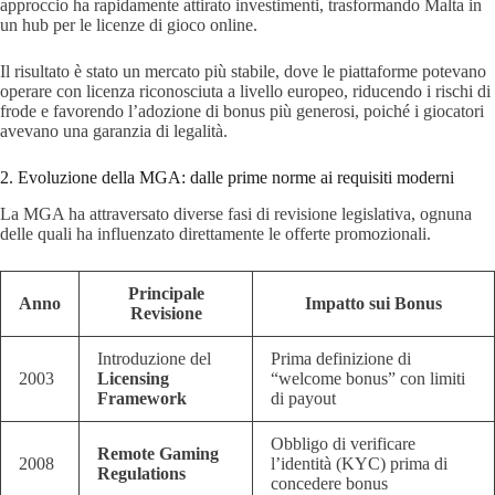
approccio ha rapidamente attirato investimenti, trasformando Malta in
un hub per le licenze di gioco online.
Il risultato è stato un mercato più stabile, dove le piattaforme potevano
operare con licenza riconosciuta a livello europeo, riducendo i rischi di
frode e favorendo l’adozione di bonus più generosi, poiché i giocatori
avevano una garanzia di legalità.
2. Evoluzione della MGA: dalle prime norme ai requisiti moderni
La MGA ha attraversato diverse fasi di revisione legislativa, ognuna
delle quali ha influenzato direttamente le offerte promozionali.
Principale
Anno
Impatto sui Bonus
Revisione
Introduzione del
Prima definizione di
2003
Licensing
“welcome bonus” con limiti
Framework
di payout
Obbligo di verificare
Remote Gaming
2008
l’identità (KYC) prima di
Regulations
concedere bonus