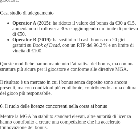
Casi studio di adeguamento
Operator A (2015)
: ha ridotto il valore del bonus da €30 a €15,
aumentando il rollover a 30x e aggiungendo un limite di prelievo
di €50.
Operator B (2019)
: ha sostituito il cash bonus con 20 giri
gratuiti su
Book of Dead
, con un RTP del 96,2 % e un limite di
vincita di €100.
Queste modifiche hanno mantenuto l’attrattiva del bonus, ma con una
struttura più sicura per il giocatore e conforme alle direttive MGA.
Il risultato è un mercato in cui i bonus senza deposito sono ancora
presenti, ma con condizioni più equilibrate, contribuendo a una cultura
del gioco più responsabile.
6. Il ruolo delle licenze concorrenti nella corsa ai bonus
Mentre la MGA ha stabilito standard elevati, altre autorità di licenza
hanno contribuito a creare una competizione che ha accelerato
l’innovazione dei bonus.