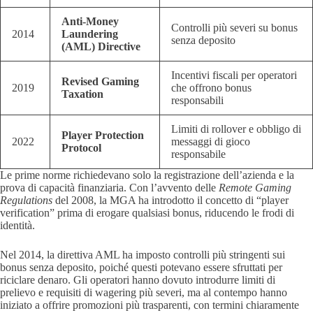
Anti‑Money
Controlli più severi su bonus
2014
Laundering
senza deposito
(AML) Directive
Incentivi fiscali per operatori
Revised Gaming
2019
che offrono bonus
Taxation
responsabili
Limiti di rollover e obbligo di
Player Protection
2022
messaggi di gioco
Protocol
responsabile
Le prime norme richiedevano solo la registrazione dell’azienda e la
prova di capacità finanziaria. Con l’avvento delle
Remote Gaming
Regulations
del 2008, la MGA ha introdotto il concetto di “player
verification” prima di erogare qualsiasi bonus, riducendo le frodi di
identità.
Nel 2014, la direttiva AML ha imposto controlli più stringenti sui
bonus senza deposito, poiché questi potevano essere sfruttati per
riciclare denaro. Gli operatori hanno dovuto introdurre limiti di
prelievo e requisiti di wagering più severi, ma al contempo hanno
iniziato a offrire promozioni più trasparenti, con termini chiaramente