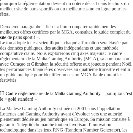
pourquoi la réglementation devient un critère décisif dans le choix du
meilleur site de paris sportifs ou du meilleur casino en ligne pour les
fêtes.
Deuxième paragraphe – lien : « Pour comparer rapidement les
meilleures offres certifiées par la MGA, consultez le guide complet du
site de paris sportif
».
Le ton adopté ici est scientifique : chaque affirmation sera étayée par
des données publiques, des audits indépendants et une méthode
comparative claire. Nous explorerons cinq axes majeurs : le cadre
réglementaire de la Malta Gaming Authority (MGA), sa comparaison
avec Curaçao et Gibraltar, la sécurité offerte aux joueurs pendant Noël,
les performances financières observées au quatrième trimestre et enfin
un guide pratique pour identifier un casino MGA fiable durant les
festivités.
I️⃣ Cadre réglementaire de la Malta Gaming Authority – pourquoi c’est
le « gold standard »
La Maltese Gaming Authority est née en 2001 sous l’appellation
Lotteries and Gaming Authority avant d’évoluer vers une autorité
pleinement dédiée au jeu numérique en Europe. Sa mission consiste à
garantir l’intégrité du marché tout en favorisant l’innovation
technologique dans les jeux RNG (Random Number Generator), les