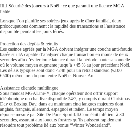
III️⃣ Sécurité des joueurs à Noël : ce que garantit une licence MGA
fiable
Lorsque l’on planifie ses soirées jeux après le dîner familial, deux
préoccupations dominent : la rapidité des transactions et l’assistance
disponible pendant les jours fériés.
Protection des dépôts & retraits
Les casinos agréés par la MGA doivent intégrer une couche anti‑fraude
basée sur IA capable d’analyser chaque transaction en moins de deux
secondes afin d’éviter toute latence durant la période haute saisonnelle
où le volume moyen augmente jusqu’à +45 % au jour précédant Noël.
Les délais typiques sont donc <24h pour un retrait standard (€100–
€500) même lors du pont entre Noël et Nouvel An.
Assistance clientèle multilingue
Sous mandat MGALine™, chaque opérateur doit offrir support
téléphonique ou chat live disponible 24/7, y compris durant Christmas
Day et Boxing Day, dans au minimum cinq langues majeures dont
anglais, français, allemand, espagnol et italien. Le temps moyen
réponse mesuré par Site De Paris Sportif.It.Com était inférieur à 30
secondes, assurant aux joueurs frustrés qu’ils puissent rapidement
résoudre tout problème lié aux bonus “Winter Wonderland”.