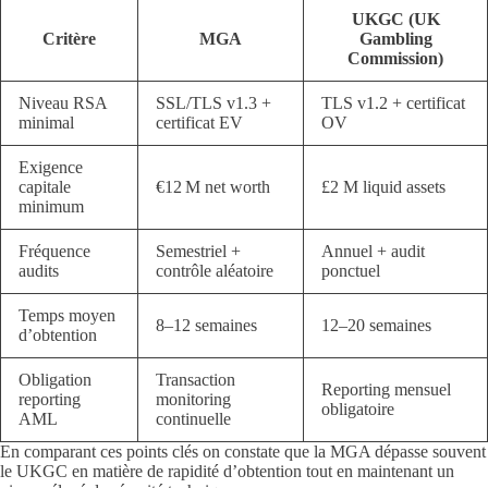
UKGC (UK
Critère
MGA
Gambling
Commission)
Niveau RSA
SSL/TLS v1.​3 +
TLS v1.​2 + certificat
minimal
certificat EV
OV
Exigence
capitale
€12 M net worth
£2 M liquid assets
minimum
Fréquence
Semestriel +
Annuel + audit
audits
contrôle aléatoire
ponctuel
Temps moyen
8–12 semaines
12–20 semaines
d’obtention
Obligation
Transaction
Reporting mensuel
reporting
monitoring
obligatoire
AML
continuelle
En comparant ces points clés on constate que la MGA dépasse souvent
le UKGC en matière de rapidité d’obtention tout en maintenant un