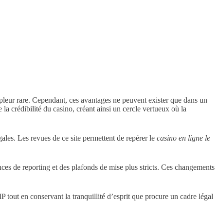
mpleur rare. Cependant, ces avantages ne peuvent exister que dans un
la crédibilité du casino, créant ainsi un cercle vertueux où la
gales. Les revues de ce site permettent de repérer le
casino en ligne le
ences de reporting et des plafonds de mise plus stricts. Ces changements
P tout en conservant la tranquillité d’esprit que procure un cadre légal