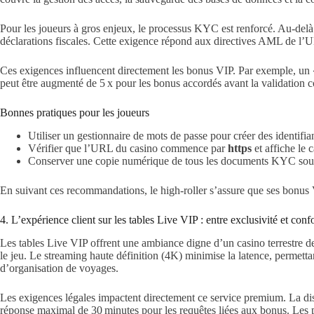
Pour les joueurs à gros enjeux, le processus KYC est renforcé. Au-delà d
déclarations fiscales. Cette exigence répond aux directives AML de l’UE,
Ces exigences influencent directement les bonus VIP. Par exemple, un «
peut être augmenté de 5 x pour les bonus accordés avant la validatio
Bonnes pratiques pour les joueurs
Utiliser un gestionnaire de mots de passe pour créer des identifia
Vérifier que l’URL du casino commence par
https
et affiche le 
Conserver une copie numérique de tous les documents KYC sou
En suivant ces recommandations, le high‑roller s’assure que ses bonus V
4. L’expérience client sur les tables Live VIP : entre exclusivité et con
Les tables Live VIP offrent une ambiance digne d’un casino terrestre de 
le jeu. Le streaming haute définition (4K) minimise la latence, permett
d’organisation de voyages.
Les exigences légales impactent directement ce service premium. La dis
réponse maximal de 30 minutes pour les requêtes liées aux bonus. Les p