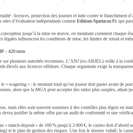
lité : licences, protection des joueurs et lutte contre le blanchiment d’
es sites d’évaluation indépendants comme
Editions Spartacus Fr
, qui pas
la conception jusqu’à la mise en œuvre, en montrant comment chaque étap
légales influencent les conditions de mise, les limites de retrait et mêm
VIP – 420 mots
se sur plusieurs autorités reconnues. L’ANJ (ex‑ARJEL) veille à la conf
evés aux licences offshore. Chaque organisme exige la transparence d
« wagering » : le montant total qu’un joueur doit parier avant de pouv
nus, alors que la MGA peut accepter des ratios plus souples, allant jusqu
e, mais elles sont souvent soumises à des contrôles plus légers en mati
s devra justifier la même offre par un audit de conformité et une vérifi
us « match‑deposit » de 100 % jusqu’à 2 000 €, le casino doit d’abord 
 le plan de gestion des risques. Une fois le dossier validé, le casino p