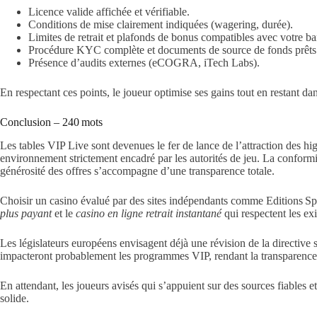
Licence valide affichée et vérifiable.
Conditions de mise clairement indiquées (wagering, durée).
Limites de retrait et plafonds de bonus compatibles avec votre ba
Procédure KYC complète et documents de source de fonds prêts
Présence d’audits externes (eCOGRA, iTech Labs).
En respectant ces points, le joueur optimise ses gains tout en restant da
Conclusion – 240 mots
Les tables VIP Live sont devenues le fer de lance de l’attraction des h
environnement strictement encadré par les autorités de jeu. La conformité
générosité des offres s’accompagne d’une transparence totale.
Choisir un casino évalué par des sites indépendants comme Editions Spart
plus payant
et le
casino en ligne retrait instantané
qui respectent les exi
Les législateurs européens envisagent déjà une révision de la directive 
impacteront probablement les programmes VIP, rendant la transparence 
En attendant, les joueurs avisés qui s’appuient sur des sources fiables e
solide.