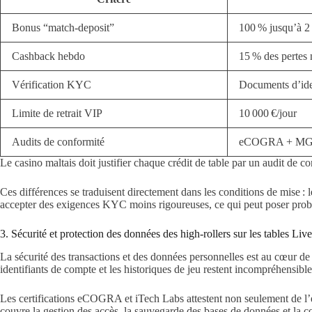
Bonus “match‑deposit”
100 % jusqu’à 2
Cashback hebdo
15 % des pertes 
Vérification KYC
Documents d’ide
Limite de retrait VIP
10 000 €/jour
Audits de conformité
eCOGRA + MGA a
Le casino maltais doit justifier chaque crédit de table par un audit de 
Ces différences se traduisent directement dans les conditions de mise :
accepter des exigences KYC moins rigoureuses, ce qui peut poser pro
3. Sécurité et protection des données des high‑rollers sur les tables Li
La sécurité des transactions et des données personnelles est au cœur de l
identifiants de compte et les historiques de jeu restent incompréhensible
Les certifications eCOGRA et iTech Labs attestent non seulement de l’é
couvre la gestion des accès, la sauvegarde des bases de données et la co