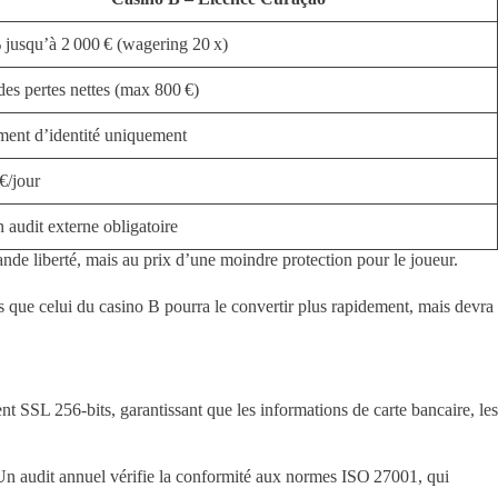
 jusqu’à 2 000 € (wagering 20 x)
es pertes nettes (max 800 €)
ent d’identité uniquement
€/jour
audit externe obligatoire
rande liberté, mais au prix d’une moindre protection pour le joueur.
is que celui du casino B pourra le convertir plus rapidement, mais devra
ent SSL 256‑bits, garantissant que les informations de carte bancaire, les
. Un audit annuel vérifie la conformité aux normes ISO 27001, qui