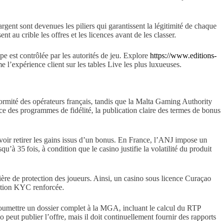
argent sont devenues les piliers qui garantissent la légitimité de chaque
sent au crible les offres et les licences avant de les classer.
e est contrôlée par les autorités de jeu. Explore
https://www.editions-
e l’expérience client sur les tables Live les plus luxueuses.
ormité des opérateurs français, tandis que la Malta Gaming Authority
es programmes de fidélité, la publication claire des termes de bonus
oir retirer les gains issus d’un bonus. En France, l’ANJ impose un
’à 35 fois, à condition que le casino justifie la volatilité du produit
ère de protection des joueurs. Ainsi, un casino sous licence Curaçao
cation KYC renforcée.
soumettre un dossier complet à la MGA, incluant le calcul du RTP
eut publier l’offre, mais il doit continuellement fournir des rapports