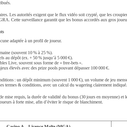
ribués.
ires. Les autorités exigent que le flux vidéo soit crypté, que les crou
GRA. Cette surveillance garantit que les bonus accordés aux gros joue
ots
cune adaptée à un profil de joueur.
emaine (souvent 10 % à 25 %).
ls au dépôt (ex. + 50 % jusqu’à 5 000 €).
tables Live, souvent sous forme de « free‑bets ».
njeux élevés avec des prize pools pouvant dépasser 100 000 €.
onditions : un dépôt minimum (souvent 1 000 €), un volume de jeu mensue
les termes & conditions, avec un calcul du wagering clairement indiqué
de mise requis, la durée de validité du bonus (30 jours en moyenne) et le
joueurs à forte mise, afin d’éviter le risque de blanchiment.
Casino A – Licence Malte (MGA)