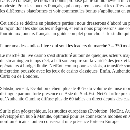
Dans ce contexte, le choix du bonus proposé par le studio devient un c
modeste. Pour les joueurs français, qui comparent souvent les offres sur 
les différentes plateformes et voir comment les bonus s’appliquent en p
Cet article se décline en plusieurs parties : nous dresserons d’abord un
la façon dont les studios les intègrent, et enfin nous proposerons une c
fournir aux joueurs français un guide complet pour choisir le studio qui m
Panorama des studios Live : qui sont les leaders du marché ? – 350 mot
Le marché du live casino s’est structuré autour de quelques acteurs ma
du streaming en temps réel, a bâti son empire sur la variété des jeux et la
opérateurs à budget limité. NetEnt, connu pour ses slots, a transféré so
intégration poussée avec les jeux de casino classiques. Enfin, Authentic
Carlo ou de Londres.
Statistiquement, Evolution détient plus de 40 % du volume de mise mond
distingue par une forte présence en Asie du Sud‑Est. NetEnt offre près 
qu’Authentic Gaming diffuse plus de 60 tables en direct depuis des ca
Sur le plan géographique, les studios européens (Evolution, NetEnt, Aut
développé un hub à Manille, optimisé pour les connexions mobiles en Asi
nord‑américains tout en conservant une présence forte en Europe.