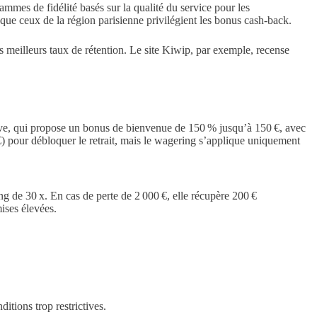
mmes de fidélité basés sur la qualité du service pour les
que ceux de la région parisienne privilégient les bonus cash‑back.
es meilleurs taux de rétention. Le site Kiwip, par exemple, recense
 Live, qui propose un bonus de bienvenue de 150 % jusqu’à 150 €, avec
0 €) pour débloquer le retrait, mais le wagering s’applique uniquement
g de 30 x. En cas de perte de 2 000 €, elle récupère 200 €
ises élevées.
ditions trop restrictives.