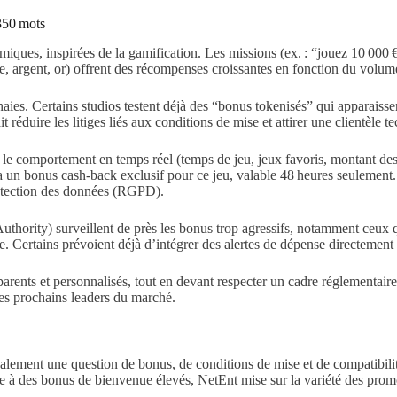
 350 mots
ues, inspirées de la gamification. Les missions (ex. : “jouez 10 000 € 
nze, argent, or) offrent des récompenses croissantes en fonction du vo
es. Certains studios testent déjà des “bonus tokenisés” qui apparaissent 
réduire les litiges liés aux conditions de mise et attirer une clientèle t
nt le comportement en temps réel (temps de jeu, jeux favoris, montant de
 un bonus cash‑back exclusif pour ce jeu, valable 48 heures seulement.
rotection des données (RGPD).
thority) surveillent de près les bonus trop agressifs, notamment ceux q
. Certains prévoient déjà d’intégrer des alertes de dépense directement d
parents et personnalisés, tout en devant respecter un cadre réglementaire
les prochains leaders du marché.
t également une question de bonus, de conditions de mise et de compatib
ce à des bonus de bienvenue élevés, NetEnt mise sur la variété des promo