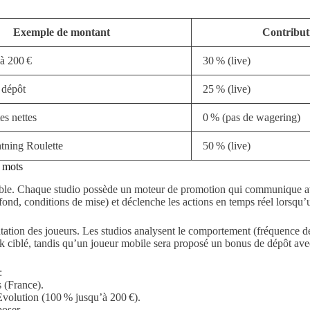
Exemple de montant
Contribut
à 200 €
30 % (live)
 dépôt
25 % (live)
es nettes
0 % (pas de wagering)
htning Roulette
50 % (live)
0 mots
lable. Chaque studio possède un moteur de promotion qui communique a
nd, conditions de mise) et déclenche les actions en temps réel lorsqu’un 
ation des joueurs. Les studios analysent le comportement (fréquence de j
ck ciblé, tandis qu’un joueur mobile sera proposé un bonus de dépôt a
:
s (France).
 Evolution (100 % jusqu’à 200 €).
poser.