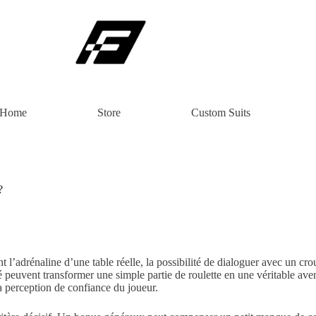
Home
Store
Custom Suits
?
t l’adrénaline d’une table réelle, la possibilité de dialoguer avec un cro
 peuvent transformer une simple partie de roulette en une véritable ave
 la perception de confiance du joueur.