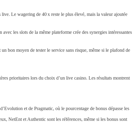
 live. Le wagering de 40 x reste le plus élevé, mais la valeur ajoutée
on avec les slots de la même plateforme crée des synergies intéressantes
t un bon moyen de tester le service sans risque, même si le plafond de
s prioritaires lors du choix d’un live casino. Les résultats montrent
s d’Evolution et de Pragmatic, où le pourcentage de bonus dépasse les
r eux, NetEnt et Authentic sont les références, même si les bonus sont