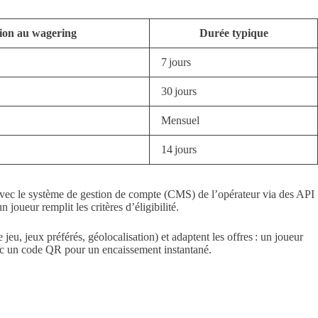
ion au wagering
Durée typique
7 jours
30 jours
Mensuel
14 jours
vec le système de gestion de compte (CMS) de l’opérateur via des API
joueur remplit les critères d’éligibilité.
eu, jeux préférés, géolocalisation) et adaptent les offres : un joueur
vec un code QR pour un encaissement instantané.