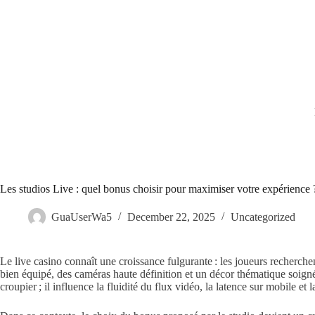
Skip
to
content
Les studios Live : quel bonus choisir pour maximiser votre expérience 
GuaUserWa5
December 22, 2025
Uncategorized
Le live casino connaît une croissance fulgurante : les joueurs recherchen
bien équipé, des caméras haute définition et un décor thématique soigné
croupier ; il influence la fluidité du flux vidéo, la latence sur mobile et