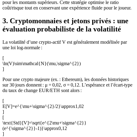
pour les montants supérieurs. Cette stratégie optimise le ratio
coût/risque tout en conservant une expérience fluide pour le joueur.
3. Cryptomonnaies et jetons privés : une
évaluation probabiliste de la volatilité
La volatilité d’une crypto‑actif V est généralement modélisée par
une loi log‑normale :
[
\ln(V)\sim\mathcal{N}(\mu,\sigma^{2})
]
Pour une crypto majeure (ex. : Ethereum), les données historiques
sur 30 jours donnent : μ = 0,02, σ = 0,12. L’espérance et l’écart‑type
du taux de change EUR/ETH sont alors :
[
E[V]=e^{\mu+\sigma^{2}/2}\approx1,02
]
[
\text{Std}[V]=\sqrt{e^{2\mu+\sigma^{2}}
(e^{\sigma^{2}}-1)}\approx0,12
]