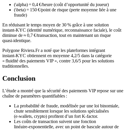
(\alpha) = 0,4 €/heure (coût d’opportunité du joueur)
(\beta) = 150 €/point de risque (perte moyenne liée à une
fraude)
En réduisant le temps moyen de 30 % grâce à une solution
instant‑KYC (identité numérique, reconnaissance faciale), le coût
diminue de ≈ 0,7 €/transaction, tout en maintenant un risque
quasi‑identique.
Polygone Riviera.Fr a noté que les plateformes intégrant
instant‑KYC obtiennent en moyenne 4,2/5 dans la catégorie
« fluidité des paiements VIP », contre 3,6/5 pour les solutions
traditionnelles.
Conclusion
L’étude a montré que la sécurité des paiements VIP repose sur une
chaîne de paramètres quantifiables :
La probabilité de fraude, modélisée par une loi binomiale,
chute sensiblement lorsque les solutions spécialisées
(e‑wallets, crypto) profitent d’un fort K‑factor.
Les coûts de transaction suivent une fonction
linéaire‑exponentielle, avec un point de bascule autour de