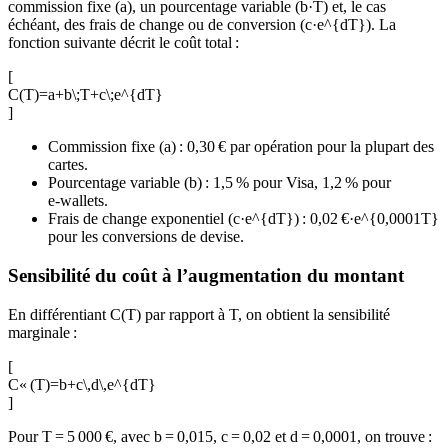
commission fixe (a), un pourcentage variable (b·T) et, le cas
échéant, des frais de change ou de conversion (c·e^{dT}). La
fonction suivante décrit le coût total :
[
C(T)=a+b\;T+c\;e^{dT}
]
Commission fixe (a) : 0,30 € par opération pour la plupart des
cartes.
Pourcentage variable (b) : 1,5 % pour Visa, 1,2 % pour
e‑wallets.
Frais de change exponentiel (c·e^{dT}) : 0,02 €·e^{0,0001T}
pour les conversions de devise.
Sensibilité du coût à l’augmentation du montant
En différentiant C(T) par rapport à T, on obtient la sensibilité
marginale :
[
C« (T)=b+c\,d\,e^{dT}
]
Pour T = 5 000 €, avec b = 0,015, c = 0,02 et d = 0,0001, on trouve :