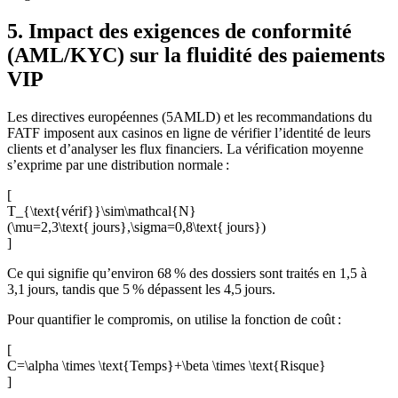
5. Impact des exigences de conformité
(AML/KYC) sur la fluidité des paiements
VIP
Les directives européennes (5AMLD) et les recommandations du
FATF imposent aux casinos en ligne de vérifier l’identité de leurs
clients et d’analyser les flux financiers. La vérification moyenne
s’exprime par une distribution normale :
[
T_{\text{vérif}}\sim\mathcal{N}
(\mu=2,3\text{ jours},\sigma=0,8\text{ jours})
]
Ce qui signifie qu’environ 68 % des dossiers sont traités en 1,5 à
3,1 jours, tandis que 5 % dépassent les 4,5 jours.
Pour quantifier le compromis, on utilise la fonction de coût :
[
C=\alpha \times \text{Temps}+\beta \times \text{Risque}
]