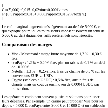
[
C »(5\,000)=0,015+0,02\times0,0001\times
e^{0,5}\approx0,015+0,0002\approx0,0152\;€\text{/€}
]
Le coût marginal augmente très légèrement au‑delà de 5 000 €, ce
qui explique pourquoi les fournisseurs imposent souvent un seuil de
5 000 € au‑delà duquel des tarifs préférentiels sont négociés.
Comparaison des marges
Visa / Mastercard : marge brute moyenne de 1,7 % + 0,30 €
fixe.
ecoPayz : 1,2 % + 0,20 € fixe, plus un rabais de 0,1 % au‑delà
de 10 000 €.
Neteller : 1,3 % + 0,25 € fixe, frais de change de 0,3 % sur les
conversions EUR ↔ USD.
Crypto (stablecoin USDC) : 0,5 % fixe, aucun frais de
change, mais un coût de gaz moyen de 0,0004 USDC par
transaction.
Les opérateurs combinent souvent plusieurs solutions pour lisser
leurs dépenses. Par exemple, un casino peut proposer Visa pour les
dépôts < 5 000 €, ecoPayz entre 5 000 € et 15 000 €, et un stablecoin