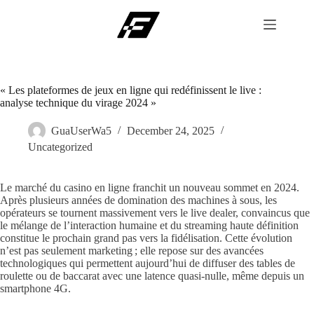
Skip
to
content
« Les plateformes de jeux en ligne qui redéfinissent le live :
analyse technique du virage 2024 »
GuaUserWa5
December 24, 2025
Uncategorized
Le marché du casino en ligne franchit un nouveau sommet en 2024.
Après plusieurs années de domination des machines à sous, les
opérateurs se tournent massivement vers le live dealer, convaincus que
le mélange de l’interaction humaine et du streaming haute définition
constitue le prochain grand pas vers la fidélisation. Cette évolution
n’est pas seulement marketing ; elle repose sur des avancées
technologiques qui permettent aujourd’hui de diffuser des tables de
roulette ou de baccarat avec une latence quasi‑nulle, même depuis un
smartphone 4G.