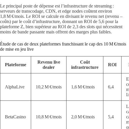
Le principal poste de dépense est l’infrastructure de streaming :
serveurs de transcodage, CDN, et edge nodes coûtent environ
1,8 M €/mois. Le ROI se calcule en divisant le revenu net (revenu –
coûts) par le coût d’infrastructure, donnant un ROI de 5,6 pour la
plateforme Z, bien supérieur au ROI de 2,3 des slots qui nécessitent
moins de bande passante mais offrent des marges plus faibles.
Étude de cas de deux plateformes franchissant le cap des 10 M €/mois
de mise en jeu live
Revenu live
Coût
Plateforme
ROI
dealer
infrastructure
E
c
AlphaLive
10,2 M €/mois
1,6 M €/mois
6,4
m
I
L
c
BetaCasino
10,8 M €/mois
2,0 M €/mois
5,4
c
m
o