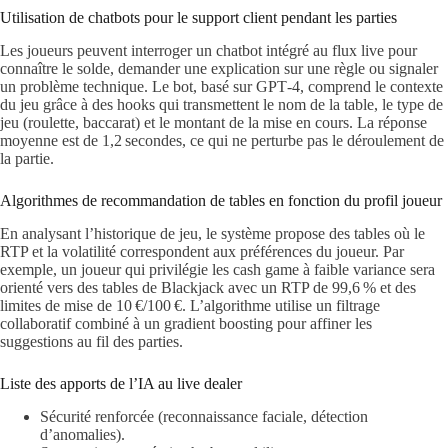
Utilisation de chatbots pour le support client pendant les parties
Les joueurs peuvent interroger un chatbot intégré au flux live pour
connaître le solde, demander une explication sur une règle ou signaler
un problème technique. Le bot, basé sur GPT‑4, comprend le contexte
du jeu grâce à des hooks qui transmettent le nom de la table, le type de
jeu (roulette, baccarat) et le montant de la mise en cours. La réponse
moyenne est de 1,2 secondes, ce qui ne perturbe pas le déroulement de
la partie.
Algorithmes de recommandation de tables en fonction du profil joueur
En analysant l’historique de jeu, le système propose des tables où le
RTP et la volatilité correspondent aux préférences du joueur. Par
exemple, un joueur qui privilégie les cash game à faible variance sera
orienté vers des tables de Blackjack avec un RTP de 99,6 % et des
limites de mise de 10 €/100 €. L’algorithme utilise un filtrage
collaboratif combiné à un gradient boosting pour affiner les
suggestions au fil des parties.
Liste des apports de l’IA au live dealer
Sécurité renforcée (reconnaissance faciale, détection
d’anomalies).