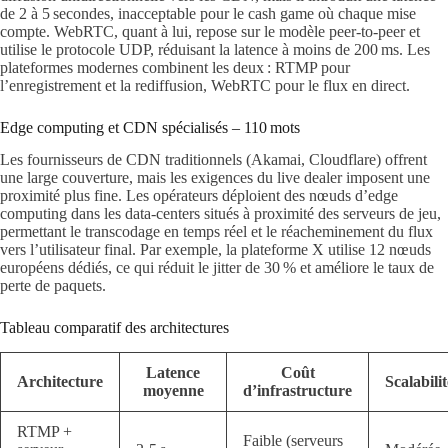
de 2 à 5 secondes, inacceptable pour le cash game où chaque mise
compte. WebRTC, quant à lui, repose sur le modèle peer‑to‑peer et
utilise le protocole UDP, réduisant la latence à moins de 200 ms. Les
plateformes modernes combinent les deux : RTMP pour
l’enregistrement et la rediffusion, WebRTC pour le flux en direct.
Edge computing et CDN spécialisés – 110 mots
Les fournisseurs de CDN traditionnels (Akamai, Cloudflare) offrent
une large couverture, mais les exigences du live dealer imposent une
proximité plus fine. Les opérateurs déploient des nœuds d’edge
computing dans les data‑centers situés à proximité des serveurs de jeu,
permettant le transcodage en temps réel et le réacheminement du flux
vers l’utilisateur final. Par exemple, la plateforme X utilise 12 nœuds
européens dédiés, ce qui réduit le jitter de 30 % et améliore le taux de
perte de paquets.
Tableau comparatif des architectures
Latence
Coût
Architecture
Scalabilit
moyenne
d’infrastructure
RTMP +
Faible (serveurs