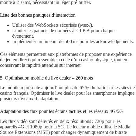
monte à 210 ms, nécessitant un léger pré‑buffer.
Liste des bonnes pratiques d’interaction
Utiliser des WebSockets sécurisés (wss://).
Limiter les paquets de données à < 1 KB pour chaque
événement.
Implémenter un timeout de 500 ms pour les acknowledgements.
Ces éléments permettent aux plateformes de proposer une expérience
de jeu en direct qui ressemble à celle d’un casino physique, tout en
conservant la rapidité attendue sur internet.
5. Optimisation mobile du live dealer – 260 mots
Le mobile représente aujourd’hui plus de 65 % du trafic sur les sites de
casino français. Optimiser le live dealer pour les smartphones implique
plusieurs niveaux d’adaptation.
Adaptation des flux pour les écrans tactiles et les réseaux 4G/5G
Les flux vidéo sont délivrés en deux résolutions : 720p pour les
appareils 4G et 1080p pour la 5G. Le lecteur mobile utilise le Media
Source Extensions (MSE) pour changer dynamiquement de bitrate