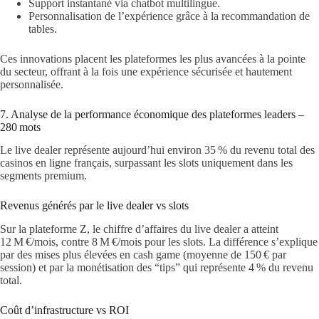
Support instantané via chatbot multilingue.
Personnalisation de l’expérience grâce à la recommandation de
tables.
Ces innovations placent les plateformes les plus avancées à la pointe
du secteur, offrant à la fois une expérience sécurisée et hautement
personnalisée.
7. Analyse de la performance économique des plateformes leaders –
280 mots
Le live dealer représente aujourd’hui environ 35 % du revenu total des
casinos en ligne français, surpassant les slots uniquement dans les
segments premium.
Revenus générés par le live dealer vs slots
Sur la plateforme Z, le chiffre d’affaires du live dealer a atteint
12 M €/mois, contre 8 M €/mois pour les slots. La différence s’explique
par des mises plus élevées en cash game (moyenne de 150 € par
session) et par la monétisation des “tips” qui représente 4 % du revenu
total.
Coût d’infrastructure vs ROI