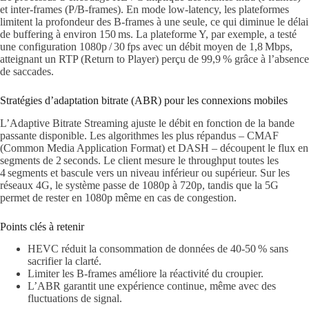
et inter‑frames (P/B‑frames). En mode low‑latency, les plateformes
limitent la profondeur des B‑frames à une seule, ce qui diminue le délai
de buffering à environ 150 ms. La plateforme Y, par exemple, a testé
une configuration 1080p / 30 fps avec un débit moyen de 1,8 Mbps,
atteignant un RTP (Return to Player) perçu de 99,9 % grâce à l’absence
de saccades.
Stratégies d’adaptation bitrate (ABR) pour les connexions mobiles
L’Adaptive Bitrate Streaming ajuste le débit en fonction de la bande
passante disponible. Les algorithmes les plus répandus – CMAF
(Common Media Application Format) et DASH – découpent le flux en
segments de 2 seconds. Le client mesure le throughput toutes les
4 segments et bascule vers un niveau inférieur ou supérieur. Sur les
réseaux 4G, le système passe de 1080p à 720p, tandis que la 5G
permet de rester en 1080p même en cas de congestion.
Points clés à retenir
HEVC réduit la consommation de données de 40‑50 % sans
sacrifier la clarté.
Limiter les B‑frames améliore la réactivité du croupier.
L’ABR garantit une expérience continue, même avec des
fluctuations de signal.