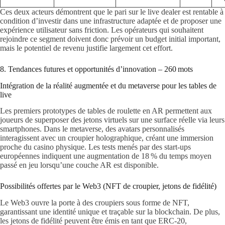
Ces deux acteurs démontrent que le pari sur le live dealer est rentable à
condition d’investir dans une infrastructure adaptée et de proposer une
expérience utilisateur sans friction. Les opérateurs qui souhaitent
rejoindre ce segment doivent donc prévoir un budget initial important,
mais le potentiel de revenu justifie largement cet effort.
8. Tendances futures et opportunités d’innovation – 260 mots
Intégration de la réalité augmentée et du metaverse pour les tables de
live
Les premiers prototypes de tables de roulette en AR permettent aux
joueurs de superposer des jetons virtuels sur une surface réelle via leurs
smartphones. Dans le metaverse, des avatars personnalisés
interagissent avec un croupier holographique, créant une immersion
proche du casino physique. Les tests menés par des start‑ups
européennes indiquent une augmentation de 18 % du temps moyen
passé en jeu lorsqu’une couche AR est disponible.
Possibilités offertes par le Web3 (NFT de croupier, jetons de fidélité)
Le Web3 ouvre la porte à des croupiers sous forme de NFT,
garantissant une identité unique et traçable sur la blockchain. De plus,
les jetons de fidélité peuvent être émis en tant que ERC‑20,