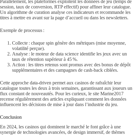
Parallèlement, les plateformes exploitent les données de jeu (temps de
session, taux de conversion, RTP effectif) pour affiner leur catalogue.
Un algorithme de curation analyse ces indicateurs et recommande les
titres à mettre en avant sur la page d’accueil ou dans les newsletters.
Exemple de processus :
Collecte : chaque spin génère des métriques (mise moyenne,
volatilité perçue).
Analyse : le moteur de data science identifie les jeux avec un
taux de rétention supérieur à 45 %.
Action : les titres retenus sont promus avec des bonus de dépôt
supplémentaires et des campagnes de cash‑back ciblées.
Cette approche data‑driven permet aux casinos de rafraîchir leur
catalogue toutes les deux à trois semaines, garantissant aux joueurs un
flux constant de nouveautés. Pour les curieux, le site Marine2017
recense régulièrement des articles expliquant comment les données
influencent les décisions de mise à jour dans l’industrie du jeu.
Conclusion
En 2024, les casinos qui dominent le marché le font grâce à une
synergie de technologies avancées, de design immersif, de thèmes