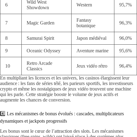
Wild West
6
Western
95,7%
Showdown
Fantasy
7
Magic Garden
96,3%
botanique
8
Samurai Spirit
Japon médiéval
96,0%
9
Oceanic Odyssey
Aventure marine
95,6%
Retro Arcade
10
Jeux vidéo rétro
96,4%
Classics
En multipliant les licences et les univers, les casinos élargissent leur
audience : les fans de séries télé, les parieurs sportifs, les investisseurs
crypto et même les nostalgiques de jeux vidéo trouvent une machine
qui les parle. Cette stratégie booste le volume de jeux actifs et
augmente les chances de conversion.
4️⃣ Les mécanismes de bonus évolués : cascades, multiplicateurs
dynamiques et jackpots progressifs
Les bonus sont le cœur de l’attraction des slots. Les mécanismes
classiques (free spins, wilds) ont laissé place à des systèmes plus