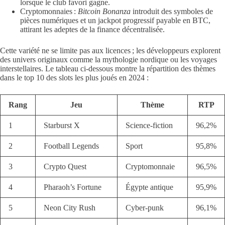
lorsque le club favori gagne.
Cryptomonnaies :
Bitcoin Bonanza
introduit des symboles de
pièces numériques et un jackpot progressif payable en BTC,
attirant les adeptes de la finance décentralisée.
Cette variété ne se limite pas aux licences ; les développeurs explorent
des univers originaux comme la mythologie nordique ou les voyages
interstellaires. Le tableau ci‑dessous montre la répartition des thèmes
dans le top 10 des slots les plus joués en 2024 :
Rang
Jeu
Thème
RTP
1
Starburst X
Science‑fiction
96,2%
2
Football Legends
Sport
95,8%
3
Crypto Quest
Cryptomonnaie
96,5%
4
Pharaoh’s Fortune
Égypte antique
95,9%
5
Neon City Rush
Cyber‑punk
96,1%