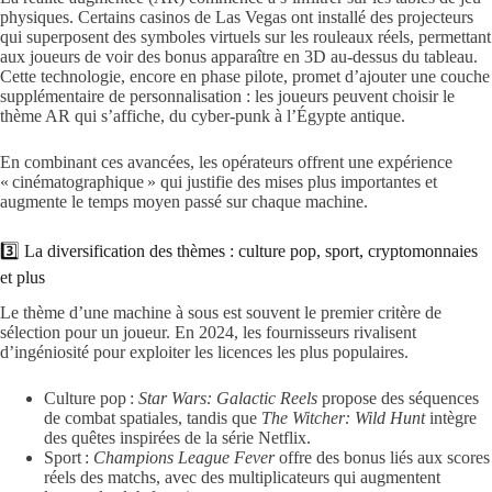
physiques. Certains casinos de Las Vegas ont installé des projecteurs
qui superposent des symboles virtuels sur les rouleaux réels, permettant
aux joueurs de voir des bonus apparaître en 3D au-dessus du tableau.
Cette technologie, encore en phase pilote, promet d’ajouter une couche
supplémentaire de personnalisation : les joueurs peuvent choisir le
thème AR qui s’affiche, du cyber‑punk à l’Égypte antique.
En combinant ces avancées, les opérateurs offrent une expérience
« cinématographique » qui justifie des mises plus importantes et
augmente le temps moyen passé sur chaque machine.
3️⃣ La diversification des thèmes : culture pop, sport, cryptomonnaies
et plus
Le thème d’une machine à sous est souvent le premier critère de
sélection pour un joueur. En 2024, les fournisseurs rivalisent
d’ingéniosité pour exploiter les licences les plus populaires.
Culture pop :
Star Wars: Galactic Reels
propose des séquences
de combat spatiales, tandis que
The Witcher: Wild Hunt
intègre
des quêtes inspirées de la série Netflix.
Sport :
Champions League Fever
offre des bonus liés aux scores
réels des matchs, avec des multiplicateurs qui augmentent