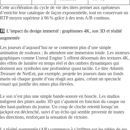
Cette accélération du cycle de vie des titres permet aux opérateurs
d’enrichir leur catalogue de façon exponentielle, tout en conservant un
RTP moyen supérieur à 96 % grâce à des tests A/B continus.
2️⃣ L’impact du design immersif : graphismes 4K, son 3D et réalité
augmentée
Les joueurs d’aujourd’hui ne se contentent plus d’une simple
animation de rouleaux ; ils attendent une immersion totale. Les moteurs
graphiques comme Unreal Engine 5 offrent désormais des textures 4K,
des effets de lumière en temps réel et des ombres dynamiques qui
donnent aux symboles une profondeur quasi tactile. Le titre
Atlantis
Treasure
de NetEnt, par exemple, projette les joueurs dans un fonds
marin où chaque goutte d’eau réagit aux gains, créant un spectacle
visuel qui justifie des mises plus élevées.
Le son n’est plus une simple bande‑sonore en boucle. Les studios
intègrent des pistes audio 3D qui s’ajustent en fonction du casque ou
des haut‑parleurs du joueur. Un coup de cloche retentit lorsqu’un
jackpot est déclenché, suivi d’un écho qui semble provenir de toutes
les directions, renforçant la sensation de victoire.
La réalité augmentée (AR) commence à s’infiltrer sur les tables de jeu