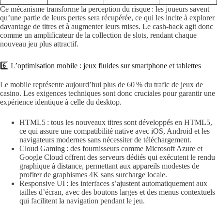
Ce mécanisme transforme la perception du risque : les joueurs savent
qu’une partie de leurs pertes sera récupérée, ce qui les incite à explorer
davantage de titres et à augmenter leurs mises. Le cash‑back agit donc
comme un amplificateur de la collection de slots, rendant chaque
nouveau jeu plus attractif.
6️⃣ L’optimisation mobile : jeux fluides sur smartphone et tablettes
Le mobile représente aujourd’hui plus de 60 % du trafic de jeux de
casino. Les exigences techniques sont donc cruciales pour garantir une
expérience identique à celle du desktop.
HTML5 : tous les nouveaux titres sont développés en HTML5,
ce qui assure une compatibilité native avec iOS, Android et les
navigateurs modernes sans nécessiter de téléchargement.
Cloud Gaming : des fournisseurs comme Microsoft Azure et
Google Cloud offrent des serveurs dédiés qui exécutent le rendu
graphique à distance, permettant aux appareils modestes de
profiter de graphismes 4K sans surcharge locale.
Responsive UI : les interfaces s’ajustent automatiquement aux
tailles d’écran, avec des boutons larges et des menus contextuels
qui facilitent la navigation pendant le jeu.