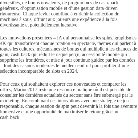
diversifiés, de bonus novateurs, de programmes de cash‑back
généreux, d’optimisation mobile et d’une gestion data‑driven
rigoureuse. Chaque levier contribue à enrichir la collection de
machines à sous, offrant aux joueurs une expérience à la fois
divertissante et potentiellement lucrative.
Les innovations présentées – IA qui personnalise les spins, graphismes
4K qui transforment chaque rotation en spectacle, thèmes qui parlent à
toutes les cultures, mécanismes de bonus qui multiplient les chances de
gain, cash‑back qui réduit le risque perçu, accessibilité mobile qui
supprime les frontières, et mise à jour continue guidée par les données
– font des casinos modernes le meilleur endroit pour profiter d’une
sélection incomparable de slots en 2024.
Pour ceux qui souhaitent explorer ces nouveautés et comparer les
offres, Marine2017 reste une ressource pratique où il est possible de
consulter les dernières actualités du secteur sans être submergé par le
marketing. En combinant ces innovations avec une stratégie de jeu
responsable, chaque session de spin peut devenir à la fois une aventure
immersive et une opportunité de maximiser le retour grâce au
cash‑back.