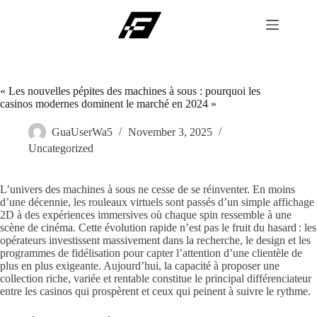
Skip
to
content
« Les nouvelles pépites des machines à sous : pourquoi les
casinos modernes dominent le marché en 2024 »
GuaUserWa5
November 3, 2025
Uncategorized
L’univers des machines à sous ne cesse de se réinventer. En moins
d’une décennie, les rouleaux virtuels sont passés d’un simple affichage
2D à des expériences immersives où chaque spin ressemble à une
scène de cinéma. Cette évolution rapide n’est pas le fruit du hasard : les
opérateurs investissent massivement dans la recherche, le design et les
programmes de fidélisation pour capter l’attention d’une clientèle de
plus en plus exigeante. Aujourd’hui, la capacité à proposer une
collection riche, variée et rentable constitue le principal différenciateur
entre les casinos qui prospèrent et ceux qui peinent à suivre le rythme.