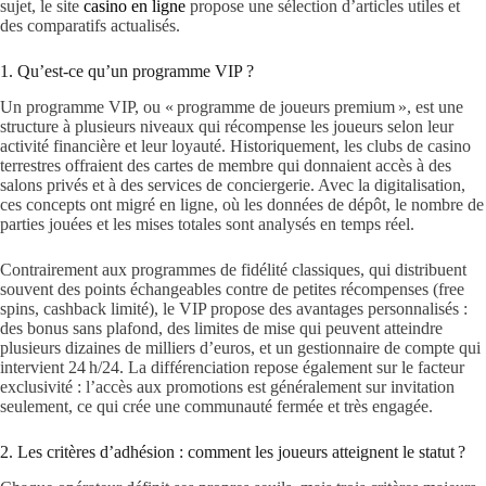
sujet, le site
casino en ligne
propose une sélection d’articles utiles et
des comparatifs actualisés.
1. Qu’est‑ce qu’un programme VIP ?
Un programme VIP, ou « programme de joueurs premium », est une
structure à plusieurs niveaux qui récompense les joueurs selon leur
activité financière et leur loyauté. Historiquement, les clubs de casino
terrestres offraient des cartes de membre qui donnaient accès à des
salons privés et à des services de conciergerie. Avec la digitalisation,
ces concepts ont migré en ligne, où les données de dépôt, le nombre de
parties jouées et les mises totales sont analysés en temps réel.
Contrairement aux programmes de fidélité classiques, qui distribuent
souvent des points échangeables contre de petites récompenses (free
spins, cashback limité), le VIP propose des avantages personnalisés :
des bonus sans plafond, des limites de mise qui peuvent atteindre
plusieurs dizaines de milliers d’euros, et un gestionnaire de compte qui
intervient 24 h/24. La différenciation repose également sur le facteur
exclusivité : l’accès aux promotions est généralement sur invitation
seulement, ce qui crée une communauté fermée et très engagée.
2. Les critères d’adhésion : comment les joueurs atteignent le statut ?