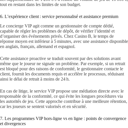
tout en restant dans les limites de son budget.
6. L’expérience client : service personnalisé et assistance premium
Le concierge VIP agit comme un gestionnaire de compte dédié,
capable de régler les problèmes de dépôt, de vérifier l’identité et
d’organiser des événements privés. Chez Casino B, le temps de
réponse moyen est inférieur à 5 minutes, avec une assistance disponible
en anglais, français, allemand et espagnol.
Cette assistance proactive se traduit souvent par des solutions avant
même que le joueur ne signale un problème. Par exemple, si un retrait
est bloqué pour des raisons de conformité, le gestionnaire contacte le
client, fournit les documents requis et accélère le processus, réduisant
ainsi le délai de retrait à moins de 24 h.
En cas de litige, le service VIP propose une médiation directe avec le
responsable de la conformité, ce qui évite les longues procédures via
les autorités de jeu. Cette approche contribue à une meilleure rétention,
car les joueurs se sentent valorisés et en sécurité.
7. Les programmes VIP hors‑ligne vs en ligne : points de convergence
et divergences