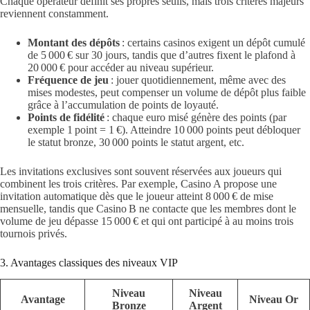
Chaque opérateur définit ses propres seuils, mais trois critères majeurs
reviennent constamment.
Montant des dépôts
: certains casinos exigent un dépôt cumulé
de 5 000 € sur 30 jours, tandis que d’autres fixent le plafond à
20 000 € pour accéder au niveau supérieur.
Fréquence de jeu
: jouer quotidiennement, même avec des
mises modestes, peut compenser un volume de dépôt plus faible
grâce à l’accumulation de points de loyauté.
Points de fidélité
: chaque euro misé génère des points (par
exemple 1 point = 1 €). Atteindre 10 000 points peut débloquer
le statut bronze, 30 000 points le statut argent, etc.
Les invitations exclusives sont souvent réservées aux joueurs qui
combinent les trois critères. Par exemple, Casino A propose une
invitation automatique dès que le joueur atteint 8 000 € de mise
mensuelle, tandis que Casino B ne contacte que les membres dont le
volume de jeu dépasse 15 000 € et qui ont participé à au moins trois
tournois privés.
3. Avantages classiques des niveaux VIP
Niveau
Niveau
Avantage
Niveau Or
Bronze
Argent