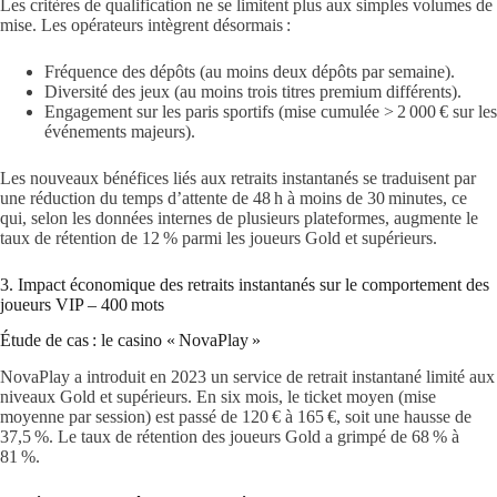
Les critères de qualification ne se limitent plus aux simples volumes de
mise. Les opérateurs intègrent désormais :
Fréquence des dépôts (au moins deux dépôts par semaine).
Diversité des jeux (au moins trois titres premium différents).
Engagement sur les paris sportifs (mise cumulée > 2 000 € sur les
événements majeurs).
Les nouveaux bénéfices liés aux retraits instantanés se traduisent par
une réduction du temps d’attente de 48 h à moins de 30 minutes, ce
qui, selon les données internes de plusieurs plateformes, augmente le
taux de rétention de 12 % parmi les joueurs Gold et supérieurs.
3. Impact économique des retraits instantanés sur le comportement des
joueurs VIP – 400 mots
Étude de cas : le casino « NovaPlay »
NovaPlay a introduit en 2023 un service de retrait instantané limité aux
niveaux Gold et supérieurs. En six mois, le ticket moyen (mise
moyenne par session) est passé de 120 € à 165 €, soit une hausse de
37,5 %. Le taux de rétention des joueurs Gold a grimpé de 68 % à
81 %.