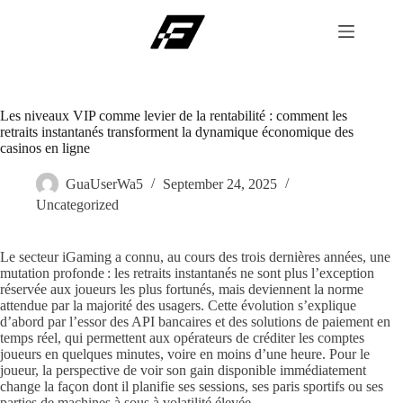
Skip
to
content
Les niveaux VIP comme levier de la rentabilité : comment les
retraits instantanés transforment la dynamique économique des
casinos en ligne
GuaUserWa5
September 24, 2025
Uncategorized
Le secteur iGaming a connu, au cours des trois dernières années, une
mutation profonde : les retraits instantanés ne sont plus l’exception
réservée aux joueurs les plus fortunés, mais deviennent la norme
attendue par la majorité des usagers. Cette évolution s’explique
d’abord par l’essor des API bancaires et des solutions de paiement en
temps réel, qui permettent aux opérateurs de créditer les comptes
joueurs en quelques minutes, voire en moins d’une heure. Pour le
joueur, la perspective de voir son gain disponible immédiatement
change la façon dont il planifie ses sessions, ses paris sportifs ou ses
parties de machines à sous à volatilité élevée.