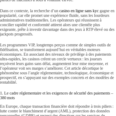
Dans ce contexte, la recherche d’un
casino en ligne sans kyc
gagne en
popularité, car elle promet une expérience fluide, sans les lourdeurs
administratives traditionnelles. Les opérateurs qui réussissent à
concilier rapidité et conformité attirent alors une clientèle plus
exigeante, prête à investir davantage dans des jeux à RTP élevé ou des
jackpots progressifs.
Les programmes VIP, longtemps perçus comme de simples outils de
fidélisation, se transforment aujourd’hui en véritables moteurs
économiques. En associant des niveaux de privilège à des paiements
ultra‑rapides, les casinos créent un cercle vertueux : les joueurs
reçoivent leurs gains sans délai, augmentent leur mise moyenne, et
l’opérateur voit ses marges s’améliorer. Cet article décortique le
phénomène sous l’angle réglementaire, technologique, économique et
prospectif, en s’appuyant sur des exemples concrets et des modèles de
rentabilité.
1. Le cadre réglementaire et les exigences de sécurité des paiements –
380 mots
En Europe, chaque transaction financière doit répondre à trois piliers :
lutte contre le blanchiment d’argent (AML), protection des données
personnelles (GDPR) et respect des directives sur les services de