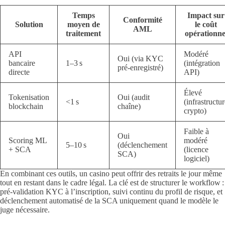
Temps
Impact sur
Conformité
Solution
moyen de
le coût
AML
traitement
opérationne
API
Modéré
Oui (via KYC
bancaire
1–3 s
(intégration
pré‑enregistré)
directe
API)
Élevé
Tokenisation
Oui (audit
<1 s
(infrastructu
blockchain
chaîne)
crypto)
Faible à
Oui
Scoring ML
modéré
5–10 s
(déclenchement
+ SCA
(licence
SCA)
logiciel)
En combinant ces outils, un casino peut offrir des retraits le jour même
tout en restant dans le cadre légal. La clé est de structurer le workflow :
pré‑validation KYC à l’inscription, suivi continu du profil de risque, et
déclenchement automatisé de la SCA uniquement quand le modèle le
juge nécessaire.