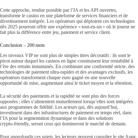
Cette approche, rendue possible par l’IA et les API ouvertes,
transforme le casino en une plateforme de services financiers et de
divertissement intégrée. Les opérateurs qui déploient ces technologies
dès 2025 pourront offrir une expérience « tout‑en‑un » où le joueur ne
fait plus la différence entre jeu, paiement et service client.
Conclusion – 200 mots
Les niveaux VIP ne sont plus de simples titres décoratifs : ils sont le
pivot autour duquel les casinos en ligne construisent leur rentabilité à
l’ère des retraits instantanés. En combinant une conformité stricte, des
technologies de paiement ultra‑rapides et des avantages exclusifs, les
opérateurs transforment chaque euro gagné en une nouvelle
opportunité de mise, augmentant ainsi le ticket moyen et la rétention.
La sécurité des paiements et la rapidité ne sont plus des forces
opposées ; elles s’alimentent mutuellement lorsqu’elles sont intégrées
aux programmes de fidélité. Les acteurs qui, dès aujourd’hui,
investissent dans des infrastructures de paiement en temps réel, dans
l’IA pour la segmentation dynamique et dans des solutions
crypto‑friendly, seront ceux qui domineront le marché de demain.
Pour approfondir ces sujets, les lecteurs peuvent consulter le site Asgg,