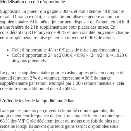
Modélisation du coût d’opportunité
Supposons un joueur qui gagne 2 000 € et doit attendre 48 h pour le
retrait. Durant ce délai, le capital immobilisé ne génère aucun pari
supplémentaire. Si le même joueur peut disposer de l’argent en 24 h, il
a une fenêtre de 24 h supplémentaire pour placer des mises. En
considérant un RTP moyen de 96 % et une volatilité moyenne, chaque
euro supplémentaire misé génère en moyenne 0,96 € de retour.
Coût d’opportunité 48 h : 0 € (pas de mise supplémentaire).
Coût d’opportunité 24 h : 2 000 € × 0,96 × (24 h/24 h) ≈ 1 920 €
de gains potentiels.
Le gain net supplémentaire pour le casino, après prise en compte du
spread (environ 2 % du volume), représente ≈ 38 € de marge
supplémentaire par retrait. Multiplé par 1 200 retraits mensuels, cela
crée un revenu additionnel de ≈ 45 600 €.
L’effet de levier de la liquidité immédiate
Lorsque les joueurs perçoivent la liquidité comme garantie, ils
augmentent leur fréquence de jeu. Une enquête interne montre que
68 % des VIP Gold déclarent jouer au moins une fois de plus par
semaine lorsqu’ils savent que leurs gains seront disponibles sous