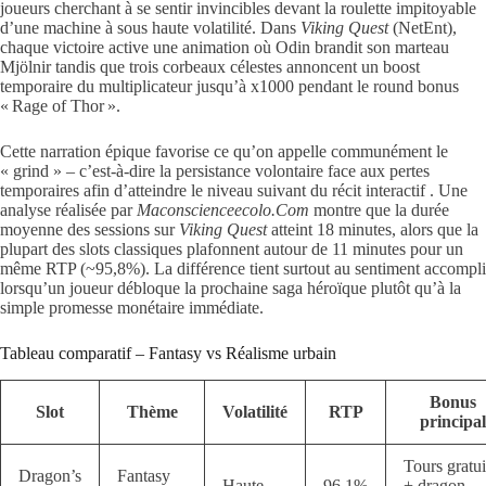
joueurs cherchant à se sentir invincibles devant la roulette impitoyable
d’une machine à sous haute volatilité. Dans
Viking Quest
(NetEnt),
chaque victoire active une animation où Odin brandit son marteau
Mjölnir tandis que trois corbeaux célestes annoncent un boost
temporaire du multiplicateur jusqu’à x1000 pendant le round bonus
« Rage of Thor ».
Cette narration épique favorise ce qu’on appelle communément le
« grind » – c’est‑à‑dire la persistance volontaire face aux pertes
temporaires afin d’atteindre le niveau suivant du récit interactif . Une
analyse réalisée par
Maconscienceecolo.Com
montre que la durée
moyenne des sessions sur
Viking Quest
atteint 18 minutes, alors que la
plupart des slots classiques plafonnent autour de 11 minutes pour un
même RTP (~95,8%). La différence tient surtout au sentiment accompli
lorsqu’un joueur débloque la prochaine saga héroïque plutôt qu’à la
simple promesse monétaire immédiate.
Tableau comparatif – Fantasy vs Réalisme urbain
Bonus
Slot
Thème
Volatilité
RTP
principal
Tours gratui
Dragon’s
Fantasy
Haute
96,1%
+ dragon