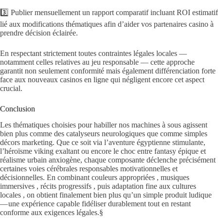
3️⃣ Publier mensuellement un rapport comparatif incluant ROI estimatif
lié aux modifications thématiques afin d’aider vos partenaires casino à
prendre décision éclairée.
En respectant strictement toutes contraintes légales locales —
notamment celles relatives au jeu responsable — cette approche
garantit non seulement conformité mais également différenciation forte
face aux nouveaux casinos en ligne qui négligent encore cet aspect
crucial.
Conclusion
Les thématiques choisies pour habiller nos machines à sous agissent
bien plus comme des catalyseurs neurologiques que comme simples
décors marketing. Que ce soit via l’aventure égyptienne stimulante,
l’héroïsme viking exaltant ou encore le choc entre fantasy épique et
réalisme urbain anxiogène, chaque composante déclenche précisément
certaines voies cérébrales responsables motivationnelles et
décisionnelles.​ En combinant couleurs appropriées , musiques
immersives , récits progressifs , puis adaptation fine aux cultures
locales , on obtient finalement bien plus qu’un simple produit ludique
— une expérience capable fidéliser durablement tout en restant
conforme aux exigences légales.§