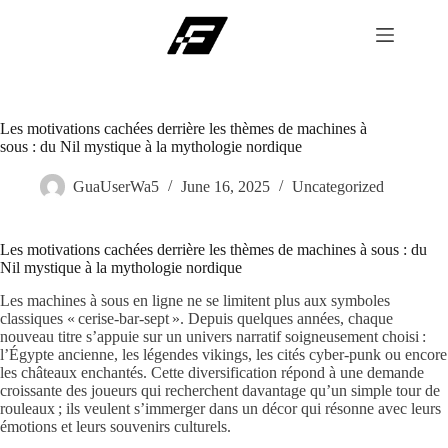
Skip
to
content
Les motivations cachées derrière les thèmes de machines à
sous : du Nil mystique à la mythologie nordique
GuaUserWa5
June 16, 2025
Uncategorized
Les motivations cachées derrière les thèmes de machines à sous : du
Nil mystique à la mythologie nordique
Les machines à sous en ligne ne se limitent plus aux symboles
classiques « cerise‑bar‑sept ». Depuis quelques années, chaque
nouveau titre s’appuie sur un univers narratif soigneusement choisi :
l’Égypte ancienne, les légendes vikings, les cités cyber‑punk ou encore
les châteaux enchantés. Cette diversification répond à une demande
croissante des joueurs qui recherchent davantage qu’un simple tour de
rouleaux ; ils veulent s’immerger dans un décor qui résonne avec leurs
émotions et leurs souvenirs culturels.