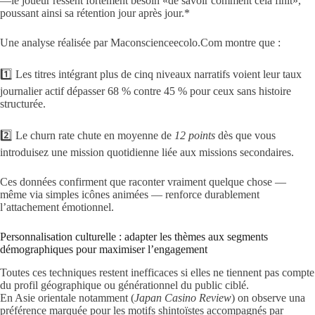
—le joueur ressent fortement besoin «de savoir comment cela finit»,
poussant ainsi sa rétention jour après jour.*
Une analyse réalisée par Maconscienceecolo.Com montre que :
1️⃣ Les titres intégrant plus de cinq niveaux narratifs voient leur taux
journalier actif dépasser 68 % contre 45 % pour ceux sans histoire
structurée.
2️⃣ Le churn rate chute en moyenne de
12 points
dès que vous
introduisez une mission quotidienne liée aux missions secondaires.
Ces données confirment que raconter vraiment quelque chose —
même via simples icônes animées — renforce durablement
l’attachement émotionnel.
Personnalisation culturelle : adapter les thèmes aux segments
démographiques pour maximiser l’engagement
Toutes ces techniques restent inefficaces si elles ne tiennent pas compte
du profil géographique ou générationnel du public ciblé.
En Asie orientale notamment (
Japan Casino Review
) on observe una
préférence marquée pour les motifs shintoïstes accompagnés par