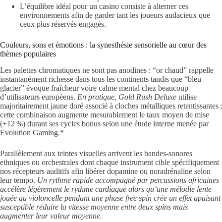
L’équilibre idéal pour un casino consiste à alterner ces
environnements afin de garder tant les joueurs audacieux que
ceux plus réservés engagés.
Couleurs, sons et émotions : la synesthésie sensorielle au cœur des
thèmes populaires
Les palettes chromatiques ne sont pas anodines : “or chaud” rappelle
instantanément richesse dans tous les continents tandis que “bleu
glacier” évoque fraîcheur voire calme mental chez beaucoup
d’utilisateurs européens.
En pratique,
Gold Rush Deluxe
utilise
majoritairement jaune doré associé à cloches métalliques retentissantes ;
cette combinaison augmente mesurablement le taux moyen de mise
(+12 %) durant ses cycles bonus selon une étude interne menée par
Evolution Gaming.*
Parallèlement aux teintes visuelles arrivent les bandes‑sonores
ethniques ou orchestrales dont chaque instrument cible spécifiquement
nos récepteurs auditifs afin libérer dopamine ou noradrénaline selon
leur tempo.
Un rythme rapide accompagné par percussions africaines
accélère légèrement le rythme cardiaque alors qu’une mélodie lente
jouée au violoncelle pendant une phase free spin crée un effet apaisant
susceptible réduire la vitesse moyenne entre deux spins mais
augmenter leur valeur moyenne.