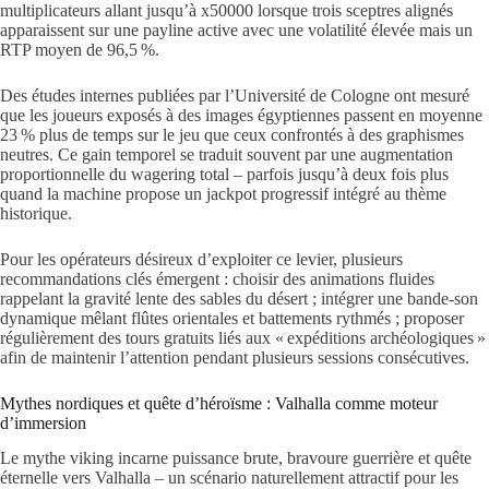
multiplicateurs allant jusqu’à x50000 lorsque trois sceptres alignés
apparaissent sur une payline active avec une volatilité élevée mais un
RTP moyen de 96,5 %.
Des études internes publiées par l’Université de Cologne ont mesuré
que les joueurs exposés à des images égyptiennes passent en moyenne
23 % plus de temps sur le jeu que ceux confrontés à des graphismes
neutres. Ce gain temporel se traduit souvent par une augmentation
proportionnelle du wagering total – parfois jusqu’à deux fois plus
quand la machine propose un jackpot progressif intégré au thème
historique.
Pour les opérateurs désireux d’exploiter ce levier, plusieurs
recommandations clés émergent : choisir des animations fluides
rappelant la gravité lente des sables du désert ; intégrer une bande‑son
dynamique mêlant flûtes orientales et battements rythmés ; proposer
régulièrement des tours gratuits liés aux « expéditions archéologiques »
afin de maintenir l’attention pendant plusieurs sessions consécutives.
Mythes nordiques et quête d’héroïsme : Valhalla comme moteur
d’immersion
Le mythe viking incarne puissance brute, bravoure guerrière et quête
éternelle vers Valhalla – un scénario naturellement attractif pour les