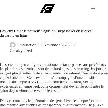
Skip
to
content
Les jeux Live : la nouvelle vague qui surpasse les classiques
du casino en ligne
GuaUserWa5
November 6, 2025
Uncategorized
Le secteur du jeu en ligne connaît une métamorphose sans précédent :
les plateformes s’enrichissent de technologies de streaming, les joueurs
exigent plus d’authenticité et les opérateurs rivalisent d’innovation pour
capter l’attention. Cette évolution s’accompagne d’une transition
notable du simple RNG (Random Number Generator) vers des
expériences en temps réel, où le croupier réel devient le pont entre le
salon de jeu virtuel et le véritable casino.
Dans ce contexte, le phénomène des jeux Live s’est imposé comme
une réponse aux attentes de transparence et d’interaction. De plus en