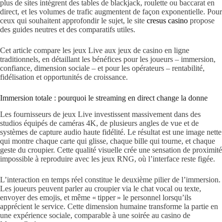
plus de sites intègrent des tables de blackjack, roulette ou baccarat en
direct, et les volumes de trafic augmentent de façon exponentielle. Pour
ceux qui souhaitent approfondir le sujet, le site
cresus casino
propose
des guides neutres et des comparatifs utiles.
Cet article compare les jeux Live aux jeux de casino en ligne
traditionnels, en détaillant les bénéfices pour les joueurs – immersion,
confiance, dimension sociale – et pour les opérateurs – rentabilité,
fidélisation et opportunités de croissance.
Immersion totale : pourquoi le streaming en direct change la donne
Les fournisseurs de jeux Live investissent massivement dans des
studios équipés de caméras 4K, de plusieurs angles de vue et de
systèmes de capture audio haute fidélité. Le résultat est une image nette
qui montre chaque carte qui glisse, chaque bille qui tourne, et chaque
geste du croupier. Cette qualité visuelle crée une sensation de proximité
impossible à reproduire avec les jeux RNG, où l’interface reste figée.
L’interaction en temps réel constitue le deuxième pilier de l’immersion.
Les joueurs peuvent parler au croupier via le chat vocal ou texte,
envoyer des emojis, et même « tipper » le personnel lorsqu’ils
apprécient le service. Cette dimension humaine transforme la partie en
une expérience sociale, comparable à une soirée au casino de