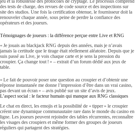
jeu et la robustesse des protocoles de cryptage. Le processus comprend
des tests de charge, des revues de code source et des inspections sur
site des studios. Une fois la certification obtenue, le fournisseur doit la
renouveler chaque année, sous peine de perdre la confiance des
opérateurs et des joueurs.
Témoignages de joueurs : la différence perçue entre Live et RNG
« Je jouais au blackjack RNG depuis des années, mais je n’avais
jamais la certitude que le tirage était réellement aléatoire. Depuis que je
suis passé au Live, je vois chaque carte et je sens la pression du
croupier. Ça change tout ! » – extrait d’un forum dédié aux jeux de
table.
« Le fait de pouvoir poser une question au croupier et d’obtenir une
réponse instantanée me donne l’impression d’être dans un vrai casino,
pas devant un écran » – avis publié sur un site d’avis de jeux.
L’aspect social : le facteur humain qui manque aux RNG classiques
Le chat en direct, les emojis et la possibilité de « tipper » le croupier
créent une dynamique communautaire rare dans le monde du casino en
ligne. Les joueurs peuvent rejoindre des tables récurrentes, reconnaître
les visages des croupiers et même former des groupes de joueurs
réguliers qui partagent des stratégies.