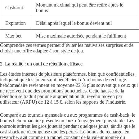
Montant maximal qui peut être retiré après le
Cash‑out
bonus
Expiration
Délai après lequel le bonus devient nul
Max bet
Mise maximale autorisée pendant le fulfilment
Comprendre ces termes permet d’éviter les mauvaises surprises et de
choisir une offre adaptée à son style de jeu.
2. La réalité : un outil de rétention efficace
Les études internes de plusieurs plateformes, bien que confidentielles,
indiquent que les joueurs qui bénéficient d’un bonus de recharge
hebdomadaire reviennent en moyenne 22 % plus souvent que ceux qui
ne reçoivent que des promotions ponctuelles. Cette hausse de la
rétention se traduit par une augmentation du revenu moyen par
utilisateur (ARPU) de 12 à 15 €, selon les rapports de l’industrie.
Comparé aux tournois mensuels ou aux programmes de cash‑back, le
bonus hebdomadaire présente un taux d’engagement plus stable. Les
tournois attirent les gros joueurs pendant quelques jours, tandis que le
cash‑back ne récompense que les pertes. Le bonus de recharge, en
revanche, agit comme un rappel constant de la valeur ajoutée du