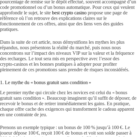
pourcentage de remise sur le dépôt effectué, souvent accompagné d’un
code promotionnel ou d’un bonus automatique. Pour ceux qui veulent
approfondir le sujet, le site
best crypto casino
propose une page de
référence où l’on retrouve des explications claires sur le
fonctionnement de ces offres, ainsi que des liens vers des guides
pratiques.
Dans la suite de cet article, nous démystifions les mythes les plus
répandus, nous présentons la réalité du marché, puis nous nous
concentrons sur l’impact des niveaux VIP sur la valeur et la fréquence
des recharges. Le tout sera mis en perspective avec l’essor des
crypto‑casinos et les bonnes pratiques à adopter pour profiter
pleinement de ces promotions sans prendre de risques inconsidérés.
1. Le mythe du « bonus gratuit sans condition »
Le premier mythe qui circule chez les novices est celui du « bonus
gratuit sans condition ». Beaucoup imaginent qu’il suffit de déposer, de
recevoir le bonus et de retirer immédiatement les gains. En pratique,
chaque offre cache des exigences qui transforment le cadeau apparent
en une contrainte de jeu.
Prenons un exemple typique : un bonus de 100 % jusqu’à 100 €. Le
joueur dépose 100 €, reçoit 100 € de bonus et voit son solde passer à