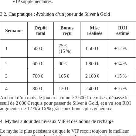
VIP supplémentaires.
3.2. Cas pratique : évolution d’un joueur de Silver à Gold
Dépôt
Bonus
Mise
ROI
Semaine
total
reçu
réalisée
estimé
75 €
1
500 €
1 500 €
+12 %
(15 %)
2
600 €
90 €
1 800 €
+14 %
3
700 €
105 €
2 100 €
+15 %
4
800 €
120 €
2 400 €
+16 %
Au bout d’un mois, le joueur a cumulé 2 600 € de mises, dépassé le
seuil de 2 000 € requis pour passer de Silver à Gold, et a vu son ROI
augmenter de 12 % à 16 % grâce aux bonus plus généreux.
4. Mythes autour des niveaux VIP et des bonus de recharge
Le mythe le plus persistant est que le VIP reçoit toujours le meilleur