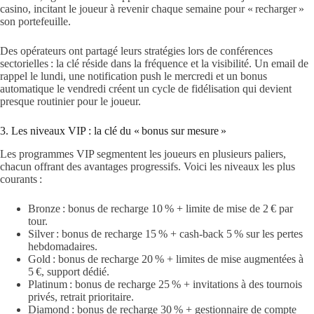
casino, incitant le joueur à revenir chaque semaine pour « recharger »
son portefeuille.
Des opérateurs ont partagé leurs stratégies lors de conférences
sectorielles : la clé réside dans la fréquence et la visibilité. Un email de
rappel le lundi, une notification push le mercredi et un bonus
automatique le vendredi créent un cycle de fidélisation qui devient
presque routinier pour le joueur.
3. Les niveaux VIP : la clé du « bonus sur mesure »
Les programmes VIP segmentent les joueurs en plusieurs paliers,
chacun offrant des avantages progressifs. Voici les niveaux les plus
courants :
Bronze : bonus de recharge 10 % + limite de mise de 2 € par
tour.
Silver : bonus de recharge 15 % + cash‑back 5 % sur les pertes
hebdomadaires.
Gold : bonus de recharge 20 % + limites de mise augmentées à
5 €, support dédié.
Platinum : bonus de recharge 25 % + invitations à des tournois
privés, retrait prioritaire.
Diamond : bonus de recharge 30 % + gestionnaire de compte