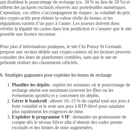
qui doublent le pourcentage de recharge (ex. 30 % au lieu de 20 %) et
offrent des jackpots exclusifs réservés aux portefeuilles numériques.
Cependant, ces offres s’accompagnent de risques : la volatilité du prix
des crypto‑actifs peut réduire la valeur réelle du bonus, et les
régulations varient d’un pays à l’autre. Les joueurs doivent donc
vérifier la légalité du casino dans leur juridiction et s’assurer que le site
possède une licence reconnue.
Pour plus d’informations pratiques, le site Chi Poissy St Germain
propose une section dédiée aux crypto‑casinos où les lecteurs peuvent
consulter des listes de plateformes certifiées, sans que le site ne
prétende réaliser des classements officiels.
6. Stratégies gagnantes pour exploiter les bonus de recharge
Planifier les dépôts
: repérer les semaines où le pourcentage de
recharge atteint son maximum (souvent les fêtes ou les
événements sportifs) et y concentrer les dépôts.
Gérer le bankroll
: allouer 10–15 % du capital total aux jeux à
forte volatilité et le reste aux jeux à RTP élevé pour satisfaire
plus rapidement les exigences de mise.
Exploiter le programme VIP
: demander un gestionnaire de
compte dès le niveau Silver afin d’obtenir des codes promo
exclusifs et des limites de mise augmentées.