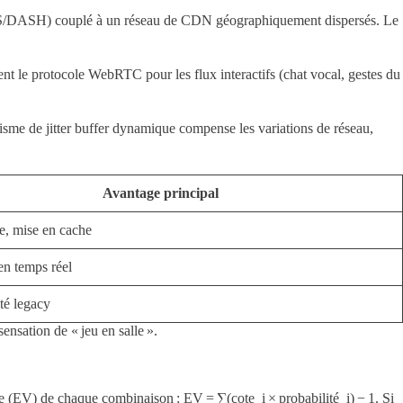
if (HLS/DASH) couplé à un réseau de CDN géographiquement dispersés. Le
nt le protocole WebRTC pour les flux interactifs (chat vocal, gestes du
nisme de jitter buffer dynamique compense les variations de réseau,
Avantage principal
e, mise en cache
en temps réel
té legacy
ensation de « jeu en salle ».
ue (EV) de chaque combinaison : EV = ∑(cote_i × probabilité_i) − 1. Si