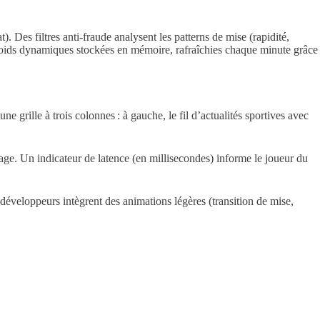
). Des filtres anti‑fraude analysent les patterns de mise (rapidité,
 poids dynamiques stockées en mémoire, rafraîchies chaque minute grâce
e grille à trois colonnes : à gauche, le fil d’actualités sportives avec
page. Un indicateur de latence (en millisecondes) informe le joueur du
 développeurs intègrent des animations légères (transition de mise,