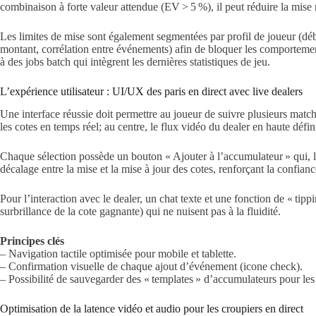
combinaison à forte valeur attendue (EV > 5 %), il peut réduire la mise
Les limites de mise sont également segmentées par profil de joueur (débuta
montant, corrélation entre événements) afin de bloquer les comportemen
à des jobs batch qui intègrent les dernières statistiques de jeu.
L’expérience utilisateur : UI/UX des paris en direct avec live dealers
Une interface réussie doit permettre au joueur de suivre plusieurs matchs 
les cotes en temps réel; au centre, le flux vidéo du dealer en haute défin
Chaque sélection possède un bouton « Ajouter à l’accumulateur » qui, lor
décalage entre la mise et la mise à jour des cotes, renforçant la confianc
Pour l’interaction avec le dealer, un chat texte et une fonction de « tip
surbrillance de la cote gagnante) qui ne nuisent pas à la fluidité.
Principes clés
– Navigation tactile optimisée pour mobile et tablette.
– Confirmation visuelle de chaque ajout d’événement (icone check).
– Possibilité de sauvegarder des « templates » d’accumulateurs pour les 
Optimisation de la latence vidéo et audio pour les croupiers en direct