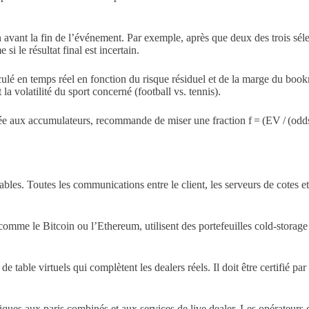
n avant la fin de l’événement. Par exemple, après que deux des trois sél
si le résultat final est incertain.
ulé en temps réel en fonction du risque résiduel et de la marge du bo
a volatilité du sport concerné (football vs. tennis).
ptée aux accumulateurs, recommande de miser une fraction f = (EV / (odds 
bles. Toutes les communications entre le client, les serveurs de cotes et 
omme le Bitcoin ou l’Ethereum, utilisent des portefeuilles cold‑storage 
ble virtuels qui complètent les dealers réels. Il doit être certifié p
ifiques aux paris combinés et aux services de live dealer. Les opérate