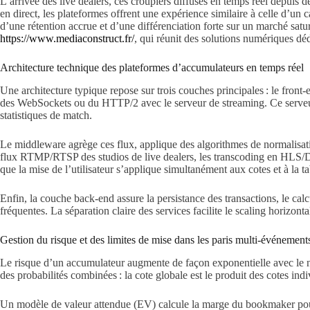
L’arrivée des live dealers, ces croupiers diffusés en temps réel depuis
en direct, les plateformes offrent une expérience similaire à celle d’un c
d’une rétention accrue et d’une différenciation forte sur un marché sa
https://www.mediaconstruct.fr/
, qui réunit des solutions numériques déd
Architecture technique des plateformes d’accumulateurs en temps réel
Une architecture typique repose sur trois couches principales : le fron
des WebSockets ou du HTTP/2 avec le serveur de streaming. Ce serveur c
statistiques de match.
Le middleware agrège ces flux, applique des algorithmes de normalisati
flux RTMP/RTSP des studios de live dealers, les transcoding en HLS/DA
que la mise de l’utilisateur s’applique simultanément aux cotes et à la t
Enfin, la couche back‑end assure la persistance des transactions, le cal
fréquentes. La séparation claire des services facilite le scaling horiz
Gestion du risque et des limites de mise dans les paris multi‑événement
Le risque d’un accumulateur augmente de façon exponentielle avec le nom
des probabilités combinées : la cote globale est le produit des cotes indiv
Un modèle de valeur attendue (EV) calcule la marge du bookmaker pour c