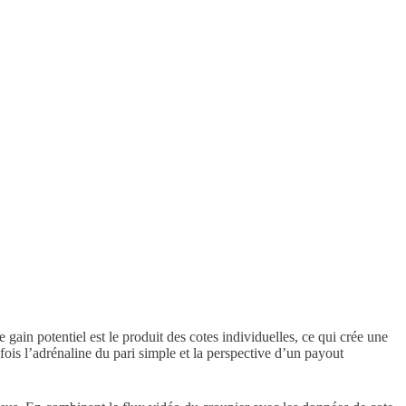
ain potentiel est le produit des cotes individuelles, ce qui crée une
fois l’adrénaline du pari simple et la perspective d’un payout