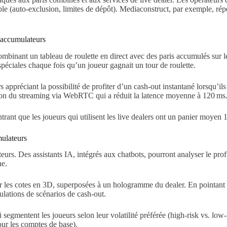
able (auto‑exclusion, limites de dépôt). Mediaconstruct, par exemple, rép
x accumulateurs
ombinant un tableau de roulette en direct avec des paris accumulés sur 
spéciales chaque fois qu’un joueur gagnait un tour de roulette.
appréciant la possibilité de profiter d’un cash‑out instantané lorsqu’ils
ation du streaming via WebRTC qui a réduit la latence moyenne à 120 ms
rant que les joueurs qui utilisent les live dealers ont un panier moyen 1
mulateurs
ateurs. Des assistants IA, intégrés aux chatbots, pourront analyser le pr
ne.
ser les cotes en 3D, superposées à un hologramme du dealer. En pointant 
ulations de scénarios de cash‑out.
i segmentent les joueurs selon leur volatilité préférée (high‑risk vs. lo
our les comptes de base).