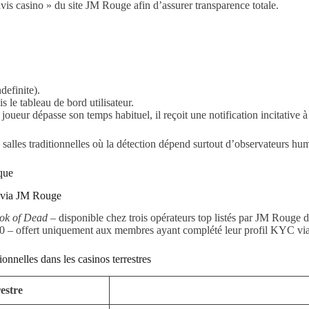
avis casino » du site JM Rouge afin d’assurer transparence totale.
definite).
 le tableau de bord utilisateur.
oueur dépasse son temps habituel, il reçoit une notification incitative à
salles traditionnelles où la détection dépend surtout d’observateurs hu
que
s via JM Rouge
ok of Dead
– disponible chez trois opérateurs top listés par JM Rouge d
0 – offert uniquement aux membres ayant complété leur profil KYC via l
nnelles dans les casinos terrestres
estre