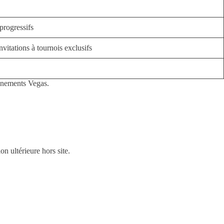
rogressifs
vitations à tournois exclusifs
vénements Vegas.
on ultérieure hors site.