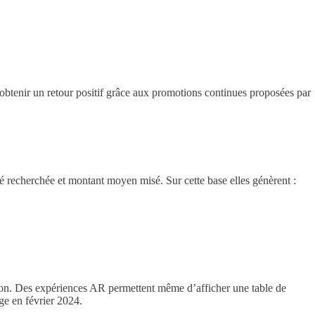
’obtenir un retour positif grâce aux promotions continues proposées par
ité recherchée et montant moyen misé. Sur cette base elles génèrent :
alon. Des expériences AR permettent même d’afficher une table de
ge en février 2024.