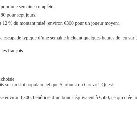
0 pour une semaine complète.
80 pour sept jours.
 à 12 % du montant misé (environ €300 pour un joueur moyen).
ne escapade typique d’une semaine incluant quelques heures de jeu sur 
ites français
 choisie.
ts sur un slot populaire tel que Starburst ou Gonzo’s Quest.
e environ €300, bénéficie d’un bonus équivalent à €500, ce qui crée un 