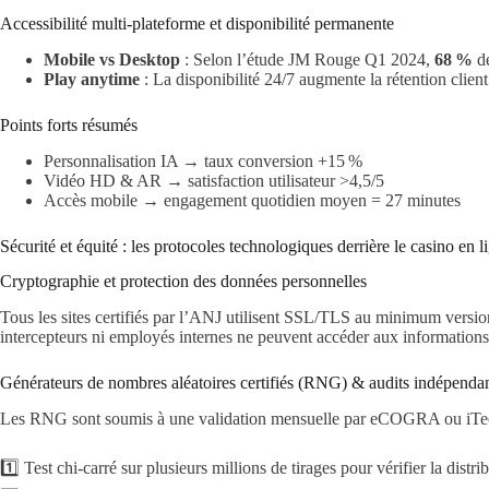
Accessibilité multi‑plateforme et disponibilité permanente
Mobile vs Desktop
: Selon l’étude JM Rouge Q1 2024,
68 %
de
Play anytime
: La disponibilité 24/7 augmente la rétention clien
Points forts résumés
Personnalisation IA → taux conversion +15 %
Vidéo HD & AR → satisfaction utilisateur >4,5/5
Accès mobile → engagement quotidien moyen = 27 minutes
Sécurité et équité : les protocoles technologiques derrière le casino en l
Cryptographie et protection des données personnelles
Tous les sites certifiés par l’ANJ utilisent SSL/TLS au minimum version
intercepteurs ni employés internes ne peuvent accéder aux informations
Générateurs de nombres aléatoires certifiés (RNG) & audits indépenda
Les RNG sont soumis à une validation mensuelle par eCOGRA ou iTech
1️⃣ Test chi‑carré sur plusieurs millions de tirages pour vérifier la distr