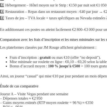
2️⃣ Hébergement – Hôtel moyen sur le Strip : €150 par nuit soit €1 05
3️⃣ Restauration – Repas dans un restaurant moyen : €40 par jour → €2
4️⃣ Taxes de jeu – TVA locale + taxes spécifiques au Nevada estimées
En additionnant ces postes on atteint facilement €2 800–€3 000 pour u
Comparaison avec les frais d’inscription et les mises minimales sur les s
Les plateformes classées par JM Rouge affichent généralement :
Frais d’inscription :
gratuit
ou max €10 (offre “no deposit”).
Mise minimale sur roulette en ligne : €0,10 – €0,20 selon la table
Bonus d’accueil moyen :
100 % jusqu’à €500
+ 100 tours gratui
Ainsi, un joueur “casual” qui mise €10 par jour pendant un mois dépens
Étude de cas comparative
Joueur A – Visite Vegas pendant une semaine
– Dépenses totales ≈ €2 950
– Gains moyens estimés (RTP moyen roulette = 96 %) ≈ €350
– ROI ≈ –90 %