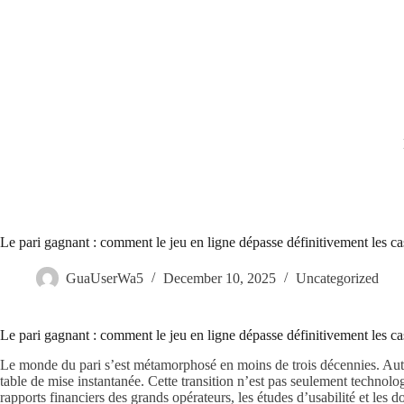
Skip
to
content
Le pari gagnant : comment le jeu en ligne dépasse définitivement les cas
GuaUserWa5
December 10, 2025
Uncategorized
Le pari gagnant : comment le jeu en ligne dépasse définitivement les cas
Le monde du pari s’est métamorphosé en moins de trois décennies. Autr
table de mise instantanée. Cette transition n’est pas seulement technol
rapports financiers des grands opérateurs, les études d’usabilité et les