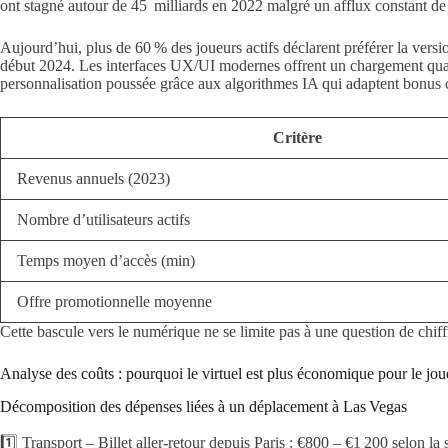
ont stagné autour de 45 milliards en 2022 malgré un afflux constant de 
Aujourd’hui, plus de 60 % des joueurs actifs déclarent préférer la vers
début 2024. Les interfaces UX/UI modernes offrent un chargement quasi‑
personnalisation poussée grâce aux algorithmes IA qui adaptent bonus c
Critère
Revenus annuels (2023)
Nombre d’utilisateurs actifs
Temps moyen d’accès (min)
Offre promotionnelle moyenne
Cette bascule vers le numérique ne se limite pas à une question de chiffre
Analyse des coûts : pourquoi le virtuel est plus économique pour le jou
Décomposition des dépenses liées à un déplacement à Las Vegas
1️⃣ Transport – Billet aller‑retour depuis Paris : €800 – €1 200 selon la 