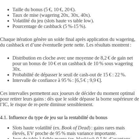
Taille du bonus (5 €, 10 €, 20 €).
Taux de mise (wagering 20x, 30x, 40x).
Volatilité du jeu (slots haute vs table low).
Pourcentage de cashback (5 %‑15 %).
Chaque itération génère un solde final après application du wagering,
du cashback et d’une éventuelle perte nette. Les résultats montrent :
Distribution en cloche avec une moyenne de 8,2 € de gain net
pour un bonus de 10 € et un cashback de 10 % sous wagering
30x.
Probabilité de dépasser le seuil de cash‑out de 15 € : 22 %.
Intervalle de confiance à 95 % : [6,5 € ; 9,9 €].
Ces intervalles permettent aux joueurs de décider du moment optimal
pour retirer leurs gains : dès que le solde dépasse la borne supérieure de
l’IC, le risque de re‑perte diminue sensiblement.
4.1. Influence du type de jeu sur la rentabilité du bonus
Slots haute volatilité (ex.
Book of Dead
) : gains rares mais
élevés, EV proche de 95 % mais variance importante.
Jeux de table à faible marge (ex. blackjack 0,5 % d’avantage