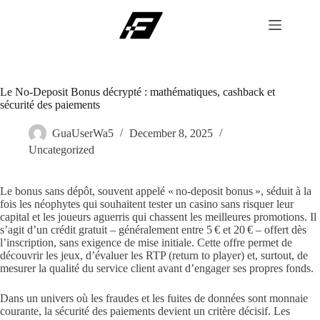
Skip
to
content
Le No‑Deposit Bonus décrypté : mathématiques, cashback et
sécurité des paiements
GuaUserWa5
December 8, 2025
Uncategorized
Le bonus sans dépôt, souvent appelé « no‑deposit bonus », séduit à la
fois les néophytes qui souhaitent tester un casino sans risquer leur
capital et les joueurs aguerris qui chassent les meilleures promotions. Il
s’agit d’un crédit gratuit – généralement entre 5 € et 20 € – offert dès
l’inscription, sans exigence de mise initiale. Cette offre permet de
découvrir les jeux, d’évaluer les RTP (return to player) et, surtout, de
mesurer la qualité du service client avant d’engager ses propres fonds.
Dans un univers où les fraudes et les fuites de données sont monnaie
courante, la sécurité des paiements devient un critère décisif. Les