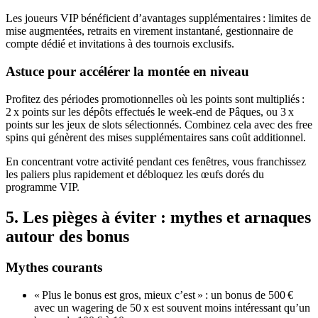
Les joueurs VIP bénéficient d’avantages supplémentaires : limites de
mise augmentées, retraits en virement instantané, gestionnaire de
compte dédié et invitations à des tournois exclusifs.
Astuce pour accélérer la montée en niveau
Profitez des périodes promotionnelles où les points sont multipliés :
2 x points sur les dépôts effectués le week‑end de Pâques, ou 3 x
points sur les jeux de slots sélectionnés. Combinez cela avec des free
spins qui génèrent des mises supplémentaires sans coût additionnel.
En concentrant votre activité pendant ces fenêtres, vous franchissez
les paliers plus rapidement et débloquez les œufs dorés du
programme VIP.
5. Les pièges à éviter : mythes et arnaques
autour des bonus
Mythes courants
« Plus le bonus est gros, mieux c’est » : un bonus de 500 €
avec un wagering de 50 x est souvent moins intéressant qu’un