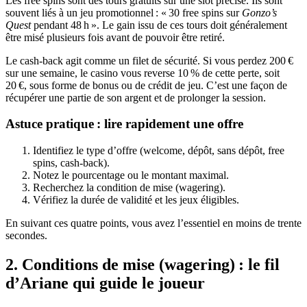
Les free spins sont des tours gratuits sur une slot précise. Ils sont
souvent liés à un jeu promotionnel : « 30 free spins sur
Gonzo’s
Quest
pendant 48 h ». Le gain issu de ces tours doit généralement
être misé plusieurs fois avant de pouvoir être retiré.
Le cash‑back agit comme un filet de sécurité. Si vous perdez 200 €
sur une semaine, le casino vous reverse 10 % de cette perte, soit
20 €, sous forme de bonus ou de crédit de jeu. C’est une façon de
récupérer une partie de son argent et de prolonger la session.
Astuce pratique : lire rapidement une offre
Identifiez le type d’offre (welcome, dépôt, sans dépôt, free
spins, cash‑back).
Notez le pourcentage ou le montant maximal.
Recherchez la condition de mise (wagering).
Vérifiez la durée de validité et les jeux éligibles.
En suivant ces quatre points, vous avez l’essentiel en moins de trente
secondes.
2. Conditions de mise (wagering) : le fil
d’Ariane qui guide le joueur