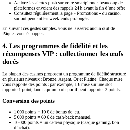
Activez les alertes push sur votre smartphone ; beaucoup de
plateformes envoient des rappels 24 h avant la fin d’une offre.
Consultez régulièrement la page « Promotions » du casino,
surtout pendant les week‑ends prolongés.
En suivant ces gestes simples, vous ne laisserez aucun œuf de
Pâques vous échapper.
4. Les programmes de fidélité et les
récompenses VIP : collectionner les œufs
dorés
La plupart des casinos proposent un programme de fidélité structuré
en plusieurs niveaux : Bronze, Argent, Or et Platine. Chaque mise
vous rapporte des points ; par exemple, 1 € misé sur une slot
rapporte 1 point, tandis qu’un pari sportif peut rapporter 2 points.
Conversion des points
1 000 points = 10 € de bonus de jeu.
5 000 points = 60 € de cash‑back mensuel.
10 000 points = un cadeau physique (casque gaming, bon
d’achat).