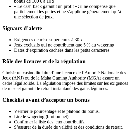
bonus de 100 € à 10 x.
« Le cash‑back garantit un profit » : il ne compense que
partiellement les pertes et ne s’applique généralement qu’à
une sélection de jeux.
Signaux d’alerte
Exigences de mise supérieures à 30 x.
Jeux exclusifs qui ne contribuent que 5 % au wagering.
Dates d’expiration cachées dans les petits caractères.
Rôle des licences et de la régulation
Choisir un casino titulaire d’une licence de l’Autorité Nationale des
Jeux (ANJ) ou de la Malta Gaming Authority (MGA) assure un
cadre légal solide. La régulation impose des limites sur les exigences
de mise et garantit le retrait instantané des gains légitimes.
Checklist avant d’accepter un bonus
Vérifier le pourcentage et le plafond du bonus.
Lire le wagering (brut ou net).
Confirmer la liste des jeux contributifs.
S’assurer de la durée de validité et des conditions de retrait.