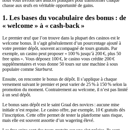
nous vous livrons des astuces pratiques pour transformer chaque
chasse aux œufs en véritable opportunité de gains.
1. Les bases du vocabulaire des bonus : de
« welcome » à « cash‑back »
Le premier œuf que l’on trouve dans la plupart des casinos est le
welcome bonus. Il s’agit généralement d’un pourcentage ajouté à
votre premier dépôt, souvent accompagné de tours gratuits. Par
exemple, un casino peut proposer « 100 % jusqu’à 200 €, plus 50
free spins ». Vous déposez 100 €, le casino vous crédite 200 €
supplémentaires et vous donne 50 tours sur une machine à sous
populaire comme
Starburst
.
Ensuite, on rencontre le bonus de dépôt. Il s’applique à chaque
versement suivant le premier et peut varier de 25 % à 150 % selon la
promotion du moment. Contrairement au welcome, il n’est pas limité
à un seul dépôt.
Le bonus sans dépôt est le saint Graal des novices : aucune mise
initiale n’est requise. Le casino offre, par exemple, 10 € gratuits dès
l’inscription. Cette offre permet de tester la plateforme sans risque,
mais elle est souvent assortie d’un wagering élevé.