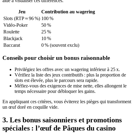
aide à visualiser ces différences.
Jeu
Contribution au wagering
Slots (RTP ≈ 96 %)
100 %
Vidéo‑Poker
50 %
Roulette
25 %
Blackjack
10 %
Baccarat
0 % (souvent exclu)
Conseils pour choisir un bonus raisonnable
Privilégiez les offres avec un wagering inférieur à 25 x.
Vérifiez la liste des jeux contributifs : plus la proportion de
slots est élevée, plus le parcours sera rapide.
Méfiez‑vous des exigences de mise nette, elles allongent le
temps nécessaire pour débloquer les gains.
En appliquant ces critères, vous éviterez les pièges qui transforment
un œuf doré en coquille vide.
3. Les bonus saisonniers et promotions
spéciales : l’œuf de Pâques du casino