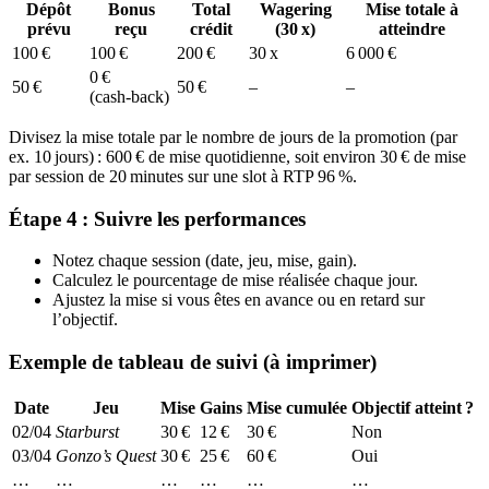
Dépôt
Bonus
Total
Wagering
Mise totale à
prévu
reçu
crédit
(30 x)
atteindre
100 €
100 €
200 €
30 x
6 000 €
0 €
50 €
50 €
–
–
(cash‑back)
Divisez la mise totale par le nombre de jours de la promotion (par
ex. 10 jours) : 600 € de mise quotidienne, soit environ 30 € de mise
par session de 20 minutes sur une slot à RTP 96 %.
Étape 4 : Suivre les performances
Notez chaque session (date, jeu, mise, gain).
Calculez le pourcentage de mise réalisée chaque jour.
Ajustez la mise si vous êtes en avance ou en retard sur
l’objectif.
Exemple de tableau de suivi (à imprimer)
Date
Jeu
Mise
Gains
Mise cumulée
Objectif atteint ?
02/04
Starburst
30 €
12 €
30 €
Non
03/04
Gonzo’s Quest
30 €
25 €
60 €
Oui
…
…
…
…
…
…