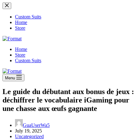
Skip
to
content
Custom Suits
Home
Store
Home
Store
Custom Suits
Menu
Le guide du débutant aux bonus de jeux :
déchiffrer le vocabulaire iGaming pour
une chasse aux œufs gagnante
GuaUserWa5
July 19, 2025
Uncategorized