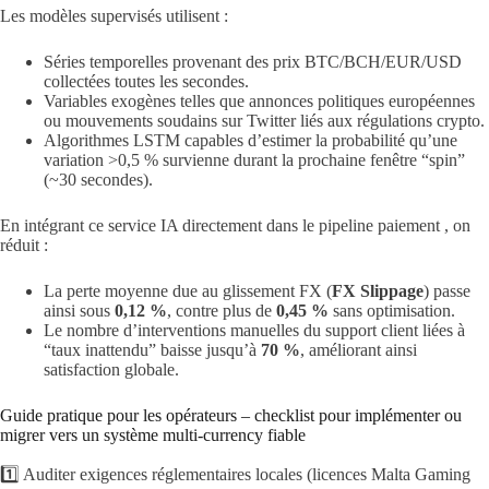
Les modèles supervisés utilisent :
Séries temporelles provenant des prix BTC/BCH/EUR/USD
collectées toutes les secondes.
Variables exogènes telles que annonces politiques européennes
ou mouvements soudains sur Twitter liés aux régulations crypto.
Algorithmes LSTM capables d’estimer la probabilité qu’une
variation >0,5 % survienne durant la prochaine fenêtre “spin”
(~30 secondes).
En intégrant ce service IA directement dans le pipeline paiement , on
réduit :
La perte moyenne due au glissement FX (
FX Slippage
) passe
ainsi sous
0,12 %
, contre plus de
0,45 %
sans optimisation.
Le nombre d’interventions manuelles du support client liées à
“taux inattendu” baisse jusqu’à
70 %
, améliorant ainsi
satisfaction globale.
Guide pratique pour les opérateurs – checklist pour implémenter ou
migrer vers un système multi‑currency fiable
1️⃣ Auditer exigences réglementaires locales (licences Malta Gaming