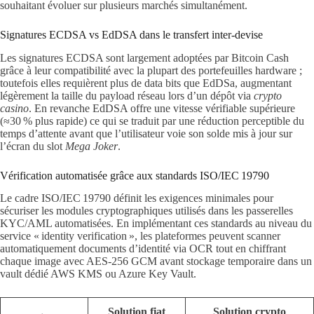
souhaitant évoluer sur plusieurs marchés simultanément.
Signatures ECDSA vs EdDSA dans le transfert inter‑devise
Les signatures ECDSA sont largement adoptées par Bitcoin Cash
grâce à leur compatibilité avec la plupart des portefeuilles hardware ;
toutefois elles requièrent plus de data bits que EdDSa, augmentant
légèrement la taille du payload réseau lors d’un dépôt via
crypto
casino
. En revanche EdDSA offre une vitesse vérifiable supérieure
(≈30 % plus rapide) ce qui se traduit par une réduction perceptible du
temps d’attente avant que l’utilisateur voie son solde mis à jour sur
l’écran du slot
Mega Joker
.
Vérification automatisée grâce aux standards ISO/IEC 19790
Le cadre ISO/IEC 19790 définit les exigences minimales pour
sécuriser les modules cryptographiques utilisés dans les passerelles
KYC/AML automatisées. En implémentant ces standards au niveau du
service « identity verification », les plateformes peuvent scanner
automatiquement documents d’identité via OCR tout en chiffrant
chaque image avec AES‑256 GCM avant stockage temporaire dans un
vault dédié AWS KMS ou Azure Key Vault.
Solution fiat
Solution crypto