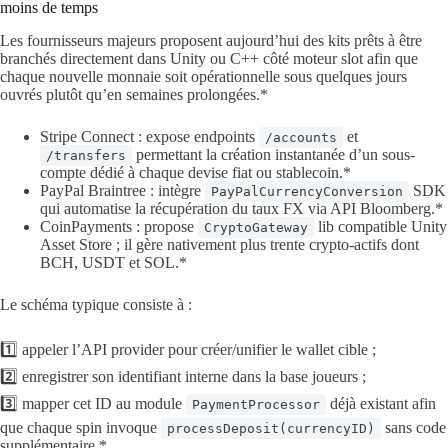
moins de temps
Les fournisseurs majeurs proposent aujourd’hui des kits prêts à être
branchés directement dans Unity ou C++ côté moteur slot afin que
chaque nouvelle monnaie soit opérationnelle sous quelques jours
ouvrés plutôt qu’en semaines prolongées.*
Stripe Connect : expose endpoints
et
/accounts
permettant la création instantanée d’un sous-
/transfers
compte dédié à chaque devise fiat ou stablecoin.*
PayPal Braintree : intègre
SDK
PayPalCurrencyConversion
qui automatise la récupération du taux FX via API Bloomberg.*
CoinPayments : propose
lib compatible Unity
CryptoGateway
Asset Store ; il gère nativement plus trente crypto‑actifs dont
BCH, USDT et SOL.*
Le schéma typique consiste à :
1️⃣ appeler l’API provider pour créer/unifier le wallet cible ;
2️⃣ enregistrer son identifiant interne dans la base joueurs ;
3️⃣ mapper cet ID au module
déjà existant afin
PaymentProcessor
que chaque spin invoque
sans code
processDeposit(currencyID)
supplémentaire.*