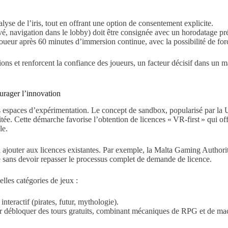
nalyse de l’iris, tout en offrant une option de consentement explicite.
vé, navigation dans le lobby) doit être consignée avec un horodatage préc
 joueur après 60 minutes d’immersion continue, avec la possibilité de fo
ions et renforcent la confiance des joueurs, un facteur décisif dans un m
urager l’innovation
t des espaces d’expérimentation. Le concept de sandbox, popularisé par
ée. Cette démarche favorise l’obtention de licences « VR‑first » qui of
le.
 ajouter aux licences existantes. Par exemple, la Malta Gaming Author
ée sans devoir repasser le processus complet de demande de licence.
elles catégories de jeux :
teractif (pirates, futur, mythologie).
our débloquer des tours gratuits, combinant mécaniques de RPG et de ma