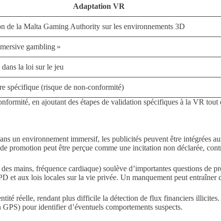
Adaptation VR
on de la Malta Gaming Authority sur les environnements 3D
mersive gambling »
ans la loi sur le jeu
e spécifique (risque de non‑conformité)
nformité, en ajoutant des étapes de validation spécifiques à la VR tout 
 un environnement immersif, les publicités peuvent être intégrées aux 
 de promotion peut être perçue comme une incitation non déclarée, contr
 des mains, fréquence cardiaque) soulève d’importantes questions de p
PD et aux lois locales sur la vie privée. Un manquement peut entraîner de
é réelle, rendant plus difficile la détection de flux financiers illicite
 GPS) pour identifier d’éventuels comportements suspects.