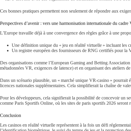
Ces bonnes pratiques permettent non seulement de répondre aux exigences
Perspectives d’avenir : vers une harmonisation internationale du cadre
L’Europe travaille déjà à une convergence des règles grâce à une proposi
Une définition unique du « jeu en réalité virtuelle » incluant les c
Un registre européen des fournisseurs de RNG certifiés pour la V
Des organisations comme l’European Gaming and Betting Association (E
métadonnées VR, exigences de latence) et en organisant des ateliers de 
Dans un scénario plausible, un « marché unique VR‑casino » pourrait ém
licences nationales supplémentaires. Cela simplifierait la chaîne de vale
Pour les développeurs, cela signifierait la possibilité de concevoir un 
comme Paris Sportifs Online, où les sites de paris sportifs 2026 seront 
Conclusion
Les casinos en réalité virtuelle représentent à la fois un défi réglement
l’identification biométrique, le suivi du temps de jeu et la protection 