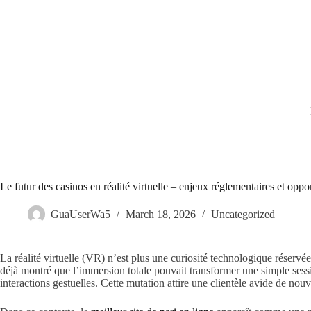
Skip
to
content
Le futur des casinos en réalité virtuelle – enjeux réglementaires et opp
GuaUserWa5
March 18, 2026
Uncategorized
La réalité virtuelle (VR) n’est plus une curiosité technologique réserv
déjà montré que l’immersion totale pouvait transformer une simple sess
interactions gestuelles. Cette mutation attire une clientèle avide de no