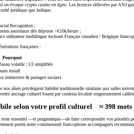
and on évoque
crypto casino en ligne
. Les licences délivrées par ANJ gar
curité juridique que ludique.
facial Recognition ;
ements anormaux dès dépense >€10k/heure ;
ce utilisateur multilingue incluant Français canadien / Belgique franco
nérations françaises :
Pourquoi
seau volatile ; UI simplifiée
ans install
ce immersive & partages sociaux
nos aînés privilégient fiabilité traditionnelle similaire aux salles ter
perdre ancrage culturel fourni par contenu localisé soigneusement calibré
obile selon votre profil culturel ≈ 398 mots
l reste essentiel —et pragmatique—de faire correspondre vos priorités p
réquemment parmi notre communauté francophone accompagnés recommand