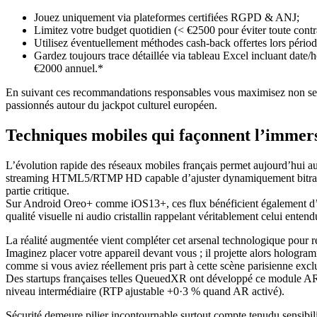
Jouez uniquement via plateformes certifiées RGPD & ANJ;
Limitez votre budget quotidien (< €2500 pour éviter toute contr
Utilisez éventuellement méthodes cash‑back offertes lors périod
Gardez toujours trace détaillée via tableau Excel incluant date/
€2000 annuel.*
En suivant ces recommandations responsables vous maximisez non seule
passionnés autour du jackpot culturel européen.
Techniques mobiles qui façonnent l’immer
L’évolution rapide des réseaux mobiles français permet aujourd’hui a
streaming HTML5/RTMP HD capable d’ajuster dynamiquement bitrate s
partie critique.
Sur Android Oreo+ comme iOS13+, ces flux bénéficient également d’une
qualité visuelle ni audio cristallin rappelant véritablement celui enten
La réalité augmentée vient compléter cet arsenal technologique pour 
Imaginez placer votre appareil devant vous ; il projette alors hologram
comme si vous aviez réellement pris part à cette scène parisienne excl
Des startups françaises telles QueuedXR ont développé ce module AR i
niveau intermédiaire (RTP ajustable +0·3 % quand AR activé).
Sécurité demeure pilier incontournable surtout compte tenudu sensibil