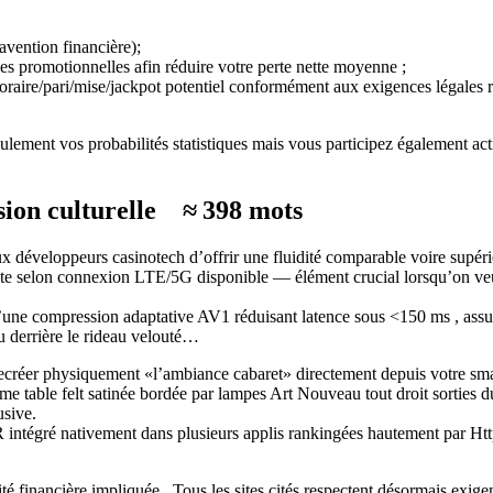
avention financière);
es promotionnelles afin réduire votre perte nette moyenne ;
horaire/pari/mise/jackpot potentiel conformément aux exigences légales re
ment vos probabilités statistiques mais vous participez également activ
sion culturelle ≈ 398 mots
ux développeurs casinotech d’offrir une fluidité comparable voire supér
elon connexion LTE/5G disponible — élément crucial lorsqu’on veut g
 compression adaptative AV1 réduisant latence sous <150 ms , assurant
du derrière le rideau velouté…
recréer physiquement «l’ambiance cabaret» directement depuis votre sm
me table felt satinée bordée par lampes Art Nouveau tout droit sorties du
usive.
ntégré nativement dans plusieurs applis rankingées hautement par Https
ité financière impliquée . Tous les sites cités respectent désormais ex