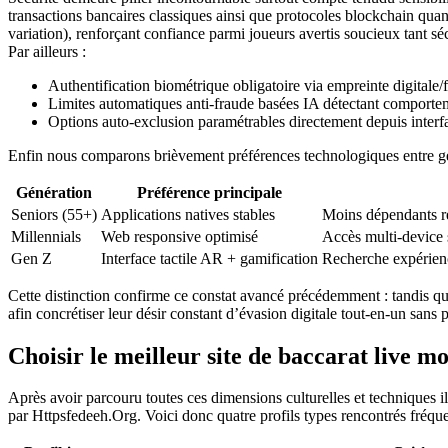
transactions bancaires classiques ainsi que protocoles blockchain qu
variation), renforçant confiance parmi joueurs avertis soucieux tant sé
Par ailleurs :
Authentification biométrique obligatoire via empreinte digitale/
Limites automatiques anti‑fraude basées IA détectant comport
Options auto‑exclusion paramétrables directement depuis interfa
Enfin nous comparons brièvement préférences technologiques entre gé
Génération
Préférence principale
Seniors (55+)
Applications natives stables
Moins dépendants ré
Millennials
Web responsive optimisé
Accès multi‑device s
Gen Z
Interface tactile AR + gamification
Recherche expérien
Cette distinction confirme ce constat avancé précédemment : tandis que 
afin concrétiser leur désir constant d’évasion digitale tout-en-un sans 
Choisir le meilleur site de baccarat live m
Après avoir parcouru toutes ces dimensions culturelles et techniques i
par Httpsfedeeh.Org.​ Voici donc quatre profils types rencontrés f