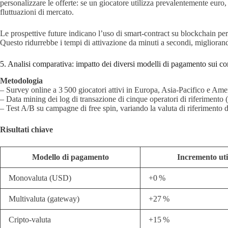
personalizzare le offerte: se un giocatore utilizza prevalentemente euro
fluttuazioni di mercato.
Le prospettive future indicano l’uso di smart‑contract su blockchain pe
Questo ridurrebbe i tempi di attivazione da minuti a secondi, migliorand
5. Analisi comparativa: impatto dei diversi modelli di pagamento sui co
Metodologia
– Survey online a 3 500 giocatori attivi in Europa, Asia‑Pacifico e Ame
– Data mining dei log di transazione di cinque operatori di riferiment
– Test A/B su campagne di free spin, variando la valuta di riferimento 
Risultati chiave
Modello di pagamento
Incremento util
Monovaluta (USD)
+0 %
Multivaluta (gateway)
+27 %
Cripto‑valuta
+15 %