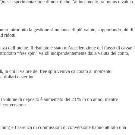
. Questa sperimentazione dimostrò che l’allineamento tra bonus e valuta
nno introdotto la gestione simultanea di più valute, supportando più di
 ridotti.
a dell’utente. Il risultato è stato un’accelerazione del flusso di cassa: i
ntrodotto “free spin” validi indipendentemente dalla valuta del conto,
, in cui il valore del free spin veniva calcolato al momento
 dollari o sterline.
 il volume di deposito è aumentato del 23 % in un anno, mentre
di conversione.
nuti) e l’assenza di commissioni di conversione hanno attirato una