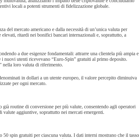
y multivaluta, analizziamo l’impatto delle criptovalute e concludiamo
tivi locali a potenti strumenti di fidelizzazione globale.
lenza del mercato americano e dalla necessità di un’unica valuta per
elevati, ritardi nei bonifici bancari internazionali e, soprattutto, a
ispondendo a due esigenze fondamentali: attrarre una clientela più ampia e
i nuovi utenti ricevevano “Euro‑Spin” gratuiti al primo deposito.
nella loro valuta di riferimento.
nominati in dollari a un utente europeo, il valore percepito diminuiva
lizzate per ogni mercato.
 già routine di conversione per più valute, consentendo agli operatori
 valute aggiuntive, soprattutto nei mercati emergenti.
0 spin gratuiti per ciascuna valuta. I dati interni mostrano che il tasso