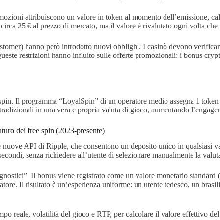
mozioni attribuiscono un valore in token al momento dell’emissione, calc
irca 25 € al prezzo di mercato, ma il valore è rivalutato ogni volta che i
anno però introdotto nuovi obblighi. I casinò devono verificare l’ide
Queste restrizioni hanno influito sulle offerte promozionali: i bonus cryp
ree spin. Il programma “LoyalSpin” di un operatore medio assegna 1 tok
 tradizionali in una vera e propria valuta di gioco, aumentando l’engagem
uturo dei free spin (2023‑presente)
e nuove API di Ripple, che consentono un deposito unico in qualsiasi va
secondi, senza richiedere all’utente di selezionare manualmente la valuta
gnostici”. Il bonus viene registrato come un valore monetario standard (
atore. Il risultato è un’esperienza uniforme: un utente tedesco, un brasil
po reale, volatilità del gioco e RTP, per calcolare il valore effettivo de