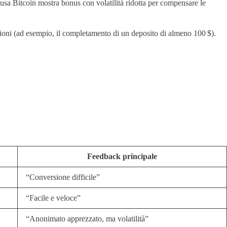
i usa Bitcoin mostra bonus con volatilità ridotta per compensare le
izioni (ad esempio, il completamento di un deposito di almeno 100 $).
Feedback principale
“Conversione difficile”
“Facile e veloce”
“Anonimato apprezzato, ma volatilità”