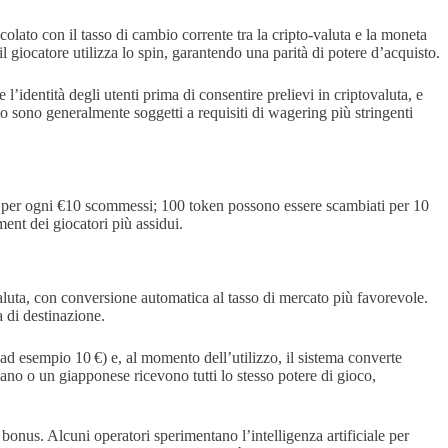
olato con il tasso di cambio corrente tra la cripto‑valuta e la moneta
l giocatore utilizza lo spin, garantendo una parità di potere d’acquisto.
ntità degli utenti prima di consentire prelievi in criptovaluta, e
to sono generalmente soggetti a requisiti di wagering più stringenti
en per ogni €10 scommessi; 100 token possono essere scambiati per 10
ent dei giocatori più assidui.
luta, con conversione automatica al tasso di mercato più favorevole.
 di destinazione.
ad esempio 10 €) e, al momento dell’utilizzo, il sistema converte
iano o un giapponese ricevono tutti lo stesso potere di gioco,
l bonus. Alcuni operatori sperimentano l’intelligenza artificiale per