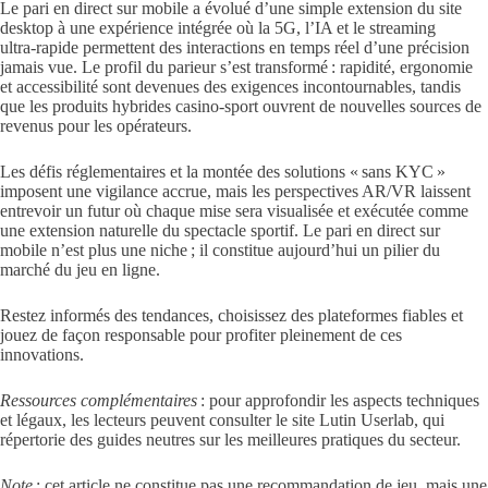
Le pari en direct sur mobile a évolué d’une simple extension du site
desktop à une expérience intégrée où la 5G, l’IA et le streaming
ultra‑rapide permettent des interactions en temps réel d’une précision
jamais vue. Le profil du parieur s’est transformé : rapidité, ergonomie
et accessibilité sont devenues des exigences incontournables, tandis
que les produits hybrides casino‑sport ouvrent de nouvelles sources de
revenus pour les opérateurs.
Les défis réglementaires et la montée des solutions « sans KYC »
imposent une vigilance accrue, mais les perspectives AR/VR laissent
entrevoir un futur où chaque mise sera visualisée et exécutée comme
une extension naturelle du spectacle sportif. Le pari en direct sur
mobile n’est plus une niche ; il constitue aujourd’hui un pilier du
marché du jeu en ligne.
Restez informés des tendances, choisissez des plateformes fiables et
jouez de façon responsable pour profiter pleinement de ces
innovations.
Ressources complémentaires
: pour approfondir les aspects techniques
et légaux, les lecteurs peuvent consulter le site Lutin Userlab, qui
répertorie des guides neutres sur les meilleures pratiques du secteur.
Note
: cet article ne constitue pas une recommandation de jeu, mais une