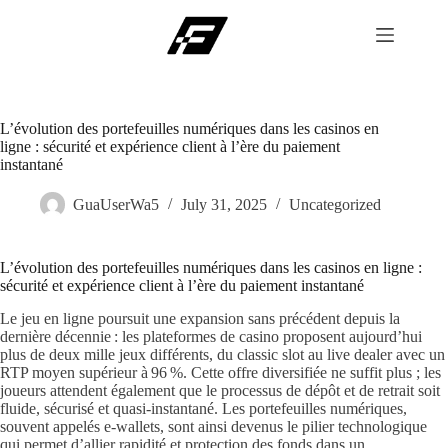
Skip
to
content
L’évolution des portefeuilles numériques dans les casinos en
ligne : sécurité et expérience client à l’ère du paiement
instantané
GuaUserWa5
July 31, 2025
Uncategorized
L’évolution des portefeuilles numériques dans les casinos en ligne :
sécurité et expérience client à l’ère du paiement instantané
Le jeu en ligne poursuit une expansion sans précédent depuis la
dernière décennie : les plateformes de casino proposent aujourd’hui
plus de deux mille jeux différents, du classic slot au live dealer avec un
RTP moyen supérieur à 96 %. Cette offre diversifiée ne suffit plus ; les
joueurs attendent également que le processus de dépôt et de retrait soit
fluide, sécurisé et quasi‑instantané. Les portefeuilles numériques,
souvent appelés e‑wallets, sont ainsi devenus le pilier technologique
qui permet d’allier rapidité et protection des fonds dans un