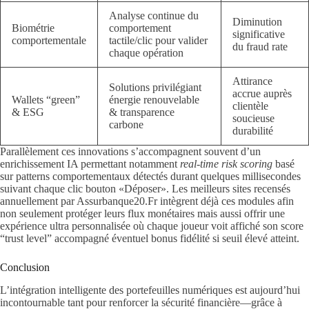
Analyse continue du
Diminution
Biométrie
comportement
significative
comportementale
tactile/clic pour valider
du fraud rate
chaque opération
Attirance
Solutions privilégiant
accrue auprès
Wallets “green”
énergie renouvelable
clientèle
& ESG
& transparence
soucieuse
carbone
durabilité
Parallèlement ces innovations s’accompagnent souvent d’un
enrichissement IA permettant notamment
real-time risk scoring
basé
sur patterns comportementaux détectés durant quelques millisecondes
suivant chaque clic bouton «Déposer». Les meilleurs sites recensés
annuellement par Assurbanque20.Fr intègrent déjà ces modules afin
non seulement protéger leurs flux monétaires mais aussi offrir une
expérience ultra personnalisée où chaque joueur voit affiché son score
“trust level” accompagné éventuel bonus fidélité si seuil élevé atteint.
Conclusion
L’intégration intelligente des portefeuilles numériques est aujourd’hui
incontournable tant pour renforcer la sécurité financière—grâce à