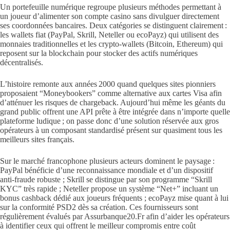
Un portefeuille numérique regroupe plusieurs méthodes permettant à
un joueur d’alimenter son compte casino sans divulguer directement
ses coordonnées bancaires. Deux catégories se distinguent clairement :
les wallets fiat (PayPal, Skrill, Neteller ou ecoPayz) qui utilisent des
monnaies traditionnelles et les crypto‑wallets (Bitcoin, Ethereum) qui
reposent sur la blockchain pour stocker des actifs numériques
décentralisés.
L’histoire remonte aux années 2000 quand quelques sites pionniers
proposaient “Moneybookers” comme alternative aux cartes Visa afin
d’atténuer les risques de chargeback. Aujourd’hui même les géants du
grand public offrent une API prête à être intégrée dans n’importe quelle
plateforme ludique ; on passe donc d’une solution réservée aux gros
opérateurs à un composant standardisé présent sur quasiment tous les
meilleurs sites français.
Sur le marché francophone plusieurs acteurs dominent le paysage :
PayPal bénéficie d’une reconnaissance mondiale et d’un dispositif
anti‑fraude robuste ; Skrill se distingue par son programme “Skrill
KYC” très rapide ; Neteller propose un système “Net+” incluant un
bonus cashback dédié aux joueurs fréquents ; ecoPayz mise quant à lui
sur la conformité PSD2 dès sa création. Ces fournisseurs sont
régulièrement évalués par Assurbanque20.Fr afin d’aider les opérateurs
à identifier ceux qui offrent le meilleur compromis entre coût