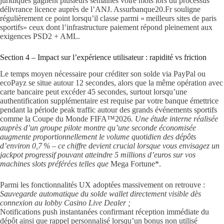
juridiques gagnent plusieurs semaines voire mois lors du processus
délivrance licence auprès de l’ANJ. Assurbanque20.Fr souligne
régulièrement ce point lorsqu’il classe parmi « meilleurs sites de paris
sportifs» ceux dont l’infrastructure paiement répond pleinement aux
exigences PSD2 + AML.
Section 4 – Impact sur l’expérience utilisateur : rapidité vs friction
Le temps moyen nécessaire pour créditer son solde via PayPal ou
ecoPayz se situe autour 12 secondes, alors que la même opération avec
carte bancaire peut excéder 45 secondes, surtout lorsqu’une
authentification supplémentaire est requise par votre banque émettrice
pendant la période peak traffic autour des grands événements sportifs
comme la Coupe du Monde FIFA™2026
. Une étude interne réalisée
auprès d’un groupe pilote montre qu’une seconde économisée
augmente proportionnellement le volume quotidien des dépôts
d’environ 0,7 % – ce chiffre devient crucial lorsque vous envisagez un
jackpot progressif pouvant atteindre 5 millions d’euros sur vos
machines slots préférées telles que
Mega Fortune*.
Parmi les fonctionnalités UX adoptées massivement on retrouve :
Sauvegarde automatique du solde wallet directement visible dès
connexion au lobby Casino Live Dealer ;
Notifications push instantanées confirmant réception immédiate du
dépôt ainsi que rappel personnalisé lorsqu’un bonus non utilisé