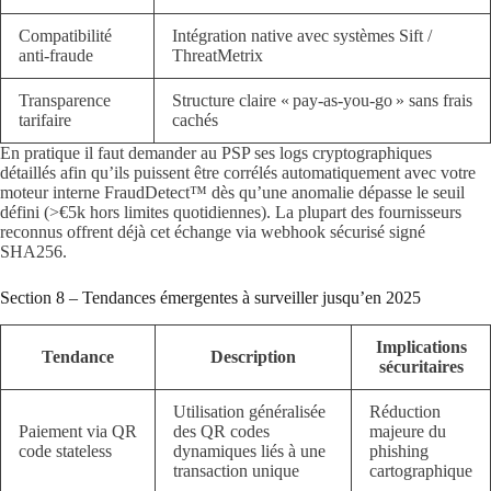
Compatibilité
Intégration native avec systèmes Sift /
anti‑fraude
ThreatMetrix
Transparence
Structure claire « pay‐as‐you‐go » sans frais
tarifaire
cachés
En pratique il faut demander au PSP ses logs cryptographiques
détaillés afin qu’ils puissent être corrélés automatiquement avec votre
moteur interne FraudDetect™ dès qu’une anomalie dépasse le seuil
défini (>€5k hors limites quotidiennes). La plupart des fournisseurs
reconnus offrent déjà cet échange via webhook sécurisé signé
SHA256.
Section 8 – Tendances émergentes à surveiller jusqu’en 2025
Implications
Tendance
Description
sécuritaires
Utilisation généralisée
Réduction
Paiement via QR
des QR codes
majeure du
code stateless
dynamiques liés à une
phishing
transaction unique
cartographique