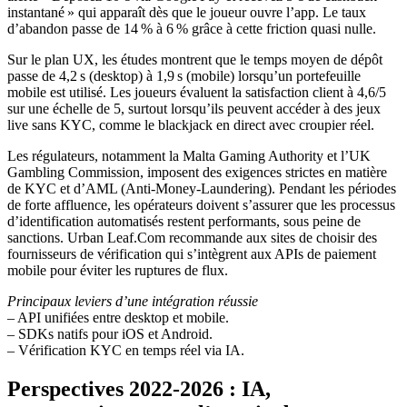
instantané » qui apparaît dès que le joueur ouvre l’app. Le taux
d’abandon passe de 14 % à 6 % grâce à cette friction quasi nulle.
Sur le plan UX, les études montrent que le temps moyen de dépôt
passe de 4,2 s (desktop) à 1,9 s (mobile) lorsqu’un portefeuille
mobile est utilisé. Les joueurs évaluent la satisfaction client à 4,6/5
sur une échelle de 5, surtout lorsqu’ils peuvent accéder à des jeux
live sans KYC, comme le blackjack en direct avec croupier réel.
Les régulateurs, notamment la Malta Gaming Authority et l’UK
Gambling Commission, imposent des exigences strictes en matière
de KYC et d’AML (Anti‑Money‑Laundering). Pendant les périodes
de forte affluence, les opérateurs doivent s’assurer que les processus
d’identification automatisés restent performants, sous peine de
sanctions. Urban Leaf.Com recommande aux sites de choisir des
fournisseurs de vérification qui s’intègrent aux APIs de paiement
mobile pour éviter les ruptures de flux.
Principaux leviers d’une intégration réussie
– API unifiées entre desktop et mobile.
– SDKs natifs pour iOS et Android.
– Vérification KYC en temps réel via IA.
Perspectives 2022‑2026 : IA,