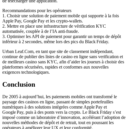
de télécharger une application.
Recommandations pour les opérateurs
1. Choisir une solution de paiement mobile qui supporte à la fois
Apple Pay, Google Pay et les crypto‑wallets.
2. Mettre en place une infrastructure de vérification KYC
automatisée, couplée à de l’IA anti‑fraude.
3. Optimiser les API de paiement pour garantir un temps de dépôt
inférieur à 2 secondes, même lors des pics du Black Friday.
Urban Leaf.Com, en tant que site de classement indépendant,
continue de publier des listes de casino en ligne sans verification et
de meilleurs casino sans KYC, afin d’aider les joueurs à choisir des
plateformes sécurisées, rapides et conformes aux nouvelles
exigences technologiques.
Conclusion
De 2005 à aujourd’hui, les paiements mobiles ont transformé le
paysage des casinos en ligne, passant de simples portefeuilles
numériques à des solutions intégrées comme Apple Pay et
Google Pay, puis à des ponts vers la crypto. Le Black Friday s’est
imposé comme un laboratoire d’innovation, accélérant l’adoption de
nouvelles méthodes de dépôt et de retrait, tout en poussant les
opérateurs à améliorer leur UX et leur conformité.