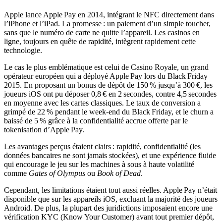
Apple lance Apple Pay en 2014, intégrant le NFC directement dans
l’iPhone et l’iPad. La promesse : un paiement d’un simple toucher,
sans que le numéro de carte ne quitte l’appareil. Les casinos en
ligne, toujours en quête de rapidité, intègrent rapidement cette
technologie.
Le cas le plus emblématique est celui de Casino Royale, un grand
opérateur européen qui a déployé Apple Pay lors du Black Friday
2015. En proposant un bonus de dépôt de 150 % jusqu’à 300 €, les
joueurs iOS ont pu déposer 0,8 € en 2 secondes, contre 4,5 secondes
en moyenne avec les cartes classiques. Le taux de conversion a
grimpé de 22 % pendant le week‑end du Black Friday, et le churn a
baissé de 5 % grâce à la confidentialité accrue offerte par le
tokenisation d’Apple Pay.
Les avantages perçus étaient clairs : rapidité, confidentialité (les
données bancaires ne sont jamais stockées), et une expérience fluide
qui encourage le jeu sur les machines à sous à haute volatilité
comme
Gates of Olympus
ou
Book of Dead
.
Cependant, les limitations étaient tout aussi réelles. Apple Pay n’était
disponible que sur les appareils iOS, excluant la majorité des joueurs
Android. De plus, la plupart des juridictions imposaient encore une
vérification KYC (Know Your Customer) avant tout premier dépôt,