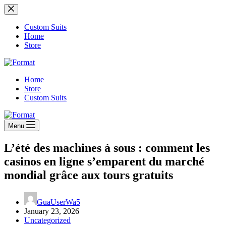
Skip
to
content
Custom Suits
Home
Store
Home
Store
Custom Suits
Menu
L’été des machines à sous : comment les
casinos en ligne s’emparent du marché
mondial grâce aux tours gratuits
GuaUserWa5
January 23, 2026
Uncategorized