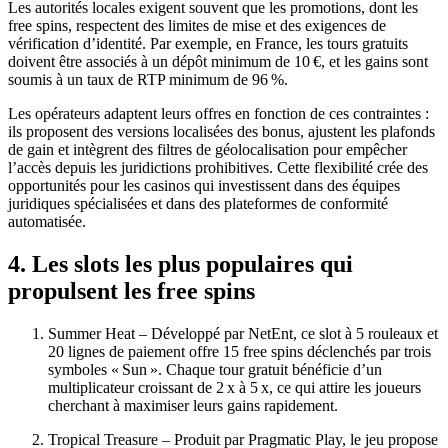
Les autorités locales exigent souvent que les promotions, dont les
free spins, respectent des limites de mise et des exigences de
vérification d’identité. Par exemple, en France, les tours gratuits
doivent être associés à un dépôt minimum de 10 €, et les gains sont
soumis à un taux de RTP minimum de 96 %.
Les opérateurs adaptent leurs offres en fonction de ces contraintes :
ils proposent des versions localisées des bonus, ajustent les plafonds
de gain et intègrent des filtres de géolocalisation pour empêcher
l’accès depuis les juridictions prohibitives. Cette flexibilité crée des
opportunités pour les casinos qui investissent dans des équipes
juridiques spécialisées et dans des plateformes de conformité
automatisée.
4. Les slots les plus populaires qui
propulsent les free spins
Summer Heat – Développé par NetEnt, ce slot à 5 rouleaux et
20 lignes de paiement offre 15 free spins déclenchés par trois
symboles « Sun ». Chaque tour gratuit bénéficie d’un
multiplicateur croissant de 2 x à 5 x, ce qui attire les joueurs
cherchant à maximiser leurs gains rapidement.
Tropical Treasure – Produit par Pragmatic Play, le jeu propose