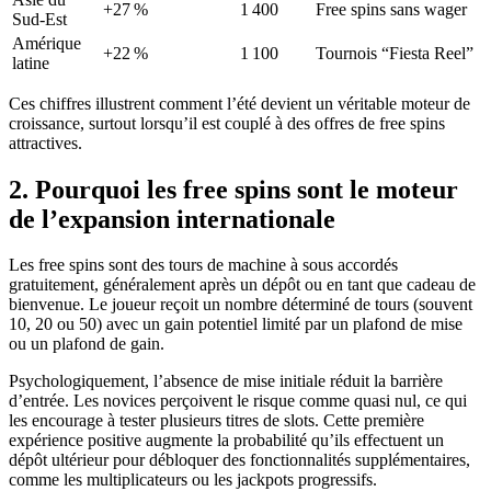
+27 %
1 400
Free spins sans wager
Sud‑Est
Amérique
+22 %
1 100
Tournois “Fiesta Reel”
latine
Ces chiffres illustrent comment l’été devient un véritable moteur de
croissance, surtout lorsqu’il est couplé à des offres de free spins
attractives.
2. Pourquoi les free spins sont le moteur
de l’expansion internationale
Les free spins sont des tours de machine à sous accordés
gratuitement, généralement après un dépôt ou en tant que cadeau de
bienvenue. Le joueur reçoit un nombre déterminé de tours (souvent
10, 20 ou 50) avec un gain potentiel limité par un plafond de mise
ou un plafond de gain.
Psychologiquement, l’absence de mise initiale réduit la barrière
d’entrée. Les novices perçoivent le risque comme quasi nul, ce qui
les encourage à tester plusieurs titres de slots. Cette première
expérience positive augmente la probabilité qu’ils effectuent un
dépôt ultérieur pour débloquer des fonctionnalités supplémentaires,
comme les multiplicateurs ou les jackpots progressifs.