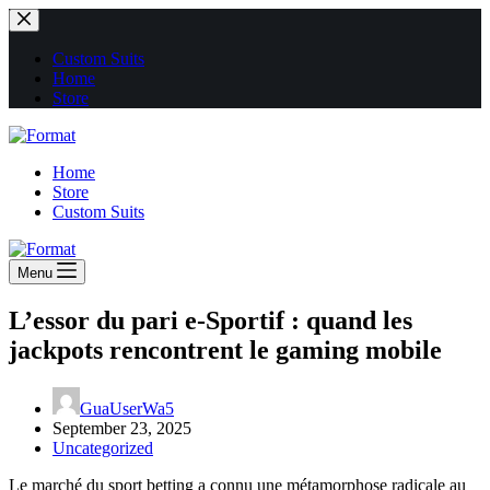
Skip
to
content
Custom Suits
Home
Store
Home
Store
Custom Suits
Menu
L’essor du pari e‑Sportif : quand les
jackpots rencontrent le gaming mobile
GuaUserWa5
September 23, 2025
Uncategorized
Le marché du sport betting a connu une métamorphose radicale au