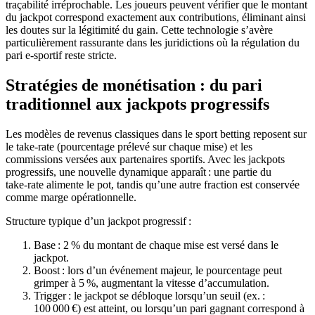
traçabilité irréprochable. Les joueurs peuvent vérifier que le montant
du jackpot correspond exactement aux contributions, éliminant ainsi
les doutes sur la légitimité du gain. Cette technologie s’avère
particulièrement rassurante dans les juridictions où la régulation du
pari e‑sportif reste stricte.
Stratégies de monétisation : du pari
traditionnel aux jackpots progressifs
Les modèles de revenus classiques dans le sport betting reposent sur
le take‑rate (pourcentage prélevé sur chaque mise) et les
commissions versées aux partenaires sportifs. Avec les jackpots
progressifs, une nouvelle dynamique apparaît : une partie du
take‑rate alimente le pot, tandis qu’une autre fraction est conservée
comme marge opérationnelle.
Structure typique d’un jackpot progressif :
Base : 2 % du montant de chaque mise est versé dans le
jackpot.
Boost : lors d’un événement majeur, le pourcentage peut
grimper à 5 %, augmentant la vitesse d’accumulation.
Trigger : le jackpot se débloque lorsqu’un seuil (ex. :
100 000 €) est atteint, ou lorsqu’un pari gagnant correspond à