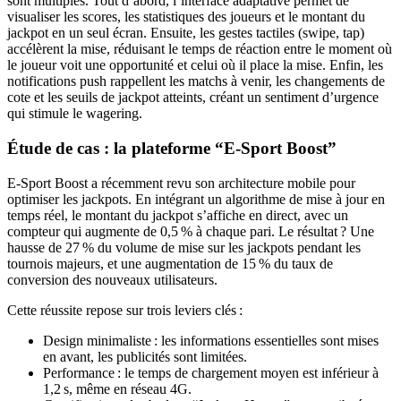
sont multiples. Tout d’abord, l’interface adaptative permet de
visualiser les scores, les statistiques des joueurs et le montant du
jackpot en un seul écran. Ensuite, les gestes tactiles (swipe, tap)
accélèrent la mise, réduisant le temps de réaction entre le moment où
le joueur voit une opportunité et celui où il place la mise. Enfin, les
notifications push rappellent les matchs à venir, les changements de
cote et les seuils de jackpot atteints, créant un sentiment d’urgence
qui stimule le wagering.
Étude de cas : la plateforme “E‑Sport Boost”
E‑Sport Boost a récemment revu son architecture mobile pour
optimiser les jackpots. En intégrant un algorithme de mise à jour en
temps réel, le montant du jackpot s’affiche en direct, avec un
compteur qui augmente de 0,5 % à chaque pari. Le résultat ? Une
hausse de 27 % du volume de mise sur les jackpots pendant les
tournois majeurs, et une augmentation de 15 % du taux de
conversion des nouveaux utilisateurs.
Cette réussite repose sur trois leviers clés :
Design minimaliste : les informations essentielles sont mises
en avant, les publicités sont limitées.
Performance : le temps de chargement moyen est inférieur à
1,2 s, même en réseau 4G.