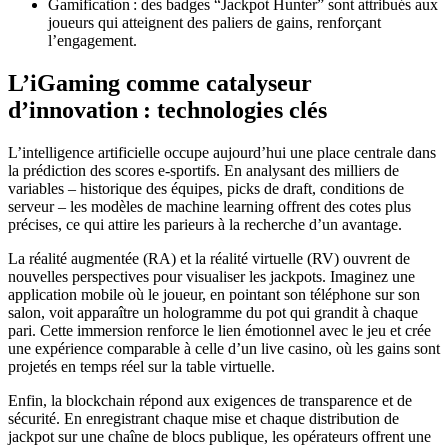
Gamification : des badges “Jackpot Hunter” sont attribués aux
joueurs qui atteignent des paliers de gains, renforçant
l’engagement.
L’iGaming comme catalyseur
d’innovation : technologies clés
L’intelligence artificielle occupe aujourd’hui une place centrale dans
la prédiction des scores e‑sportifs. En analysant des milliers de
variables – historique des équipes, picks de draft, conditions de
serveur – les modèles de machine learning offrent des cotes plus
précises, ce qui attire les parieurs à la recherche d’un avantage.
La réalité augmentée (RA) et la réalité virtuelle (RV) ouvrent de
nouvelles perspectives pour visualiser les jackpots. Imaginez une
application mobile où le joueur, en pointant son téléphone sur son
salon, voit apparaître un hologramme du pot qui grandit à chaque
pari. Cette immersion renforce le lien émotionnel avec le jeu et crée
une expérience comparable à celle d’un live casino, où les gains sont
projetés en temps réel sur la table virtuelle.
Enfin, la blockchain répond aux exigences de transparence et de
sécurité. En enregistrant chaque mise et chaque distribution de
jackpot sur une chaîne de blocs publique, les opérateurs offrent une