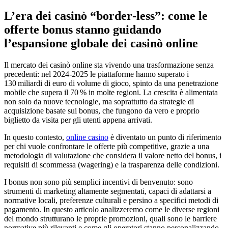
L’era dei casinò “border‑less”: come le
offerte bonus stanno guidando
l’espansione globale dei casinò online
Il mercato dei casinò online sta vivendo una trasformazione senza
precedenti: nel 2024‑2025 le piattaforme hanno superato i
130 miliardi di euro di volume di gioco, spinto da una penetrazione
mobile che supera il 70 % in molte regioni. La crescita è alimentata
non solo da nuove tecnologie, ma soprattutto da strategie di
acquisizione basate sui bonus, che fungono da vero e proprio
biglietto da visita per gli utenti appena arrivati.
In questo contesto,
online casino
è diventato un punto di riferimento
per chi vuole confrontare le offerte più competitive, grazie a una
metodologia di valutazione che considera il valore netto del bonus, i
requisiti di scommessa (wagering) e la trasparenza delle condizioni.
I bonus non sono più semplici incentivi di benvenuto: sono
strumenti di marketing altamente segmentati, capaci di adattarsi a
normative locali, preferenze culturali e persino a specifici metodi di
pagamento. In questo articolo analizzeremo come le diverse regioni
del mondo strutturano le proprie promozioni, quali sono le barriere
normative più rilevanti e come gli operatori stanno personalizzando