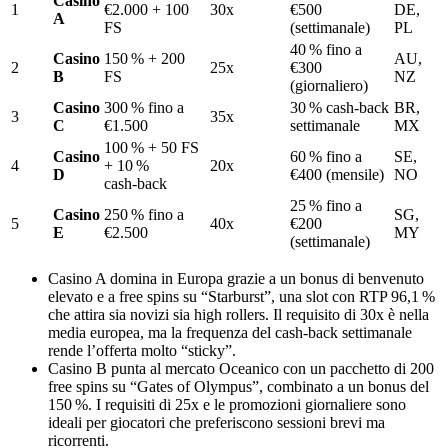
Casino
1
€2.000 + 100
30x
€500
DE,
A
FS
(settimanale)
PL
40 % fino a
Casino
150 % + 200
AU,
2
25x
€300
B
FS
NZ
(giornaliero)
Casino
300 % fino a
30 % cash‑back
BR,
3
35x
C
€1.500
settimanale
MX
100 % + 50 FS
Casino
60 % fino a
SE,
4
+ 10 %
20x
D
€400 (mensile)
NO
cash‑back
25 % fino a
Casino
250 % fino a
SG,
5
40x
€200
E
€2.500
MY
(settimanale)
Casino A domina in Europa grazie a un bonus di benvenuto
elevato e a free spins su “Starburst”, una slot con RTP 96,1 %
che attira sia novizi sia high rollers. Il requisito di 30x è nella
media europea, ma la frequenza del cash‑back settimanale
rende l’offerta molto “sticky”.
Casino B punta al mercato Oceanico con un pacchetto di 200
free spins su “Gates of Olympus”, combinato a un bonus del
150 %. I requisiti di 25x e le promozioni giornaliere sono
ideali per giocatori che preferiscono sessioni brevi ma
ricorrenti.