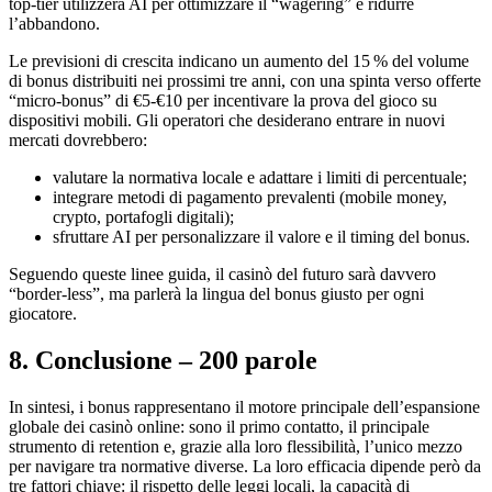
top‑tier utilizzerà AI per ottimizzare il “wagering” e ridurre
l’abbandono.
Le previsioni di crescita indicano un aumento del 15 % del volume
di bonus distribuiti nei prossimi tre anni, con una spinta verso offerte
“micro‑bonus” di €5‑€10 per incentivare la prova del gioco su
dispositivi mobili. Gli operatori che desiderano entrare in nuovi
mercati dovrebbero:
valutare la normativa locale e adattare i limiti di percentuale;
integrare metodi di pagamento prevalenti (mobile money,
crypto, portafogli digitali);
sfruttare AI per personalizzare il valore e il timing del bonus.
Seguendo queste linee guida, il casinò del futuro sarà davvero
“border‑less”, ma parlerà la lingua del bonus giusto per ogni
giocatore.
8. Conclusione – 200 parole
In sintesi, i bonus rappresentano il motore principale dell’espansione
globale dei casinò online: sono il primo contatto, il principale
strumento di retention e, grazie alla loro flessibilità, l’unico mezzo
per navigare tra normative diverse. La loro efficacia dipende però da
tre fattori chiave: il rispetto delle leggi locali, la capacità di