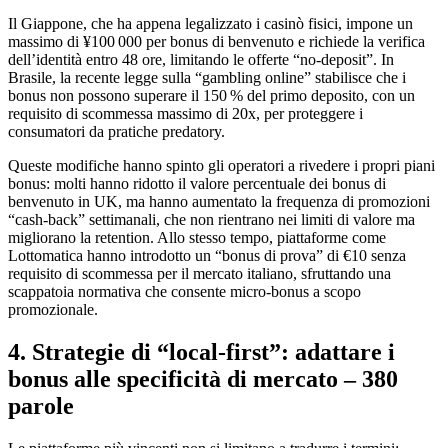
Il Giappone, che ha appena legalizzato i casinò fisici, impone un
massimo di ¥100 000 per bonus di benvenuto e richiede la verifica
dell’identità entro 48 ore, limitando le offerte “no‑deposit”. In
Brasile, la recente legge sulla “gambling online” stabilisce che i
bonus non possono superare il 150 % del primo deposito, con un
requisito di scommessa massimo di 20x, per proteggere i
consumatori da pratiche predatory.
Queste modifiche hanno spinto gli operatori a rivedere i propri piani
bonus: molti hanno ridotto il valore percentuale dei bonus di
benvenuto in UK, ma hanno aumentato la frequenza di promozioni
“cash‑back” settimanali, che non rientrano nei limiti di valore ma
migliorano la retention. Allo stesso tempo, piattaforme come
Lottomatica hanno introdotto un “bonus di prova” di €10 senza
requisito di scommessa per il mercato italiano, sfruttando una
scappatoia normativa che consente micro‑bonus a scopo
promozionale.
4. Strategie di “local‑first”: adattare i
bonus alle specificità di mercato – 380
parole