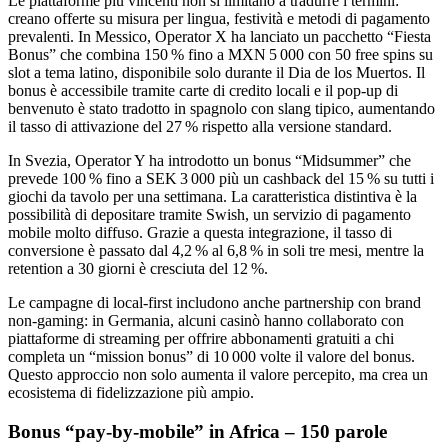
Le piattaforme più vincenti non si limitano a tradurre i termini:
creano offerte su misura per lingua, festività e metodi di pagamento
prevalenti. In Messico, Operator X ha lanciato un pacchetto “Fiesta
Bonus” che combina 150 % fino a MXN 5 000 con 50 free spins su
slot a tema latino, disponibile solo durante il Dia de los Muertos. Il
bonus è accessibile tramite carte di credito locali e il pop‑up di
benvenuto è stato tradotto in spagnolo con slang tipico, aumentando
il tasso di attivazione del 27 % rispetto alla versione standard.
In Svezia, Operator Y ha introdotto un bonus “Midsummer” che
prevede 100 % fino a SEK 3 000 più un cashback del 15 % su tutti i
giochi da tavolo per una settimana. La caratteristica distintiva è la
possibilità di depositare tramite Swish, un servizio di pagamento
mobile molto diffuso. Grazie a questa integrazione, il tasso di
conversione è passato dal 4,2 % al 6,8 % in soli tre mesi, mentre la
retention a 30 giorni è cresciuta del 12 %.
Le campagne di local‑first includono anche partnership con brand
non‑gaming: in Germania, alcuni casinò hanno collaborato con
piattaforme di streaming per offrire abbonamenti gratuiti a chi
completa un “mission bonus” di 10 000 volte il valore del bonus.
Questo approccio non solo aumenta il valore percepito, ma crea un
ecosistema di fidelizzazione più ampio.
Bonus “pay‑by‑mobile” in Africa – 150 parole