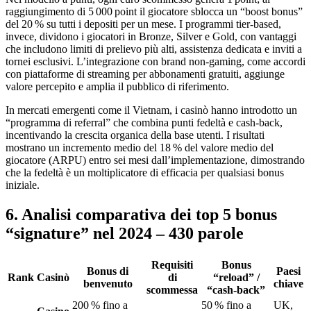
raggiungimento di 5 000 point il giocatore sblocca un “boost bonus”
del 20 % su tutti i depositi per un mese. I programmi tier‑based,
invece, dividono i giocatori in Bronze, Silver e Gold, con vantaggi
che includono limiti di prelievo più alti, assistenza dedicata e inviti a
tornei esclusivi. L’integrazione con brand non‑gaming, come accordi
con piattaforme di streaming per abbonamenti gratuiti, aggiunge
valore percepito e amplia il pubblico di riferimento.
In mercati emergenti come il Vietnam, i casinò hanno introdotto un
“programma di referral” che combina punti fedeltà e cash‑back,
incentivando la crescita organica della base utenti. I risultati
mostrano un incremento medio del 18 % del valore medio del
giocatore (ARPU) entro sei mesi dall’implementazione, dimostrando
che la fedeltà è un moltiplicatore di efficacia per qualsiasi bonus
iniziale.
6. Analisi comparativa dei top 5 bonus
“signature” nel 2024 – 430 parole
Requisiti
Bonus
Bonus di
Paesi
Rank
Casinò
di
“reload” /
benvenuto
chiave
scommessa
“cash‑back”
200 % fino a
50 % fino a
UK,