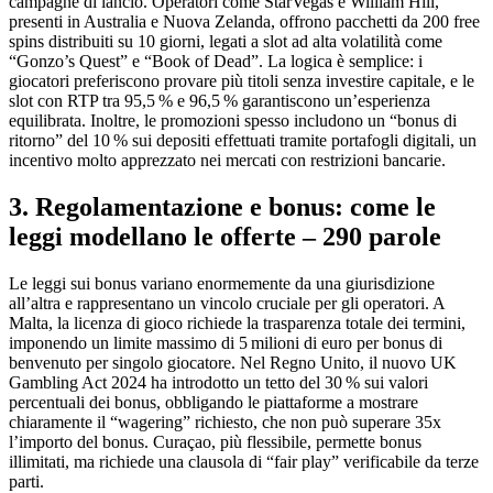
campagne di lancio. Operatori come StarVegas e William Hill,
presenti in Australia e Nuova Zelanda, offrono pacchetti da 200 free
spins distribuiti su 10 giorni, legati a slot ad alta volatilità come
“Gonzo’s Quest” e “Book of Dead”. La logica è semplice: i
giocatori preferiscono provare più titoli senza investire capitale, e le
slot con RTP tra 95,5 % e 96,5 % garantiscono un’esperienza
equilibrata. Inoltre, le promozioni spesso includono un “bonus di
ritorno” del 10 % sui depositi effettuati tramite portafogli digitali, un
incentivo molto apprezzato nei mercati con restrizioni bancarie.
3. Regolamentazione e bonus: come le
leggi modellano le offerte – 290 parole
Le leggi sui bonus variano enormemente da una giurisdizione
all’altra e rappresentano un vincolo cruciale per gli operatori. A
Malta, la licenza di gioco richiede la trasparenza totale dei termini,
imponendo un limite massimo di 5 milioni di euro per bonus di
benvenuto per singolo giocatore. Nel Regno Unito, il nuovo UK
Gambling Act 2024 ha introdotto un tetto del 30 % sui valori
percentuali dei bonus, obbligando le piattaforme a mostrare
chiaramente il “wagering” richiesto, che non può superare 35x
l’importo del bonus. Curaçao, più flessibile, permette bonus
illimitati, ma richiede una clausola di “fair play” verificabile da terze
parti.