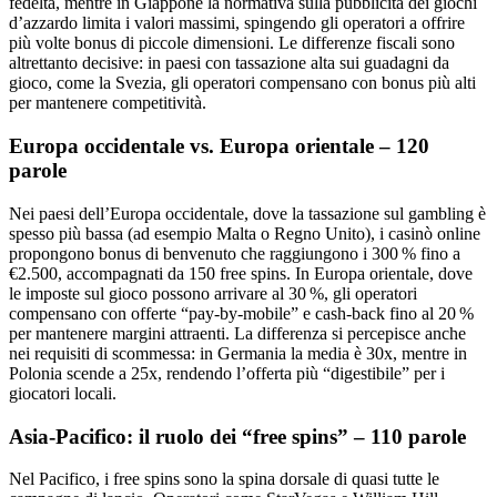
fedeltà, mentre in Giappone la normativa sulla pubblicità dei giochi
d’azzardo limita i valori massimi, spingendo gli operatori a offrire
più volte bonus di piccole dimensioni. Le differenze fiscali sono
altrettanto decisive: in paesi con tassazione alta sui guadagni da
gioco, come la Svezia, gli operatori compensano con bonus più alti
per mantenere competitività.
Europa occidentale vs. Europa orientale – 120
parole
Nei paesi dell’Europa occidentale, dove la tassazione sul gambling è
spesso più bassa (ad esempio Malta o Regno Unito), i casinò online
propongono bonus di benvenuto che raggiungono i 300 % fino a
€2.500, accompagnati da 150 free spins. In Europa orientale, dove
le imposte sul gioco possono arrivare al 30 %, gli operatori
compensano con offerte “pay‑by‑mobile” e cash‑back fino al 20 %
per mantenere margini attraenti. La differenza si percepisce anche
nei requisiti di scommessa: in Germania la media è 30x, mentre in
Polonia scende a 25x, rendendo l’offerta più “digestibile” per i
giocatori locali.
Asia‑Pacifico: il ruolo dei “free spins” – 110 parole
Nel Pacifico, i free spins sono la spina dorsale di quasi tutte le