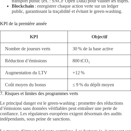
transport public (ex. : SNCF Open Data) pour valider les trajets.
Blockchain
: enregistrer chaque action verte sur un ledger
public, garantissant la traçabilité et évitant le green‑washing.
KPI de la première année
KPI
Objectif
Nombre de joueurs verts
30 % de la base active
Réduction d’émissions
800 tCO₂
Augmentation du LTV
+12 %
Coût moyen du bonus
≤ 9 % du dépôt moyen
7. Risques et limites des programmes verts
Le principal danger est le green‑washing : promettre des réductions
d’émissions sans données vérifiables peut entraîner une perte de
confiance. Les régulateurs européens exigent désormais des audits
indépendants, sous peine de sanctions.