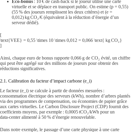
Éco‑bonus
: 10 € de cash‑back si le joueur utilise une carte
virtuelle et se déplace en transport public. On estime (p = 0,55)
(55 % des joueurs remplissent les deux critères) et (e =
0,012) kg CO₂/€ (équivalent à la réduction d’énergie d’un
serveur dédié).
[
\text{VEE} = 0,55 \times 10 \times 0,012 = 0,066 \text{ kg CO₂}
]
Ainsi, chaque euro de bonus rapporte 0,066 g de CO₂ évité, un chiffre
qui peut être agrégé sur des millions de joueurs pour obtenir des
réductions significatives.
2.1. Calibration du facteur d’impact carbone (e_i)
Le facteur (e_i) se calcule à partir de données mesurées :
consommation électrique des serveurs (kWh), nombre d’arbres plantés
via des programmes de compensation, ou économies de papier grâce
aux cartes virtuelles. Le Carbon Disclosure Project (CDP) fournit des
coefficients moyens, par exemple : 0,0005 tCO₂/kWh pour un
data‑center alimenté à 50 % d’énergie renouvelable.
Dans notre exemple, le passage d’une carte physique à une carte