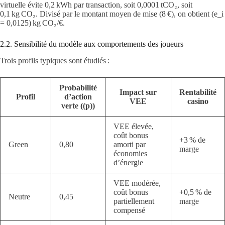
virtuelle évite 0,2 kWh par transaction, soit 0,0001 tCO₂, soit
0,1 kg CO₂. Divisé par le montant moyen de mise (8 €), on obtient (e_i
= 0,0125) kg CO₂/€.
2.2. Sensibilité du modèle aux comportements des joueurs
Trois profils typiques sont étudiés :
Probabilité
Impact sur
Rentabilité
Profil
d’action
VEE
casino
verte ((p))
VEE élevée,
coût bonus
+3 % de
Green
0,80
amorti par
marge
économies
d’énergie
VEE modérée,
coût bonus
+0,5 % de
Neutre
0,45
partiellement
marge
compensé