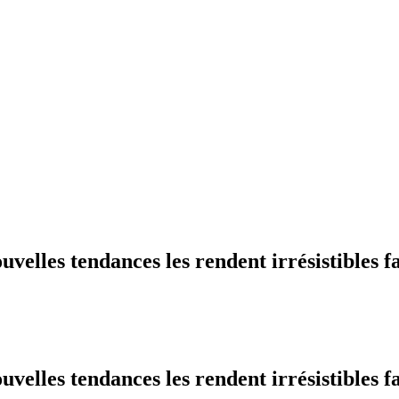
uvelles tendances les rendent irrésistibles f
uvelles tendances les rendent irrésistibles f