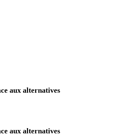
ace aux alternatives
ace aux alternatives