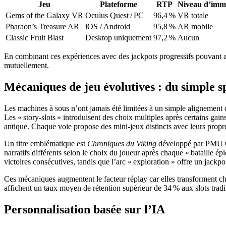
Jeu
Plateforme
RTP
Niveau d’imm
Gems of the Galaxy VR
Oculus Quest / PC
96,4 %
VR totale
Pharaon’s Treasure AR
iOS / Android
95,8 %
AR mobile
Classic Fruit Blast
Desktop uniquement
97,2 %
Aucun
En combinant ces expériences avec des jackpots progressifs pouvant att
mutuellement.
Mécaniques de jeu évolutives : du simple sp
Les machines à sous n’ont jamais été limitées à un simple alignement de
Les « story‑slots » introduisent des choix multiples après certains gai
antique. Chaque voie propose des mini‑jeux distincts avec leurs propres
Un titre emblématique est
Chroniques du Viking
développé par PMU Gam
narratifs différents selon le choix du joueur après chaque « bataille é
victoires consécutives, tandis que l’arc « exploration » offre un jackpo
Ces mécaniques augmentent le facteur réplay car elles transforment ch
affichent un taux moyen de rétention supérieur de 34 % aux slots trad
Personnalisation basée sur l’IA