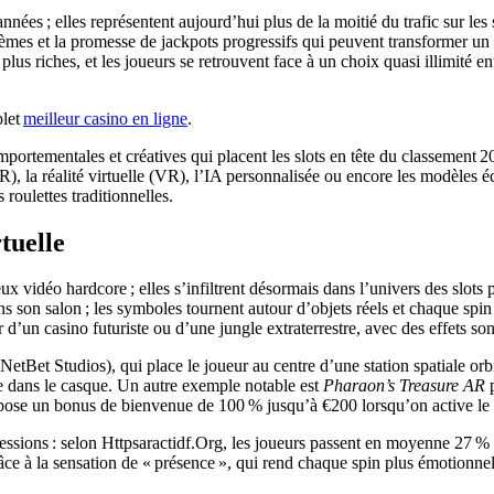
es ; elles représentent aujourd’hui plus de la moitié du trafic sur les s
 thèmes et la promesse de jackpots progressifs qui peuvent transformer u
plus riches, et les joueurs se retrouvent face à un choix quasi illimité en
plet
meilleur casino en ligne
.
portementales et créatives qui placent les slots en tête du classement 
), la réalité virtuelle (VR), l’IA personnalisée ou encore les modèles
roulettes traditionnelles.
tuelle
eux vidéo hardcore ; elles s’infiltrent désormais dans l’univers des slots
ns son salon ; les symboles tournent autour d’objets réels et chaque sp
’un casino futuriste ou d’une jungle extraterrestre, avec des effets son
etBet Studios), qui place le joueur au centre d’une station spatiale or
e dans le casque. Un autre exemple notable est
Pharaon’s Treasure AR
p
propose un bonus de bienvenue de 100 % jusqu’à €200 lorsqu’on active l
ssions : selon Httpsaractidf.Org, les joueurs passent en moyenne 27 % 
 à la sensation de « présence », qui rend chaque spin plus émotionnell