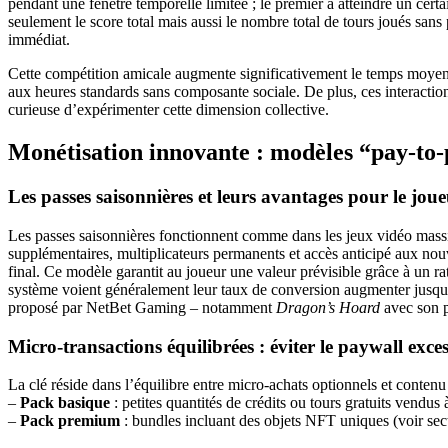
pendant une fenêtre temporelle limitée ; le premier à atteindre un cer
seulement le score total mais aussi le nombre total de tours joués sans
immédiat.
Cette compétition amicale augmente significativement le temps moyen 
aux heures standards sans composante sociale. De plus, ces interactions
curieuse d’expérimenter cette dimension collective.
Monétisation innovante : modèles “pay‑to‑p
Les passes saisonnières et leurs avantages pour le jou
Les passes saisonnières fonctionnent comme dans les jeux vidéo massiv
supplémentaires, multiplicateurs permanents et accès anticipé aux nouve
final. Ce modèle garantit au joueur une valeur prévisible grâce à un r
système voient généralement leur taux de conversion augmenter jusq
proposé par NetBet Gaming – notamment
Dragon’s Hoard
avec son p
Micro‑transactions équilibrées : éviter le paywall exces
La clé réside dans l’équilibre entre micro‑achats optionnels et conten
–
Pack basique
: petites quantités de crédits ou tours gratuits vendus
–
Pack premium
: bundles incluant des objets NFT uniques (voir sec