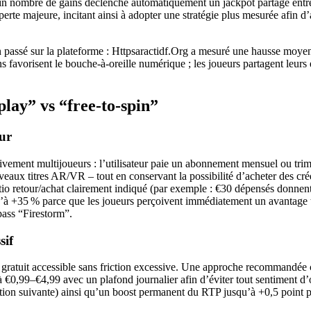
tain nombre de gains déclenche automatiquement un jackpot partagé entre 
 perte majeure, incitant ainsi à adopter une stratégie plus mesurée afin 
passé sur la plateforme : Httpsaractidf.Org a mesuré une hausse moyenn
 favorisent le bouche‑à‑oreille numérique ; les joueurs partagent leurs e
lay” vs “free‑to‑spin”
eur
ement multijoueurs : l’utilisateur paie un abonnement mensuel ou trime
aux titres AR/VR – tout en conservant la possibilité d’acheter des crédi
atio retour/achat clairement indiqué (par exemple : €30 dépensés donnen
u’à +35 % parce que les joueurs perçoivent immédiatement un avantage 
ass “Firestorm”.
sif
u gratuit accessible sans friction excessive. Une approche recommandée 
 à €0,99–€4,99 avec un plafond journalier afin d’éviter tout sentiment d’
tion suivante) ainsi qu’un boost permanent du RTP jusqu’à +0,5 point 