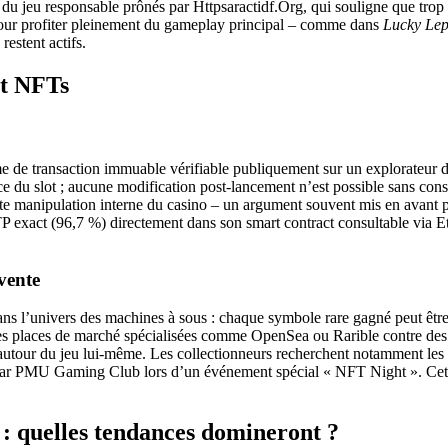
s du jeu responsable prônés par Httpsaractidf.Org, qui souligne que tro
pour profiter pleinement du gameplay principal – comme dans
Lucky Lep
restent actifs.
et NFTs
e de transaction immuable vérifiable publiquement sur un explorateur dé
du slot ; aucune modification post‑lancement n’est possible sans cons
ute manipulation interne du casino – un argument souvent mis en avant p
 exact (96,7 %) directement dans son smart contract consultable via Eth
evente
dans l’univers des machines à sous : chaque symbole rare gagné peut êt
 des places de marché spécialisées comme OpenSea ou Rarible contre de
 autour du jeu lui‑même. Les collectionneurs recherchent notamment le
 par PMU Gaming Club lors d’un événement spécial « NFT Night ». Cett
 : quelles tendances domineront ?