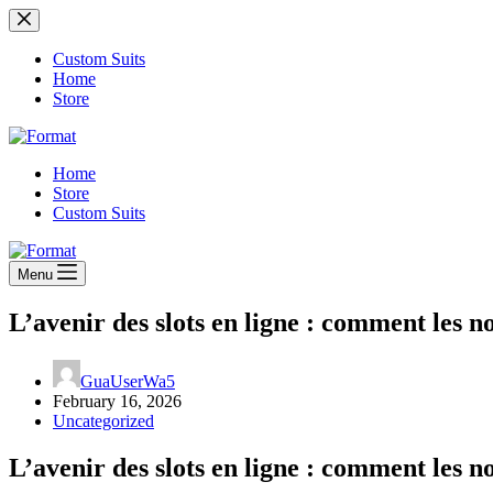
Skip
to
content
Custom Suits
Home
Store
Home
Store
Custom Suits
Menu
L’avenir des slots en ligne : comment les no
GuaUserWa5
February 16, 2026
Uncategorized
L’avenir des slots en ligne : comment les no