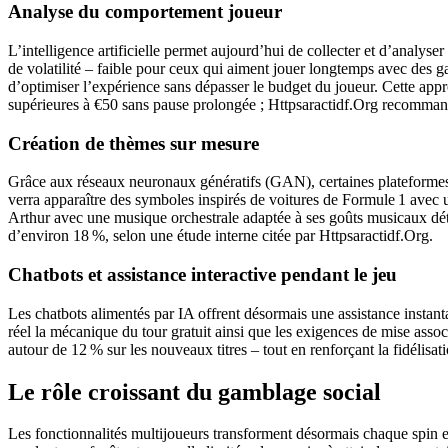
Analyse du comportement joueur
L’intelligence artificielle permet aujourd’hui de collecter et d’analys
de volatilité – faible pour ceux qui aiment jouer longtemps avec des g
d’optimiser l’expérience sans dépasser le budget du joueur. Cette app
supérieures à €50 sans pause prolongée ; Httpsaractidf.Org recommand
Création de thèmes sur mesure
Grâce aux réseaux neuronaux génératifs (GAN), certaines plateformes
verra apparaître des symboles inspirés de voitures de Formule 1 avec 
Arthur avec une musique orchestrale adaptée à ses goûts musicaux dét
d’environ 18 %, selon une étude interne citée par Httpsaractidf.Org.
Chatbots et assistance interactive pendant le jeu
Les chatbots alimentés par IA offrent désormais une assistance instan
réel la mécanique du tour gratuit ainsi que les exigences de mise asso
autour de 12 % sur les nouveaux titres – tout en renforçant la fidélisat
Le rôle croissant du gamblage social
Les fonctionnalités multijoueurs transforment désormais chaque spin 