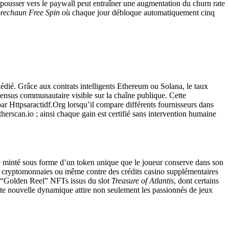
p pousser vers le paywall peut entraîner une augmentation du churn rate
rechaun Free Spin
où chaque jour débloque automatiquement cinq
dié. Grâce aux contrats intelligents Ethereum ou Solana, le taux
ensus communautaire visible sur la chaîne publique. Cette
ar Httpsaractidf.Org lorsqu’il compare différents fournisseurs dans
erscan.io ; ainsi chaque gain est certifié sans intervention humaine
re minté sous forme d’un token unique que le joueur conserve dans son
s cryptomonnaies ou même contre des crédits casino supplémentaires
s “Golden Reel” NFTs issus du slot
Treasure of Atlantis
, dont certains
e nouvelle dynamique attire non seulement les passionnés de jeux