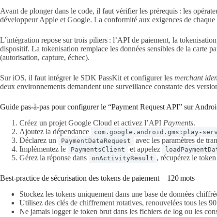
Avant de plonger dans le code, il faut vérifier les prérequis : les opér
développeur Apple et Google. La conformité aux exigences de chaque plat
L’intégration repose sur trois piliers : l’API de paiement, la tokenis
dispositif. La tokenisation remplace les données sensibles de la carte p
(autorisation, capture, échec).
Sur iOS, il faut intégrer le SDK PassKit et configurer les
merchant ident
deux environnements demandent une surveillance constante des versions,
Guide pas‑à‑pas pour configurer le “Payment Request API” sur Androi
Créez un projet Google Cloud et activez l’API
Payments
.
Ajoutez la dépendance
com.google.android.gms:play-ser
Déclarez un
avec les paramètres de tran
PaymentDataRequest
Implémentez le
et appelez
PaymentsClient
loadPaymentDa
Gérez la réponse dans
, récupérez le token
onActivityResult
Best‑practice de sécurisation des tokens de paiement – 120 mots
Stockez les tokens uniquement dans une base de données chiffr
Utilisez des clés de chiffrement rotatives, renouvelées tous les 90
Ne jamais logger le token brut dans les fichiers de log ou les co