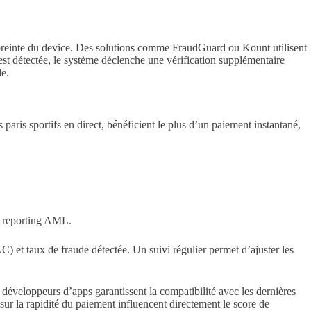
preinte du device. Des solutions comme FraudGuard ou Kount utilisent
est détectée, le système déclenche une vérification supplémentaire
de.
paris sportifs en direct, bénéficient le plus d’un paiement instantané,
u reporting AML.
 et taux de fraude détectée. Un suivi régulier permet d’ajuster les
s développeurs d’apps garantissent la compatibilité avec les dernières
sur la rapidité du paiement influencent directement le score de