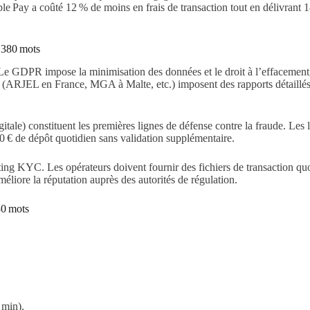
 Pay a coûté 12 % de moins en frais de transaction tout en délivrant 18
– 380 mots
Le GDPR impose la minimisation des données et le droit à l’effacement, 
 (ARJEL en France, MGA à Malte, etc.) imposent des rapports détaillés s
itale) constituent les premières lignes de défense contre la fraude. Les 
0 € de dépôt quotidien sans validation supplémentaire.
rting KYC. Les opérateurs doivent fournir des fichiers de transaction quo
méliore la réputation auprès des autorités de régulation.
30 mots
 min).