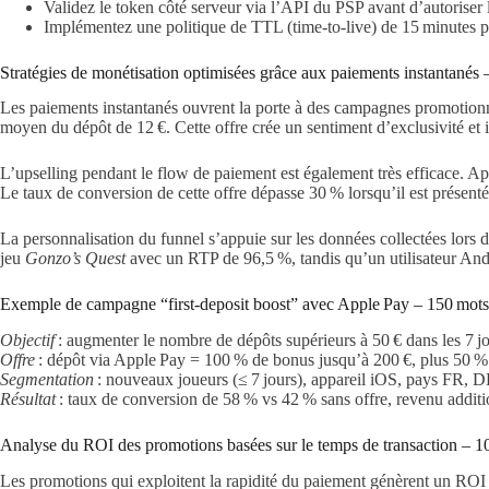
Validez le token côté serveur via l’API du PSP avant d’autoriser 
Implémentez une politique de TTL (time‑to‑live) de 15 minutes pou
Stratégies de monétisation optimisées grâce aux paiements instantanés 
Les paiements instantanés ouvrent la porte à des campagnes promotion
moyen du dépôt de 12 €. Cette offre crée un sentiment d’exclusivité et inc
L’upselling pendant le flow de paiement est également très efficace. A
Le taux de conversion de cette offre dépasse 30 % lorsqu’il est présent
La personnalisation du funnel s’appuie sur les données collectées lors d
jeu
Gonzo’s Quest
avec un RTP de 96,5 %, tandis qu’un utilisateur Andr
Exemple de campagne “first‑deposit boost” avec Apple Pay – 150 mots
Objectif
: augmenter le nombre de dépôts supérieurs à 50 € dans les 7 jou
Offre
: dépôt via Apple Pay = 100 % de bonus jusqu’à 200 €, plus 50 % 
Segmentation
: nouveaux joueurs (≤ 7 jours), appareil iOS, pays FR, 
Résultat
: taux de conversion de 58 % vs 42 % sans offre, revenu additi
Analyse du ROI des promotions basées sur le temps de transaction – 1
Les promotions qui exploitent la rapidité du paiement génèrent un ROI