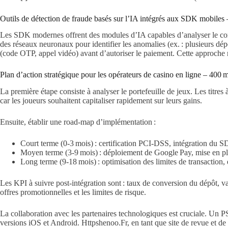
Outils de détection de fraude basés sur l’IA intégrés aux SDK mobiles
Les SDK modernes offrent des modules d’IA capables d’analyser le com
des réseaux neuronaux pour identifier les anomalies (ex. : plusieurs dé
(code OTP, appel vidéo) avant d’autoriser le paiement. Cette approche 
Plan d’action stratégique pour les opérateurs de casino en ligne – 400 
La première étape consiste à analyser le portefeuille de jeux. Les titres
car les joueurs souhaitent capitaliser rapidement sur leurs gains.
Ensuite, établir une road‑map d’implémentation :
Court terme (0‑3 mois) : certification PCI‑DSS, intégration du 
Moyen terme (3‑9 mois) : déploiement de Google Pay, mise en pl
Long terme (9‑18 mois) : optimisation des limites de transacti
Les KPI à suivre post‑intégration sont : taux de conversion du dépôt, 
offres promotionnelles et les limites de risque.
La collaboration avec les partenaires technologiques est cruciale. Un PS
versions iOS et Android. Httpshenoo.Fr, en tant que site de revue et de 