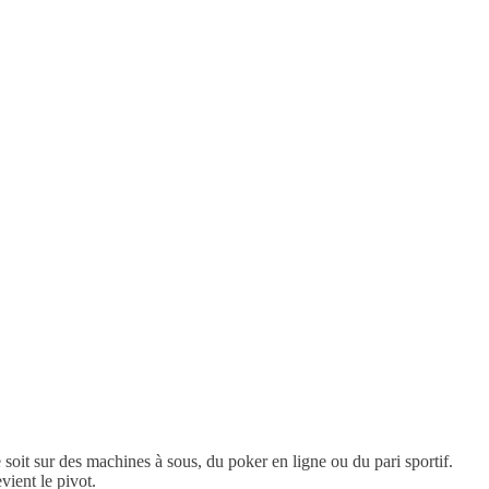
 soit sur des machines à sous, du poker en ligne ou du pari sportif.
vient le pivot.