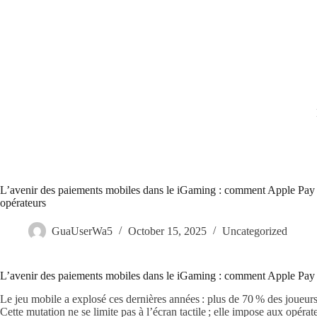
Skip
to
content
L’avenir des paiements mobiles dans le iGaming : comment Apple Pay et
opérateurs
GuaUserWa5
October 15, 2025
Uncategorized
L’avenir des paiements mobiles dans le iGaming : comment Apple Pay et
Le jeu mobile a explosé ces dernières années : plus de 70 % des joueurs 
Cette mutation ne se limite pas à l’écran tactile ; elle impose aux opéra