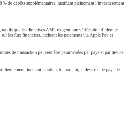
 % de dépôts supplémentaires, justifiant pleinement l’investissement
tandis que les directives AML exigent une vérification d’identité
ur les flux financiers, incluant les paiements via Apple Pay et
limites de transaction peuvent être paramétrées par pays et par device :
tidiennement, incluant le token, le montant, la devise et le pays de