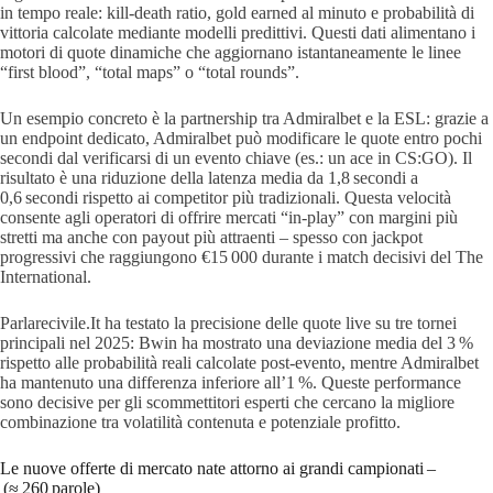
in tempo reale: kill‑death ratio, gold earned al minuto e probabilità di
vittoria calcolate mediante modelli predittivi. Questi dati alimentano i
motori di quote dinamiche che aggiornano istantaneamente le linee
“first blood”, “total maps” o “total rounds”.
Un esempio concreto è la partnership tra Admiralbet e la ESL: grazie a
un endpoint dedicato, Admiralbet può modificare le quote entro pochi
secondi dal verificarsi di un evento chiave (es.: un ace in CS:GO). Il
risultato è una riduzione della latenza media da 1,8 secondi a
0,6 secondi rispetto ai competitor più tradizionali. Questa velocità
consente agli operatori di offrire mercati “in‑play” con margini più
stretti ma anche con payout più attraenti – spesso con jackpot
progressivi che raggiungono €15 000 durante i match decisivi del The
International.
Parlarecivile.It ha testato la precisione delle quote live su tre tornei
principali nel 2025: Bwin ha mostrato una deviazione media del 3 %
rispetto alle probabilità reali calcolate post‑evento, mentre Admiralbet
ha mantenuto una differenza inferiore all’1 %. Queste performance
sono decisive per gli scommettitori esperti che cercano la migliore
combinazione tra volatilità contenuta e potenziale profitto.
Le nuove offerte di mercato nate attorno ai grandi campionati –
(≈ 260 parole)