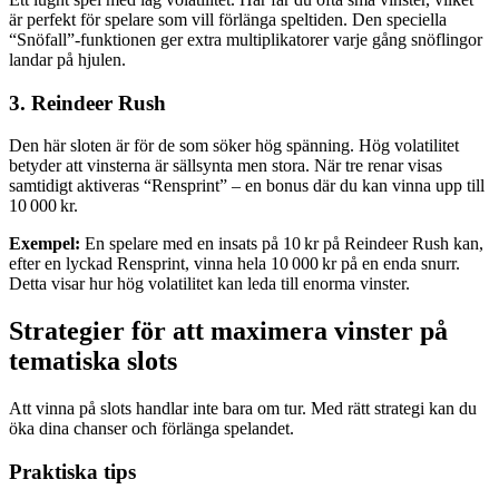
är perfekt för spelare som vill förlänga speltiden. Den speciella
“Snöfall”-funktionen ger extra multiplikatorer varje gång snöflingor
landar på hjulen.
3. Reindeer Rush
Den här sloten är för de som söker hög spänning. Hög volatilitet
betyder att vinsterna är sällsynta men stora. När tre renar visas
samtidigt aktiveras “Rensprint” – en bonus där du kan vinna upp till
10 000 kr.
Exempel:
En spelare med en insats på 10 kr på Reindeer Rush kan,
efter en lyckad Rensprint, vinna hela 10 000 kr på en enda snurr.
Detta visar hur hög volatilitet kan leda till enorma vinster.
Strategier för att maximera vinster på
tematiska slots
Att vinna på slots handlar inte bara om tur. Med rätt strategi kan du
öka dina chanser och förlänga spelandet.
Praktiska tips