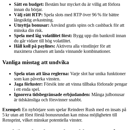
Sätt en budget:
Bestäm hur mycket du är villig att förlora
innan du börjar.
Välj rätt RTP:
Spela slots med RTP över 96 % för bättre
långsiktig avkastning.
Utnyttja bonusar:
Använd gratis spins och cashback för att
minska din risk.
Spela med låg volatilitet först:
Bygg upp din bankroll innan
du går vidare till hög volatilitet.
Håll koll på paylines:
Aktivera alla vinstlinjer för att
maximera chansen att landa vinnande kombinationer.
Vanliga misstag att undvika
Spela utan att läsa reglerna:
Varje slot har unika funktioner
som kan påverka vinsten.
Jaga förluster:
Försök inte att vinna tillbaka förlorade pengar
i ett enda spel.
Ignorera tidsbegränsade erbjudanden:
Många julbonusar
är tidskänsliga och försvinner snabbt.
Exempel:
En nybörjare som spelar Reindeer Rush med en insats på
5 kr utan att först förstå bonusrundan kan missa möjligheten till
Rensprint, vilket minskar potentiella vinster.