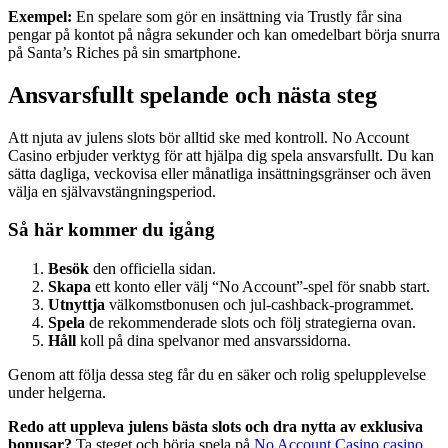
Exempel:
En spelare som gör en insättning via Trustly får sina
pengar på kontot på några sekunder och kan omedelbart börja snurra
på Santa’s Riches på sin smartphone.
Ansvarsfullt spelande och nästa steg
Att njuta av julens slots bör alltid ske med kontroll. No Account
Casino erbjuder verktyg för att hjälpa dig spela ansvarsfullt. Du kan
sätta dagliga, veckovisa eller månatliga insättningsgränser och även
välja en självavstängningsperiod.
Så här kommer du igång
Besök
den officiella sidan.
Skapa
ett konto eller välj “No Account”‑spel för snabb start.
Utnyttja
välkomstbonusen och jul‑cashback‑programmet.
Spela
de rekommenderade slots och följ strategierna ovan.
Håll
koll på dina spelvanor med ansvarssidorna.
Genom att följa dessa steg får du en säker och rolig spelupplevelse
under helgerna.
Redo att uppleva julens bästa slots och dra nytta av exklusiva
bonusar?
Ta steget och börja spela på
No Account Casino casino