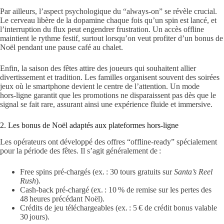
Par ailleurs, l’aspect psychologique du “always‑on” se révèle crucial.
Le cerveau libère de la dopamine chaque fois qu’un spin est lancé, et
l’interruption du flux peut engendrer frustration. Un accès offline
maintient le rythme festif, surtout lorsqu’on veut profiter d’un bonus de
Noël pendant une pause café au chalet.
Enfin, la saison des fêtes attire des joueurs qui souhaitent allier
divertissement et tradition. Les familles organisent souvent des soirées
jeux où le smartphone devient le centre de l’attention. Un mode
hors‑ligne garantit que les promotions ne disparaissent pas dès que le
signal se fait rare, assurant ainsi une expérience fluide et immersive.
2. Les bonus de Noël adaptés aux plateformes hors‑ligne
Les opérateurs ont développé des offres “offline‑ready” spécialement
pour la période des fêtes. Il s’agit généralement de :
Free spins pré‑chargés (ex. : 30 tours gratuits sur
Santa’s Reel
Rush
).
Cash‑back pré‑chargé (ex. : 10 % de remise sur les pertes des
48 heures précédant Noël).
Crédits de jeu téléchargeables (ex. : 5 € de crédit bonus valable
30 jours).