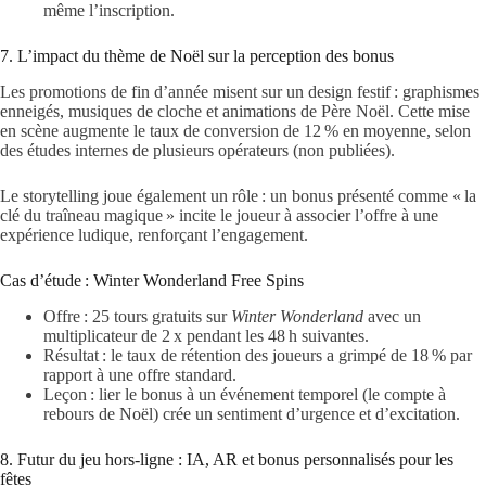
même l’inscription.
7. L’impact du thème de Noël sur la perception des bonus
Les promotions de fin d’année misent sur un design festif : graphismes
enneigés, musiques de cloche et animations de Père Noël. Cette mise
en scène augmente le taux de conversion de 12 % en moyenne, selon
des études internes de plusieurs opérateurs (non publiées).
Le storytelling joue également un rôle : un bonus présenté comme « la
clé du traîneau magique » incite le joueur à associer l’offre à une
expérience ludique, renforçant l’engagement.
Cas d’étude : Winter Wonderland Free Spins
Offre : 25 tours gratuits sur
Winter Wonderland
avec un
multiplicateur de 2 x pendant les 48 h suivantes.
Résultat : le taux de rétention des joueurs a grimpé de 18 % par
rapport à une offre standard.
Leçon : lier le bonus à un événement temporel (le compte à
rebours de Noël) crée un sentiment d’urgence et d’excitation.
8. Futur du jeu hors‑ligne : IA, AR et bonus personnalisés pour les
fêtes