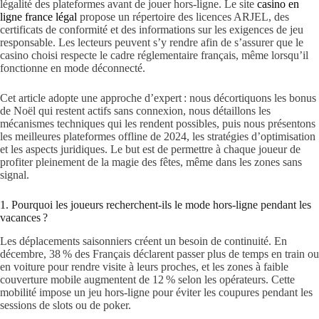
légalité des plateformes avant de jouer hors‑ligne. Le site
casino en
ligne france légal
propose un répertoire des licences ARJEL, des
certificats de conformité et des informations sur les exigences de jeu
responsable. Les lecteurs peuvent s’y rendre afin de s’assurer que le
casino choisi respecte le cadre réglementaire français, même lorsqu’il
fonctionne en mode déconnecté.
Cet article adopte une approche d’expert : nous décortiquons les bonus
de Noël qui restent actifs sans connexion, nous détaillons les
mécanismes techniques qui les rendent possibles, puis nous présentons
les meilleures plateformes offline de 2024, les stratégies d’optimisation
et les aspects juridiques. Le but est de permettre à chaque joueur de
profiter pleinement de la magie des fêtes, même dans les zones sans
signal.
1. Pourquoi les joueurs recherchent‑ils le mode hors‑ligne pendant les
vacances ?
Les déplacements saisonniers créent un besoin de continuité. En
décembre, 38 % des Français déclarent passer plus de temps en train ou
en voiture pour rendre visite à leurs proches, et les zones à faible
couverture mobile augmentent de 12 % selon les opérateurs. Cette
mobilité impose un jeu hors‑ligne pour éviter les coupures pendant les
sessions de slots ou de poker.