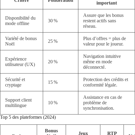
Critère
Pondération
important
Assure que les bonus
Disponibilité du
30 %
restent actifs sans
mode offline
réseau.
Variété de bonus
Plus d’offres = plus de
25 %
Noël
valeur pour le joueur.
Navigation intuitive
Expérience
20 %
même en mode
utilisateur (UX)
déconnecté.
Sécurité et
Protection des crédits et
15 %
cryptage
conformité légale.
Assistance en cas de
Support client
10 %
problème de
multilingue
synchronisation.
Top 5 des plateformes (2024)
Bonus
Jeux
RTP