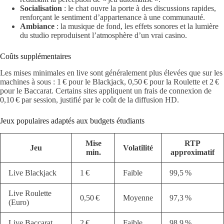
Socialisation
: le chat ouvre la porte à des discussions rapides,
renforçant le sentiment d’appartenance à une communauté.
Ambiance
: la musique de fond, les effets sonores et la lumière
du studio reproduisent l’atmosphère d’un vrai casino.
Coûts supplémentaires
Les mises minimales en live sont généralement plus élevées que sur les
machines à sous : 1 € pour le Blackjack, 0,50 € pour la Roulette et 2 €
pour le Baccarat. Certains sites appliquent un frais de connexion de
0,10 € par session, justifié par le coût de la diffusion HD.
Jeux populaires adaptés aux budgets étudiants
Mise
RTP
Jeu
Volatilité
min.
approximatif
Live Blackjack
1 €
Faible
99,5 %
Live Roulette
0,50 €
Moyenne
97,3 %
(Euro)
Live Baccarat
2 €
Faible
98,9 %