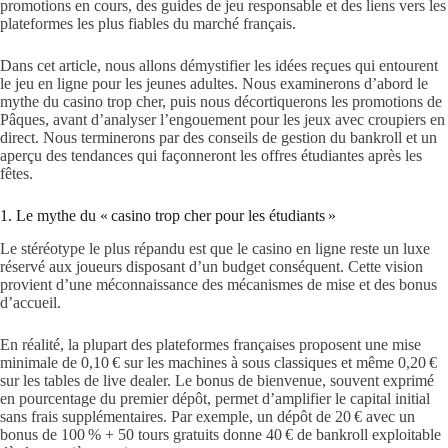
promotions en cours, des guides de jeu responsable et des liens vers les
plateformes les plus fiables du marché français.
Dans cet article, nous allons démystifier les idées reçues qui entourent
le jeu en ligne pour les jeunes adultes. Nous examinerons d’abord le
mythe du casino trop cher, puis nous décortiquerons les promotions de
Pâques, avant d’analyser l’engouement pour les jeux avec croupiers en
direct. Nous terminerons par des conseils de gestion du bankroll et un
aperçu des tendances qui façonneront les offres étudiantes après les
fêtes.
1. Le mythe du « casino trop cher pour les étudiants »
Le stéréotype le plus répandu est que le casino en ligne reste un luxe
réservé aux joueurs disposant d’un budget conséquent. Cette vision
provient d’une méconnaissance des mécanismes de mise et des bonus
d’accueil.
En réalité, la plupart des plateformes françaises proposent une mise
minimale de 0,10 € sur les machines à sous classiques et même 0,20 €
sur les tables de live dealer. Le bonus de bienvenue, souvent exprimé
en pourcentage du premier dépôt, permet d’amplifier le capital initial
sans frais supplémentaires. Par exemple, un dépôt de 20 € avec un
bonus de 100 % + 50 tours gratuits donne 40 € de bankroll exploitable