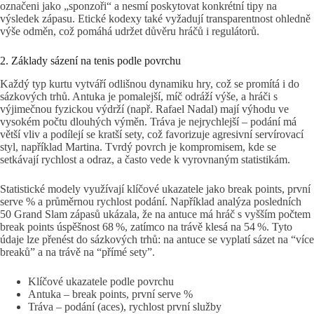
označeni jako „sponzoři“ a nesmí poskytovat konkrétní tipy na
výsledek zápasu. Etické kodexy také vyžadují transparentnost ohledně
výše odměn, což pomáhá udržet důvěru hráčů i regulátorů.
2. Základy sázení na tenis podle povrchu
Každý typ kurtu vytváří odlišnou dynamiku hry, což se promítá i do
sázkových trhů. Antuka je pomalejší, míč odráží výše, a hráči s
výjimečnou fyzickou výdrží (např. Rafael Nadal) mají výhodu ve
vysokém počtu dlouhých výměn. Tráva je nejrychlejší – podání má
větší vliv a podílejí se kratší sety, což favorizuje agresivní servírovací
styl, například Martina. Tvrdý povrch je kompromisem, kde se
setkávají rychlost a odraz, a často vede k vyrovnaným statistikám.
Statistické modely využívají klíčové ukazatele jako break points, první
serve % a průměrnou rychlost podání. Například analýza posledních
50 Grand Slam zápasů ukázala, že na antuce má hráč s vyšším počtem
break points úspěšnost 68 %, zatímco na trávě klesá na 54 %. Tyto
údaje lze přenést do sázkových trhů: na antuce se vyplatí sázet na “více
breaků” a na trávě na “přímé sety”.
Klíčové ukazatele podle povrchu
Antuka – break points, první serve %
Tráva – podání (aces), rychlost první služby