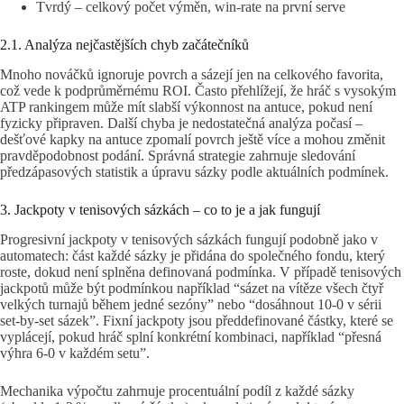
Tvrdý – celkový počet výměn, win‑rate na první serve
2.1. Analýza nejčastějších chyb začátečníků
Mnoho nováčků ignoruje povrch a sázejí jen na celkového favorita,
což vede k podprůměrnému ROI. Často přehlížejí, že hráč s vysokým
ATP rankingem může mít slabší výkonnost na antuce, pokud není
fyzicky připraven. Další chyba je nedostatečná analýza počasí –
dešťové kapky na antuce zpomalí povrch ještě více a mohou změnit
pravděpodobnost podání. Správná strategie zahrnuje sledování
předzápasových statistik a úpravu sázky podle aktuálních podmínek.
3. Jackpoty v tenisových sázkách – co to je a jak fungují
Progresivní jackpoty v tenisových sázkách fungují podobně jako v
automatech: část každé sázky je přidána do společného fondu, který
roste, dokud není splněna definovaná podmínka. V případě tenisových
jackpotů může být podmínkou například “sázet na vítěze všech čtyř
velkých turnajů během jedné sezóny” nebo “dosáhnout 10‑0 v sérii
set‑by‑set sázek”. Fixní jackpoty jsou předdefinované částky, které se
vyplácejí, pokud hráč splní konkrétní kombinaci, například “přesná
výhra 6‑0 v každém setu”.
Mechanika výpočtu zahrnuje procentuální podíl z každé sázky