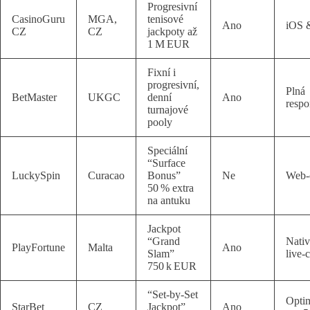
Progresivní
CasinoGuru
MGA,
tenisové
Ano
iOS 
CZ
CZ
jackpoty až
1 M EUR
Fixní i
progresivní,
Plná
BetMaster
UKGC
denní
Ano
respo
turnajové
pooly
Speciální
“Surface
LuckySpin
Curacao
Bonus”
Ne
Web‑
50 % extra
na antuku
Jackpot
“Grand
Nativ
PlayFortune
Malta
Ano
Slam”
live‑
750 k EUR
“Set‑by‑Set
Opti
StarBet
CZ
Jackpot”
Ano