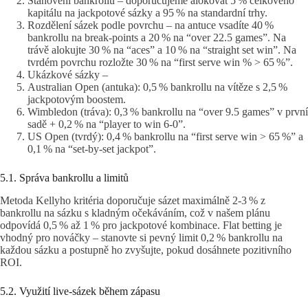
Stanovení bankrollu – doporučujeme alokovat 5 % celkového
kapitálu na jackpotové sázky a 95 % na standardní trhy.
Rozdělení sázek podle povrchu – na antuce vsadíte 40 %
bankrollu na break‑points a 20 % na “over 22.5 games”. Na
trávě alokujte 30 % na “aces” a 10 % na “straight set win”. Na
tvrdém povrchu rozložte 30 % na “first serve win % > 65 %”.
Ukázkové sázky –
Australian Open (antuka): 0,5 % bankrollu na vítěze s 2,5 %
jackpotovým boostem.
Wimbledon (tráva): 0,3 % bankrollu na “over 9.5 games” v první
sadě + 0,2 % na “player to win 6‑0”.
US Open (tvrdý): 0,4 % bankrollu na “first serve win > 65 %” a
0,1 % na “set‑by‑set jackpot”.
5.1. Správa bankrollu a limitů
Metoda Kellyho kritéria doporučuje sázet maximálně 2‑3 % z
bankrollu na sázku s kladným očekáváním, což v našem plánu
odpovídá 0,5 % až 1 % pro jackpotové kombinace. Flat betting je
vhodný pro nováčky – stanovte si pevný limit 0,2 % bankrollu na
každou sázku a postupně ho zvyšujte, pokud dosáhnete pozitivního
ROI.
5.2. Využití live‑sázek během zápasu