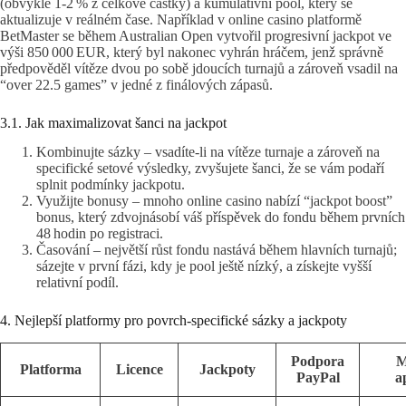
(obvykle 1‑2 % z celkové částky) a kumulativní pool, který se
aktualizuje v reálném čase. Například v online casino platformě
BetMaster se během Australian Open vytvořil progresivní jackpot ve
výši 850 000 EUR, který byl nakonec vyhrán hráčem, jenž správně
předpověděl vítěze dvou po sobě jdoucích turnajů a zároveň vsadil na
“over 22.5 games” v jedné z finálových zápasů.
3.1. Jak maximalizovat šanci na jackpot
Kombinujte sázky – vsadíte-li na vítěze turnaje a zároveň na
specifické setové výsledky, zvyšujete šanci, že se vám podaří
splnit podmínky jackpotu.
Využijte bonusy – mnoho online casino nabízí “jackpot boost”
bonus, který zdvojnásobí váš příspěvek do fondu během prvních
48 hodin po registraci.
Časování – největší růst fondu nastává během hlavních turnajů;
sázejte v první fázi, kdy je pool ještě nízký, a získejte vyšší
relativní podíl.
4. Nejlepší platformy pro povrch‑specifické sázky a jackpoty
Podpora
M
Platforma
Licence
Jackpoty
PayPal
a