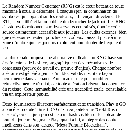
Le Random Number Generator (RNG) est le cœur battant de toute
machine à sous. Il détermine, à chaque spin, la combinaison de
symboles qui apparaît sur les rouleaux, influençant directement le
RTP, la volatilité et la probabilité de décrocher le jackpot. Les RNG
classiques fonctionnent sur des serveurs centralisés, dont le code
source est rarement accessible aux joueurs. Les audits externes, bien
que nécessaires, restent ponctuels et coûteux, laissant place à une
zone d’ombre que les joueurs exploitent pour douter de l’équité du
jeu.
La blockchain propose une alternative radicale : un RNG basé sur
des fonctions de hash cryptographique et des mécanismes de
consensus (preuve de travail ou preuve d’enjeu). Chaque nombre
aléatoire est généré à partir d’un bloc validé, inscrit de façon
permanente dans la chaîne. Aucun acteur ne peut modifier
rétroactivement le résultat, car toute altération briserait la cohérence
du registre. Cette immutabilité crée une traçabilité totale, consultable
via un explorateur public.
Deux fournisseurs illustrent parfaitement cette transition. Play’n GO
a lancé le module “Smart RNG” sur sa plateforme “Gold Rush
Crypto”, où chaque spin est lié à un hash visible sur le tableau de
bord du joueur. Pragmatic Play, quant à lui, a intégré des contrats
intelligents dans son jackpot “Mega Fortune Blockchain”,