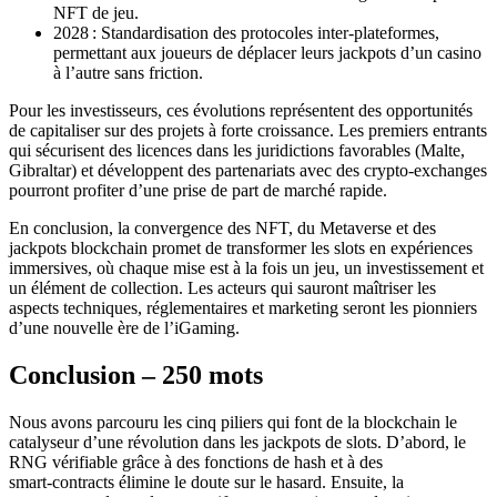
NFT de jeu.
2028 : Standardisation des protocoles inter‑plateformes,
permettant aux joueurs de déplacer leurs jackpots d’un casino
à l’autre sans friction.
Pour les investisseurs, ces évolutions représentent des opportunités
de capitaliser sur des projets à forte croissance. Les premiers entrants
qui sécurisent des licences dans les juridictions favorables (Malte,
Gibraltar) et développent des partenariats avec des crypto‑exchanges
pourront profiter d’une prise de part de marché rapide.
En conclusion, la convergence des NFT, du Metaverse et des
jackpots blockchain promet de transformer les slots en expériences
immersives, où chaque mise est à la fois un jeu, un investissement et
un élément de collection. Les acteurs qui sauront maîtriser les
aspects techniques, réglementaires et marketing seront les pionniers
d’une nouvelle ère de l’iGaming.
Conclusion – 250 mots
Nous avons parcouru les cinq piliers qui font de la blockchain le
catalyseur d’une révolution dans les jackpots de slots. D’abord, le
RNG vérifiable grâce à des fonctions de hash et à des
smart‑contracts élimine le doute sur le hasard. Ensuite, la