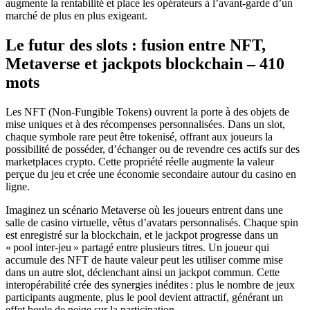
augmente la rentabilité et place les opérateurs à l’avant‑garde d’un
marché de plus en plus exigeant.
Le futur des slots : fusion entre NFT,
Metaverse et jackpots blockchain – 410
mots
Les NFT (Non‑Fungible Tokens) ouvrent la porte à des objets de
mise uniques et à des récompenses personnalisées. Dans un slot,
chaque symbole rare peut être tokenisé, offrant aux joueurs la
possibilité de posséder, d’échanger ou de revendre ces actifs sur des
marketplaces crypto. Cette propriété réelle augmente la valeur
perçue du jeu et crée une économie secondaire autour du casino en
ligne.
Imaginez un scénario Metaverse où les joueurs entrent dans une
salle de casino virtuelle, vêtus d’avatars personnalisés. Chaque spin
est enregistré sur la blockchain, et le jackpot progresse dans un
« pool inter‑jeu » partagé entre plusieurs titres. Un joueur qui
accumule des NFT de haute valeur peut les utiliser comme mise
dans un autre slot, déclenchant ainsi un jackpot commun. Cette
interopérabilité crée des synergies inédites : plus le nombre de jeux
participants augmente, plus le pool devient attractif, générant un
effet boule de neige sur la participation.