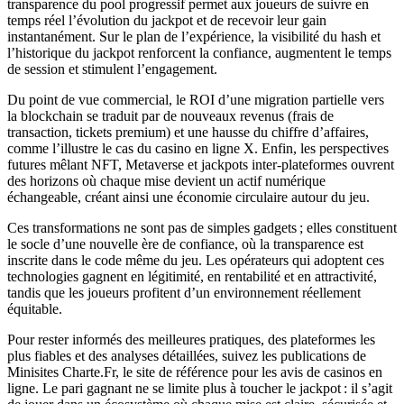
transparence du pool progressif permet aux joueurs de suivre en
temps réel l’évolution du jackpot et de recevoir leur gain
instantanément. Sur le plan de l’expérience, la visibilité du hash et
l’historique du jackpot renforcent la confiance, augmentent le temps
de session et stimulent l’engagement.
Du point de vue commercial, le ROI d’une migration partielle vers
la blockchain se traduit par de nouveaux revenus (frais de
transaction, tickets premium) et une hausse du chiffre d’affaires,
comme l’illustre le cas du casino en ligne X. Enfin, les perspectives
futures mêlant NFT, Metaverse et jackpots inter‑plateformes ouvrent
des horizons où chaque mise devient un actif numérique
échangeable, créant ainsi une économie circulaire autour du jeu.
Ces transformations ne sont pas de simples gadgets ; elles constituent
le socle d’une nouvelle ère de confiance, où la transparence est
inscrite dans le code même du jeu. Les opérateurs qui adoptent ces
technologies gagnent en légitimité, en rentabilité et en attractivité,
tandis que les joueurs profitent d’un environnement réellement
équitable.
Pour rester informés des meilleures pratiques, des plateformes les
plus fiables et des analyses détaillées, suivez les publications de
Minisites Charte.Fr, le site de référence pour les avis de casinos en
ligne. Le pari gagnant ne se limite plus à toucher le jackpot : il s’agit