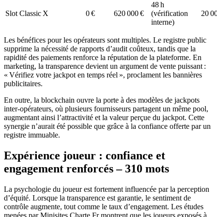
48 h
Slot Classic X
0 €
620 000 €
(vérification
20 0
interne)
Les bénéfices pour les opérateurs sont multiples. Le registre public
supprime la nécessité de rapports d’audit coûteux, tandis que la
rapidité des paiements renforce la réputation de la plateforme. En
marketing, la transparence devient un argument de vente puissant :
« Vérifiez votre jackpot en temps réel », proclament les bannières
publicitaires.
En outre, la blockchain ouvre la porte à des modèles de jackpots
inter‑opérateurs, où plusieurs fournisseurs partagent un même pool,
augmentant ainsi l’attractivité et la valeur perçue du jackpot. Cette
synergie n’aurait été possible que grâce à la confiance offerte par un
registre immuable.
Expérience joueur : confiance et
engagement renforcés – 310 mots
La psychologie du joueur est fortement influencée par la perception
d’équité. Lorsque la transparence est garantie, le sentiment de
contrôle augmente, tout comme le taux d’engagement. Les études
menées par Minisites Charte.Fr montrent que les joueurs exposés à