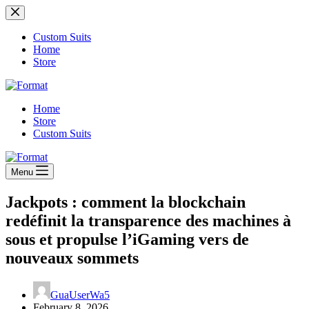
Skip
to
content
Custom Suits
Home
Store
Home
Store
Custom Suits
Menu
Jackpots : comment la blockchain
redéfinit la transparence des machines à
sous et propulse l’iGaming vers de
nouveaux sommets
GuaUserWa5
February 8, 2026