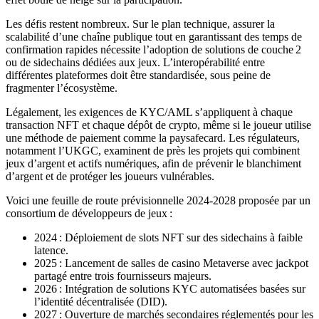
Les défis restent nombreux. Sur le plan technique, assurer la
scalabilité d’une chaîne publique tout en garantissant des temps de
confirmation rapides nécessite l’adoption de solutions de couche 2
ou de sidechains dédiées aux jeux. L’interopérabilité entre
différentes plateformes doit être standardisée, sous peine de
fragmenter l’écosystème.
Légalement, les exigences de KYC/AML s’appliquent à chaque
transaction NFT et chaque dépôt de crypto, même si le joueur utilise
une méthode de paiement comme la paysafecard. Les régulateurs,
notamment l’UKGC, examinent de près les projets qui combinent
jeux d’argent et actifs numériques, afin de prévenir le blanchiment
d’argent et de protéger les joueurs vulnérables.
Voici une feuille de route prévisionnelle 2024‑2028 proposée par un
consortium de développeurs de jeux :
2024 : Déploiement de slots NFT sur des sidechains à faible
latence.
2025 : Lancement de salles de casino Metaverse avec jackpot
partagé entre trois fournisseurs majeurs.
2026 : Intégration de solutions KYC automatisées basées sur
l’identité décentralisée (DID).
2027 : Ouverture de marchés secondaires réglementés pour les